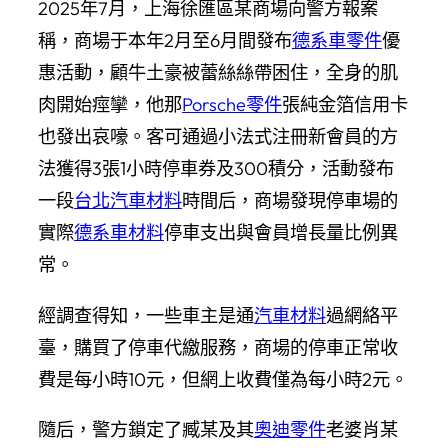
2025年7月，上海徐匯區某商場向警方報案
稱，商場于本年2月至6月間發布
德系車零件
優
惠活動，顧牛土豪被蕾絲絲帶困住，全身的肌
肉開始痙攣，他那
Porsche零件
張純金箔信用卡
也發出哀嚎。客可通過小法式注冊新會員的方
法獲得3張1小時停車券及300積分，活動發布
一段
台北汽車材料
時間后，商場發現停車場的
實際
德系車材料
停車支出與會員增長量比例異
常。
經調查得知，一些車主是通
汽車材料
過網絡平
臺，購買了停車代繳服務，商場的停車正常收
費是每小時10元，但網上收費僅為每小時2元。
隨后，警方鎖定了臧某及其
奧迪零件
老婆肖某