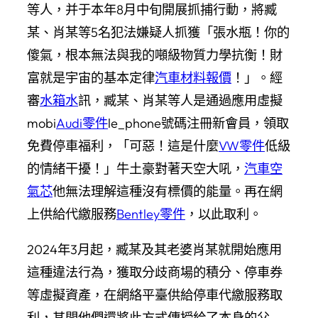
等人，并于本年8月中旬開展抓捕行動，將臧
某、肖某等5名犯法嫌疑人抓獲「張水瓶！你的
傻氣，根本無法與我的噸級物質力學抗衡！財
富就是宇宙的基本定律
汽車材料報價
！」。經
審
水箱水
訊，臧某、肖某等人是通過應用虛擬
mobi
Audi零件
le_phone號碼注冊新會員，領取
免費停車福利，「可惡！這是什麼
VW零件
低級
的情緒干擾！」牛土豪對著天空大吼，
汽車空
氣芯
他無法理解這種沒有標價的能量。再在網
上供給代繳服務
Bentley零件
，以此取利。
2024年3月起，臧某及其老婆肖某就開始應用
這種違法行為，獲取分歧商場的積分、停車券
等虛擬資產，在網絡平臺供給停車代繳服務取
利，其間他們還將此方式傳授給了本身的父