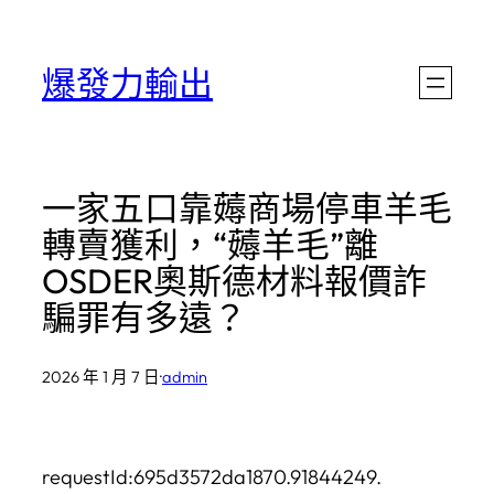
跳
至
爆發力輸出
主
要
內
一家五口靠薅商場停車羊毛
容
轉賣獲利，“薅羊毛”離
OSDER奧斯德材料報價詐
騙罪有多遠？
2026 年 1 月 7 日
·
admin
requestId:695d3572da1870.91844249.