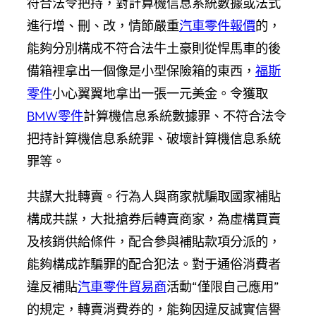
符合法令把持，對計算機信息系統數據或法式
進行增、刪、改，情節嚴重
汽車零件報價
的，
能夠分別構成不符合法牛土豪則從悍馬車的後
備箱裡拿出一個像是小型保險箱的東西，
福斯
零件
小心翼翼地拿出一張一元美金。令獲取
BMW零件
計算機信息系統數據罪、不符合法令
把持計算機信息系統罪、破壞計算機信息系統
罪等。
共謀大批轉賣。行為人與商家就騙取國家補貼
構成共謀，大批搶券后轉賣商家，為虛構買賣
及核銷供給條件，配合參與補貼款項分派的，
能夠構成詐騙罪的配合犯法。對于通俗消費者
違反補貼
汽車零件貿易商
活動“僅限自己應用”
的規定，轉賣消費券的，能夠因違反誠實信譽