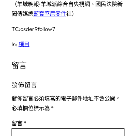
（羊城晚報•羊城派綜合自央視網、國民法院新
聞傳媒總
藍寶堅尼零件
社）
TC:osder9follow7
In:
項目
留言
發佈留言
發佈留言必須填寫的電子郵件地址不會公開。
必填欄位標示為
*
留言
*