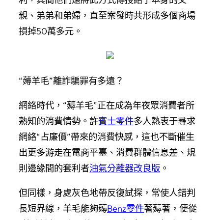
親、弟弟和弟婦，直至案發時共形成多個商場
損掉50萬多元。
“薅羊毛”離詐騙罪有多遠？
網絡時代，“薅羊毛”正在成為年夜眾消費者所
熟知的消費情勢。許
賓士零件
多人熱衷于尋求
網絡“占廉價”帶來的消費快感，這也不斷催生
出更多游走在電商平臺、消費群體信息差、規
則邊緣間的套利者
油氣分離器改良版
。
但同樣，身處灰色地帶反復試探，常使人錯判
長短界線，羊毛能夠薅
Benz零件
著薅著，便從