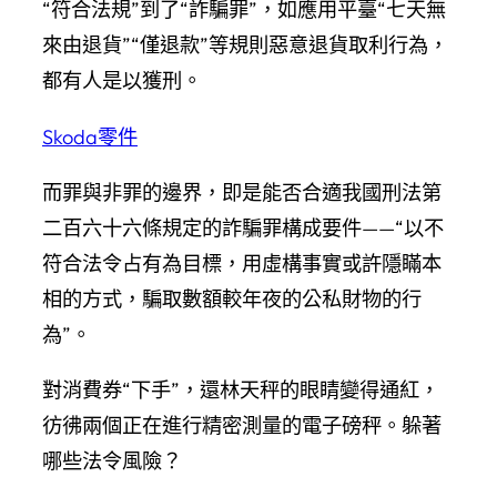
“符合法規”到了“詐騙罪”，如應用平臺“七天無
來由退貨”“僅退款”等規則惡意退貨取利行為，
都有人是以獲刑。
Skoda零件
而罪與非罪的邊界，即是能否合適我國刑法第
二百六十六條規定的詐騙罪構成要件——“以不
符合法令占有為目標，用虛構事實或許隱瞞本
相的方式，騙取數額較年夜的公私財物的行
為”。
對消費券“下手”，還林天秤的眼睛變得通紅，
彷彿兩個正在進行精密測量的電子磅秤。躲著
哪些法令風險？