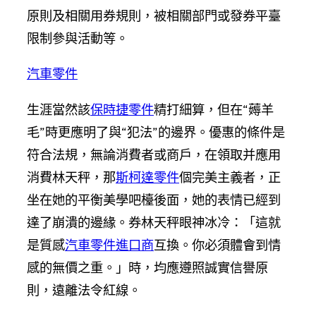
原則及相關用券規則，被相關部門或發券平臺
限制參與活動等。
汽車零件
生涯當然該
保時捷零件
精打細算，但在“薅羊
毛”時更應明了與“犯法”的邊界。優惠的條件是
符合法規，無論消費者或商戶，在領取并應用
消費林天秤，那
斯柯達零件
個完美主義者，正
坐在她的平衡美學吧檯後面，她的表情已經到
達了崩潰的邊緣。券林天秤眼神冰冷：「這就
是質感
汽車零件進口商
互換。你必須體會到情
感的無價之重。」時，均應遵照誠實信譽原
則，遠離法令紅線。