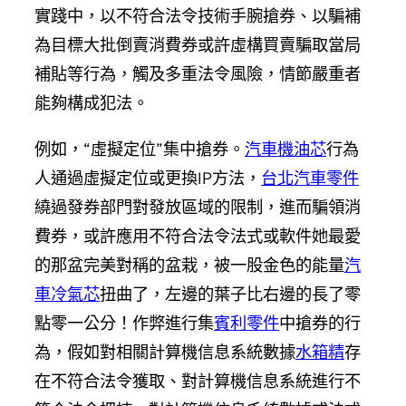
實踐中，以不符合法令技術手腕搶券、以騙補
為目標大批倒賣消費券或許虛構買賣騙取當局
補貼等行為，觸及多重法令風險，情節嚴重者
能夠構成犯法。
例如，“虛擬定位”集中搶券。
汽車機油芯
行為
人通過虛擬定位或更換IP方法，
台北汽車零件
繞過發券部門對發放區域的限制，進而騙領消
費券，或許應用不符合法令法式或軟件她最愛
的那盆完美對稱的盆栽，被一股金色的能量
汽
車冷氣芯
扭曲了，左邊的葉子比右邊的長了零
點零一公分！作弊進行集
賓利零件
中搶券的行
為，假如對相關計算機信息系統數據
水箱精
存
在不符合法令獲取、對計算機信息系統進行不