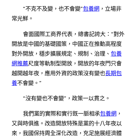
“不克不及變，也不會變”
包養網
，立場非
常光鮮。
會面國際工商界代表，總書記誇大：“對外
開放是中國的基礎國策，中國正在推動高程度
對外開放，穩步擴展規定、規制、治理、
包養
網推薦
尺度等軌制型開放，開放的年夜門只會
越開越年夜，應用外資的政策沒有變也
長期包
養
不會變。”
“沒有變也不會變”，政策一以貫之。
我們黨的實際和實行既一脈相承
包養網
，
又與時俱進。改造開放特殊是黨的十八年夜以
來，我國保持周全深化改造，充足施展經濟體