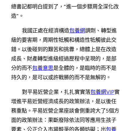
總書記都明白提到了，“進一個步驟周全深化改
造”。
我國正處在經濟構造
包養網
調劑、轉型進
級的要害期，周期性牴觸和構造性牴觸彼此交
錯。以後碰到的艱苦和挑釁，總體上是在改造
成長、財產轉型進級經過歷程中呈現的，是部
分的而不
包養意思
是全體的，是臨時的而不是
持久的，是可以或許戰勝的而不是無解的。
對平易近營企業，扎扎實實落
包養網VIP
實
增進平易近營經濟成長的政策辦法，是以後任
務重點。平易近營企業座談會側重誇大了5個方
面的政策辦法：果斷廢除依法同等應用生孩子
要素、公正介入市場競爭的各類妨礙；出
包養