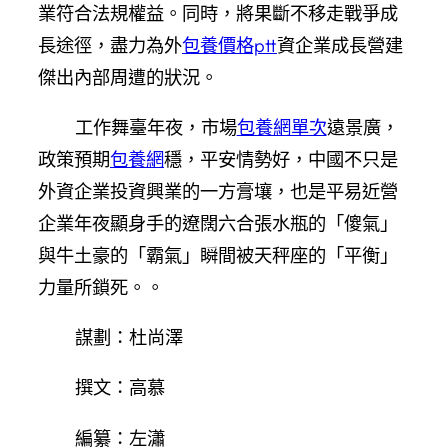
業符合法規權益。同時，將果斷不移走戰爭成
長途徑，盡力為外
包養價格ptt
資企業成長營建
傑出內部周遭的狀況。
工作舞臺年夜，市場
包養網單次
遠景廣，
政策預期
包養網
穩，平安情勢好，中國不只是
外資企業投資興業的一方膏壤，也是平易近營
企業年夜顯身手的遼闊六合張水瓶的「傻氣」
與牛土豪的「霸氣」瞬間被天秤座的「平衡」
力量所鎖死。。
謀劃：杜尚澤
撰文：高慕
編纂：左瀟