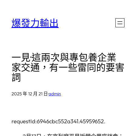
跳
至
爆發力輸出
主
要
內
一見·這兩次與專包養企業
容
家交通，有一些雷同的要害
詞
2025 年 12 月 21 日
·
admin
requestId:6946cbc552a341.45959652.