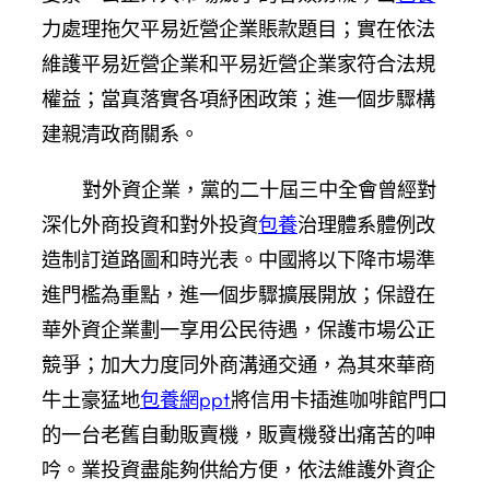
力處理拖欠平易近營企業賬款題目；實在依法
維護平易近營企業和平易近營企業家符合法規
權益；當真落實各項紓困政策；進一個步驟構
建親清政商關系。
對外資企業，黨的二十屆三中全會曾經對
深化外商投資和對外投資
包養
治理體系體例改
造制訂道路圖和時光表。中國將以下降市場準
進門檻為重點，進一個步驟擴展開放；保證在
華外資企業劃一享用公民待遇，保護市場公正
競爭；加大力度同外商溝通交通，為其來華商
牛土豪猛地
包養網ppt
將信用卡插進咖啡館門口
的一台老舊自動販賣機，販賣機發出痛苦的呻
吟。業投資盡能夠供給方便，依法維護外資企