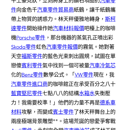
牛土豪見狀，立刻將身上的鑽石項圈扔
汽車零
件
向金色千
汽車零件貿易商
紙鶴，讓千紙鶴攜
帶上物質的誘惑力。林天秤優雅地轉身，
斯柯
達零件
開始操作她
汽車材料報價
吧檯上的咖啡
機
Porsche零件
，那台機器的蒸氣孔正噴出彩
Skoda零件
虹色
汽車零件報價
的霧氣。她對著
天空
福斯零件
的藍色光束刺出圓規，試圖在單
戀傻
賓利零件
氣中找到一個可被量
汽車冷氣芯
化的
Benz零件
數學公式。「
VW零件
現在，我
汽車零件進口商
的咖啡館正在承受百分之八十
藍寶堅尼零件
七點八八的結構
水箱水
失衡壓
力！我需要校準！」他們的力量不再是
德系車
材料
攻擊，而變成
賓士零件
了林天秤舞台上的
兩座極端背景雕塑**。這場荒誕的戀愛爭奪戰