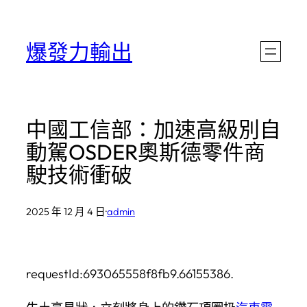
跳
至
爆發力輸出
主
要
內
中國工信部：加速高級別自
容
動駕OSDER奧斯德零件商
駛技術衝破
2025 年 12 月 4 日
·
admin
requestId:693065558f8fb9.66155386.