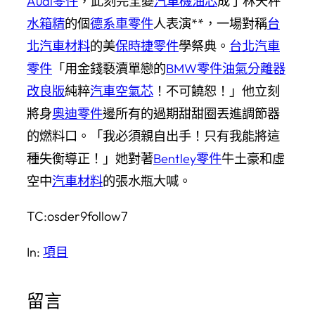
Audi零件
，此刻完全變
汽車機油芯
成了林天秤
水箱精
的個
德系車零件
人表演**，一場對稱
台
北汽車材料
的美
保時捷零件
學祭典。
台北汽車
零件
「用金錢褻瀆單戀的
BMW零件
油氣分離器
改良版
純粹
汽車空氣芯
！不可饒恕！」他立刻
將身
奧迪零件
邊所有的過期甜甜圈丟進調節器
的燃料口。「我必須親自出手！只有我能將這
種失衡導正！」她對著
Bentley零件
牛土豪和虛
空中
汽車材料
的張水瓶大喊。
TC:osder9follow7
In:
項目
留言