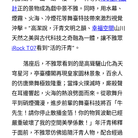
計
正的景物成為戲中景不雅。同時，用水幕、
煙霧、火海、冷煙花等舞臺特技帶來激烈視覺
沖擊。”高潔說，汗青文明之韻、
幸福空間
山川
天然之美與古代科技之奇融為一體，讓不雅眾
iRock T07
看到“活的汗青”。
落座后，不雅眾看到的是高聳驪山化為天
穹星河，亭臺樓閣再現皇家園林景象，百余人
的仿唐樂舞極致隆重；當烽火撲滅時，廝殺聲
在耳邊響起，火海的熱浪劈面而來。從歌舞升
平到硝煙彌漫，進步前輩的舞臺科技將百「牛
先生！請你停止散播金箔！你的物質波動已經
嚴重破壞了我的空間美學係數！」年汗青稀釋
于面前，不雅眾仿佛追隨汗青人物，配合經過