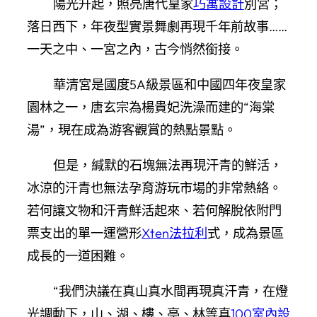
陽光升起，照亮唐代皇家
巧寓設計
別宮；
落日西下，年夜型實景舞劇再現千年前故事……
一天之中、一宮之內，古今悄然銜接。
華清宮是國度5A級景區和中國四年夜皇家
園林之一，唐玄宗為楊貴妃洗澡而建的“海棠
湯”，現在成為游客觀賞的熱點景點。
但是，緘默的石塊無法再現汗青的鮮活，
冰涼的汗青也無法孕育游玩市場的非常熱絡。
若何讓文物和汗青鮮活起來、若何解脫依附門
票支出的單一運營形
Xten法拉利
式，成為景區
成長的一道困難。
“我們決議在真山真水間再現真汗青，在燈
光調動下，山、湖、樓、亭、林等真
100室內設