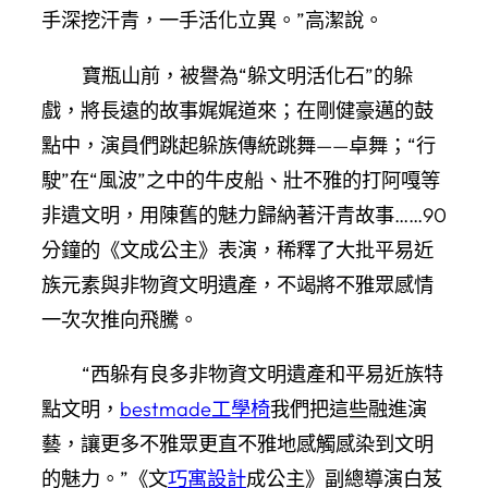
手深挖汗青，一手活化立異。”高潔說。
寶瓶山前，被譽為“躲文明活化石”的躲
戲，將長遠的故事娓娓道來；在剛健豪邁的鼓
點中，演員們跳起躲族傳統跳舞——卓舞；“行
駛”在“風波”之中的牛皮船、壯不雅的打阿嘎等
非遺文明，用陳舊的魅力歸納著汗青故事……90
分鐘的《文成公主》表演，稀釋了大批平易近
族元素與非物資文明遺產，不竭將不雅眾感情
一次次推向飛騰。
“西躲有良多非物資文明遺產和平易近族特
點文明，
bestmade工學椅
我們把這些融進演
藝，讓更多不雅眾更直不雅地感觸感染到文明
的魅力。”《文
巧寓設計
成公主》副總導演白芨