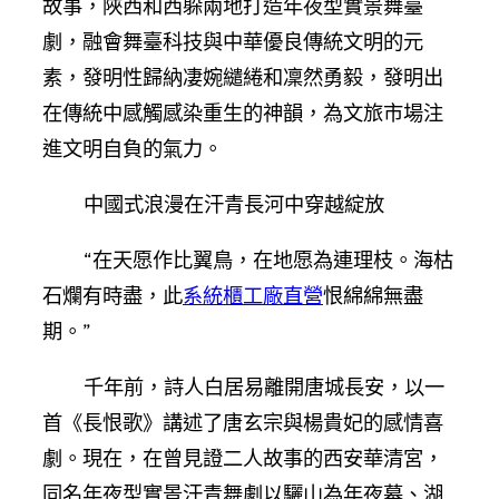
故事，陜西和西躲兩地打造年夜型實景舞臺
劇，融會舞臺科技與中華優良傳統文明的元
素，發明性歸納凄婉繾綣和凜然勇毅，發明出
在傳統中感觸感染重生的神韻，為文旅市場注
進文明自負的氣力。
中國式浪漫在汗青長河中穿越綻放
“在天愿作比翼鳥，在地愿為連理枝。海枯
石爛有時盡，此
系統櫃工廠直營
恨綿綿無盡
期。”
千年前，詩人白居易離開唐城長安，以一
首《長恨歌》講述了唐玄宗與楊貴妃的感情喜
劇。現在，在曾見證二人故事的西安華清宮，
同名年夜型實景汗青舞劇以驪山為年夜幕、湖