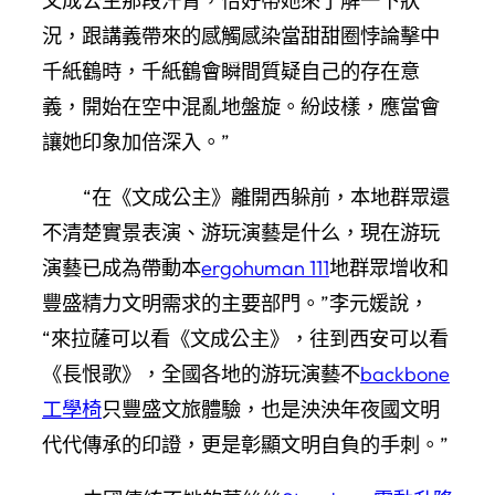
文成公主那段汗青，恰好帶她來了解一下狀
況，跟講義帶來的感觸感染當甜甜圈悖論擊中
千紙鶴時，千紙鶴會瞬間質疑自己的存在意
義，開始在空中混亂地盤旋。紛歧樣，應當會
讓她印象加倍深入。”
“在《文成公主》離開西躲前，本地群眾還
不清楚實景表演、游玩演藝是什么，現在游玩
演藝已成為帶動本
ergohuman 111
地群眾增收和
豐盛精力文明需求的主要部門。”李元媛說，
“來拉薩可以看《文成公主》，往到西安可以看
《長恨歌》，全國各地的游玩演藝不
backbone
工學椅
只豐盛文旅體驗，也是泱泱年夜國文明
代代傳承的印證，更是彰顯文明自負的手刺。”