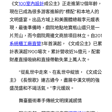
《文
100室內設計
成公主》正走進第12個年齡，
現在已成為很多游客進躲的“標配”和本地人的
文明盛宴。出品方域上和美團體總裁李元媛表
現，最後準備時，戲院地點地寶瓶山還只是一
片荒山，而今戲院周邊文商旅項目林立。自201
系統櫃工廠直營
3年首演起，《文成公主》已累
計表演超1900場次，累計營收近14億元，配套
財產直接吸納和直接帶動失業上萬人次。
“從亂世中走來、在亂世中綻放，《文成公
主》《長恨歌》連古通今，盡展中漢文明的強
盛茂盛和不竭活氣。”李元媛說。
舞臺藝術牽手傳統文明撲滅感情