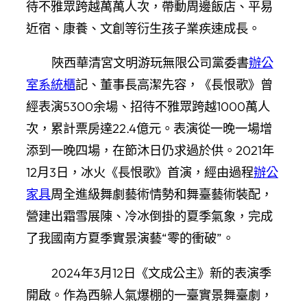
待不雅眾跨越萬萬人次，帶動周邊飯店、平易
近宿、康養、文創等衍生孩子業疾速成長。
陜西華清宮文明游玩無限公司黨委書
辦公
室系統櫃
記、董事長高潔先容，《長恨歌》曾
經表演5300余場、招待不雅眾跨越1000萬人
次，累計票房達22.4億元。表演從一晚一場增
添到一晚四場，在節沐日仍求過於供。2021年
12月3日，冰火《長恨歌》首演，經由過程
辦公
家具
周全進級舞劇藝術情勢和舞臺藝術裝配，
營建出霜雪展陳、冷冰倒掛的夏季氣象，完成
了我國南方夏季實景演藝“零的衝破”。
2024年3月12日《文成公主》新的表演季
開啟。作為西躲人氣爆棚的一臺實景舞臺劇，