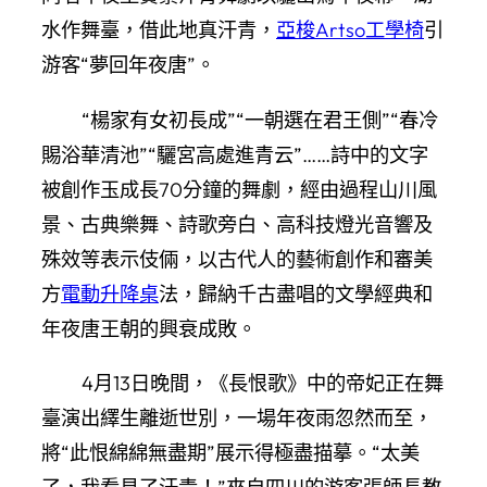
水作舞臺，借此地真汗青，
亞梭Artso工學椅
引
游客“夢回年夜唐”。
“楊家有女初長成”“一朝選在君王側”“春冷
賜浴華清池”“驪宮高處進青云”……詩中的文字
被創作玉成長70分鐘的舞劇，經由過程山川風
景、古典樂舞、詩歌旁白、高科技燈光音響及
殊效等表示伎倆，以古代人的藝術創作和審美
方
電動升降桌
法，歸納千古盡唱的文學經典和
年夜唐王朝的興衰成敗。
4月13日晚間，《長恨歌》中的帝妃正在舞
臺演出繹生離逝世別，一場年夜雨忽然而至，
將“此恨綿綿無盡期”展示得極盡描摹。“太美