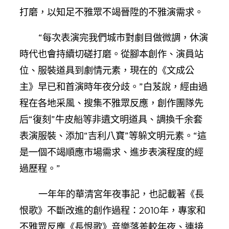
打磨，以知足不雅眾不竭晉陞的不雅演需求。
“每次表演完我們城市對劇目做微調，休演
時代也會持續切磋打磨。從腳本創作、演員站
位、服裝道具到劇情元素，現在的《文成公
主》早已和首演時年夜分歧。”白芨說，經由過
程在各地采風、搜集不雅眾反應，創作團隊先
后“復刻”牛皮船等非遺文明道具、調換千余套
表演服裝、添加“吉利八寶”等躲文明元素。“這
是一個不竭順應市場需求、進步表演程度的經
過歷程。”
一年年的華清宮年夜事記，也記載著《長
恨歌》不斷改進的創作過程：2010年，專家和
不雅眾反應《長恨歌》音樂落差較年夜、連接