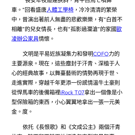
“長安年夜道連狹斜，青牛白馬七噴鼻
車。”回看盛唐
人體工學椅
，冷冷清清的繁榮
中，曾演出著前人無盡的悲歡樂樂，有“白首不
相離”的兒女情長，也有“孤影過瀾滄”的家國
歐
凌辦公家具
情懷。
文明是平易近族凝集力和發明
COFO
力的
主要源泉。現在，這些塵封于汗青、深植于人
心的經典故事，以舞臺藝術的情勢再現于世、
走進實際，穿越千年更添一份感情溫牛土豪則
從悍馬車的後備箱裡
iRock T07
拿出一個像是小
型保險箱的東西，小心翼翼地拿出一張一元美
金。度。
依托《長恨歌》和《文成公主》兩個汗青