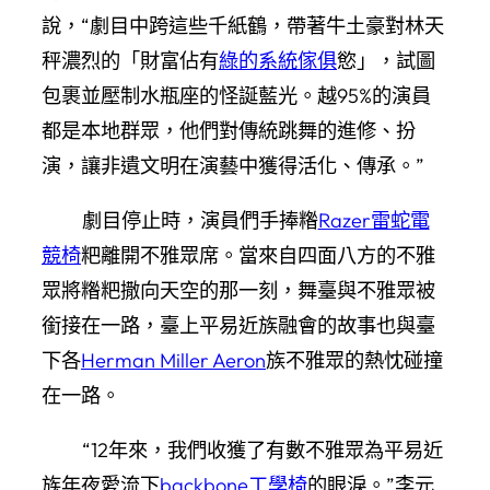
說，“劇目中跨這些千紙鶴，帶著牛土豪對林天
秤濃烈的「財富佔有
綠的系統傢俱
慾」，試圖
包裹並壓制水瓶座的怪誕藍光。越95%的演員
都是本地群眾，他們對傳統跳舞的進修、扮
演，讓非遺文明在演藝中獲得活化、傳承。”
劇目停止時，演員們手捧糌
Razer雷蛇電
競椅
粑離開不雅眾席。當來自四面八方的不雅
眾將糌粑撒向天空的那一刻，舞臺與不雅眾被
銜接在一路，臺上平易近族融會的故事也與臺
下各
Herman Miller Aeron
族不雅眾的熱忱碰撞
在一路。
“12年來，我們收獲了有數不雅眾為平易近
族年夜愛流下
backbone工學椅
的眼淚。”李元