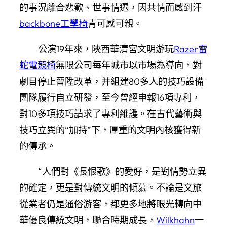
的事況離合悲歡、世事情遷，因共情而感到汗
backbone工學椅
青可感可親。
公演19年來，陜西華清宮文明游玩
Razer雷
蛇電競椅
無限公司每年城市以市場為導向，對
劇目停止晉陞改革，并組建80多人的技巧設備
團隊履行自立研發，至今曾經申報16項專利，
對10多項技巧請求了專利維護。在古代藝術與
技巧立異的“加持”下，厚重的文明內核獲得新
的傳承。
“人們對《長恨歌》的愛好，是對情勢立異
的確定，更是對傳統文明的傾慕。不論是文旅
從業者仍是通俗游客，都更多地將眼光轉向中
華優良傳統文明，聯合時期成長，
Wilkhahn
一