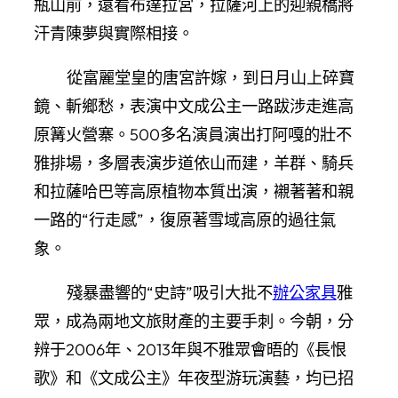
瓶山前，遠看布達拉宮，拉薩河上的迎親橋將
汗青陳夢與實際相接。
從富麗堂皇的唐宮許嫁，到日月山上碎寶
鏡、斬鄉愁，表演中文成公主一路跋涉走進高
原篝火營寨。500多名演員演出打阿嘎的壯不
雅排場，多層表演步道依山而建，羊群、騎兵
和拉薩哈巴等高原植物本質出演，襯著著和親
一路的“行走感”，復原著雪域高原的過往氣
象。
殘暴盡響的“史詩”吸引大批不
辦公家具
雅
眾，成為兩地文旅財產的主要手刺。今朝，分
辨于2006年、2013年與不雅眾會晤的《長恨
歌》和《文成公主》年夜型游玩演藝，均已招