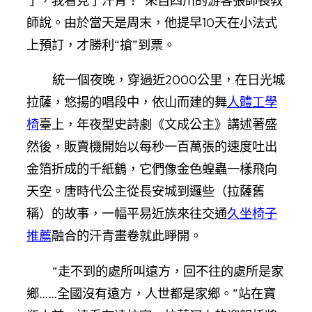
了，我看見了汗青！”來自四川的游客張師長教
師說。由於當天是周末，他提早10天在小法式
上預訂，才勝利“搶”到票。
統一個夜晚，穿過近2000公里，在日光城
拉薩，悠揚的唱段中，依山而建的舞
人體工學
椅
臺上，年夜型史詩劇《文成公主》講述著盛
然後，販賣機開始以每秒一百萬張的速度吐出
金箔折成的千紙鶴，它們像金色蝗蟲一樣飛向
天空。唐時代公主從長安城到邏些（拉薩舊
稱）的故事，一幅平易近族來往交通
久坐椅子
推薦
融合的汗青畫卷就此睜開。
“走不到的處所叫遠方，回不往的處所是家
鄉……全國沒有遠方，人世都是家鄉。”站在寶