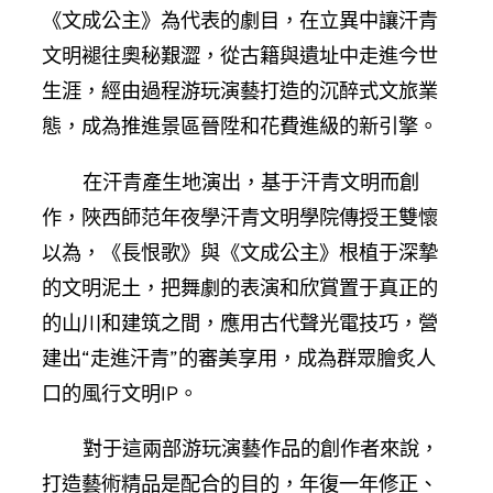
《文成公主》為代表的劇目，在立異中讓汗青
文明褪往奧秘艱澀，從古籍與遺址中走進今世
生涯，經由過程游玩演藝打造的沉醉式文旅業
態，成為推進景區晉陞和花費進級的新引擎。
在汗青產生地演出，基于汗青文明而創
作，陜西師范年夜學汗青文明學院傳授王雙懷
以為，《長恨歌》與《文成公主》根植于深摯
的文明泥土，把舞劇的表演和欣賞置于真正的
的山川和建筑之間，應用古代聲光電技巧，營
建出“走進汗青”的審美享用，成為群眾膾炙人
口的風行文明IP。
對于這兩部游玩演藝作品的創作者來說，
打造藝術精品是配合的目的，年復一年修正、