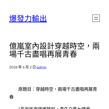
跳
至
爆發力輸出
主
要
內
億嵐室內設計穿越時空，兩
容
場千古盡唱再展青春
2026 年 6 月 2 日
·
admin
原題目：穿越時空，兩場千古盡唱再展青
春