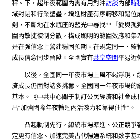
秤。下，超年夜範圍內需有用對沖
訪談
內部
時
域封閉和行業壁壘，增進財產有序轉移和錯位
劍，不斷地在水瓶座的藍光中尋找**「愛與孤
圍內敏捷復制分散，構成顯明的範圍效應和集聚
是在強信念上營建穩固預期。在規定同一、監
成長信念同步晉陞。全國實有
共享空間
平易近
以後，全國同一年夜市場上風不竭浮現，
濟成長仍面對諸多挑釁。全國同一年夜市場的
基本。《中共中心關于制訂公民經濟和社會成
出“加強國際年夜輪迴內活潑力和靠得住性”。
凸起軌制先行，繚繞市場準進、公正競爭
定更有信念。加速完美古代暢通系統和數字基