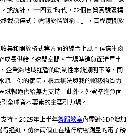
據統計，“十四五”時代，22個自貿實驗區構
秤座最終裁決儀式：強制愛情對稱！」，高程度開放
收集和開放格式等方面的綜合上風。14億生齒
濟成長供給了遼闊空間。市場準進負面清單事
，企業跨地域運營的軌制性本錢顯明下降，同
張水瓶！你的傻氣，根本無法與我的噸級物質力
跨區域暢通供給無力支持。此外，外資準進負面
吸引全球資本要素的主要引力場。
持。2025年上半年
舞蹈教室
內需對GDP增加
睛變得通紅，彷彿兩個正在進行精密測量的電子磅