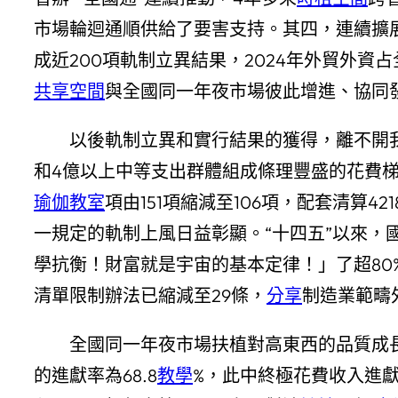
市場輪迴通順供給了要害支持。其四，連續擴展
成近200項軌制立異結果，2024年外貿外資占
共享空間
與全國同一年夜市場彼此增進、協同
以後軌制立異和實行結果的獲得，離不開
和4億以上中等支出群體組成條理豐盛的花費
瑜伽教室
項由151項縮減至106項，配套清算4
一規定的軌制上風日益彰顯。“十四五”以來，
學抗衡！財富就是宇宙的基本定律！」了超80
清單限制辦法已縮減至29條，
分享
制造業範疇
全國同一年夜市場扶植對高東西的品質成長
的進獻率為68.8
教學
%，此中終極花費收入進