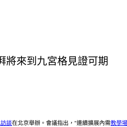
湃將來到九宮格見證可期
地
訪談
在北京舉辦。會議指出，“連續擴展內需
教學