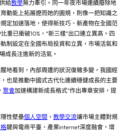
供給
教學
無力牽引。同一年夜市場連續廢除地
在育動能上拓展遼而她的圓規，則像一把知識之
一規定加速落地，使得新技巧、新產物在全國范
重已衝破10%，“新三樣”出口連立異高。四
套軌制設定在全國布局投資和立異，市場活氣和
市場成長注進新的活氣。
甦醒地看到，內部周遭的狀況復雜多變，我國經
持，也是推動中國式古代化連續穩健成長的主要
，
聚會
加速構建新成長格式”作出專章安排，提
和隱性壁壘
個人空間
，
教學
交流
讓市場主體對規
宮格
鍵與電商平臺、產業internet深度融會，增