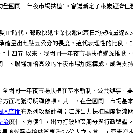
動全國同一年夜市場扶植”。會議斷定了來歲經濟任
“雙11”時代，郵政快遞企業快遞包裹日均攬收量達6.3
準確量出七點五公分的長度，這代表理性的比例。5
“十四五”以來，我國同一年夜市場扶植縱深推動，
同一、聯通加倍高效的年夜市場加速構成，成為支
引下，全國同一年夜市場扶植在基本軌制、公共辦事
放等方面均獲得明顯停頓。其一，在全國同一市場基
個人空間
布系列攻堅計劃；江蘇出力扶植國度物流
交流
度化、方便化，出力打破地區朋分與行政壁壘。
省異地就醫直接結算惠及5.6億人次。其三，要素資