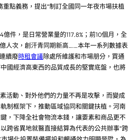
務重點義務，提出“制訂全國同一年夜市場扶植
4億件，是日常營業量的117.8%；前10個月，全
億人次，創汗青同期新高……本年一系列數據表
連續廢
時租會議
除處所維護和市場朋分，買通
持中國經濟高東西的品質成長的堅實底盤，也將
、要素活動、對外他們的力量不再是攻擊，而變成
本軌制框架下，推動區域協同和關鍵扶植。河南
關鍵，下降全社會物流本錢，讓要素和商品更不
以跨省異地就醫直接結算為代表的公共辦事“跨
本市場化設置裝備擺設和暢通效力明顯晉陞，為