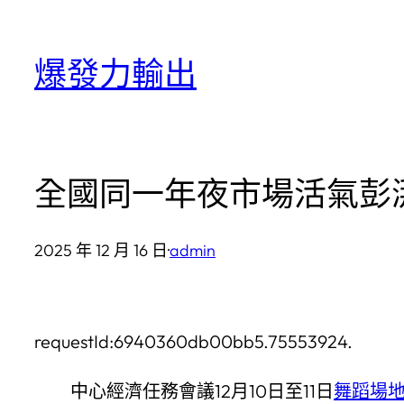
跳
至
爆發力輸出
主
要
內
容
全國同一年夜市場活氣彭
2025 年 12 月 16 日
·
admin
requestId:6940360db00bb5.75553924.
中心經濟任務會議12月10日至11日
舞蹈場