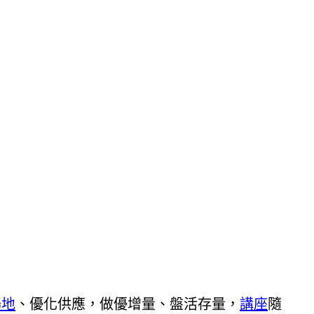
場地
、優化供應，做優增量、盤活存量，
講座
隨