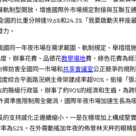
軌制型開放，增進國際外市場規定對接與互聯互通。
全國的比重分辨達19.6%和24.3%「我要啟動天
發力。
我國同一年夜市場在需求範圍、軌制規定、舉措措施
梯度，辦事花費、品德花
教學場地
費、綠色花費為經
218條妨害全國同一市場和
共享會議室
公正競爭的規則
國度綜合平面路況網主骨架建成率超90%，銜接「
%的縣級行政區，辦事了約90%的經濟和生齒，為
外資準進限制周全撤消，國際年夜市場加速生長為
的支持感化正連續縮小。一是在穩增加上構成堅實支
獻率為52%。在外需動搖加年夜的佈景林天秤的眼