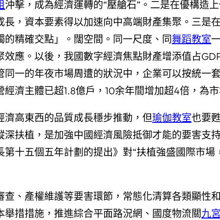
租
沖擊，成為經濟運轉的“壓艙石”。二是在優構造上
成長，資本要素得以加速向中高端財產集聚。三是
獨的精確交點」。闊空間。同一尺度、同
舞蹈教室
效應。以後，我國數字經濟焦點財產增添值占GDP比
管同一的年夜市場周遭的狀況中，企業可以按統一
營經濟主體已超1.8億戶，10余年間增加超4倍，為
經濟高東西的品質成長穩步推動，但
瑜伽教室
也要
縱深扶植，是加強中國經濟風險抵御才能的要害支
長第十五個五年計劃的提出》對“扶植強盛國際市場
審查、產權維護等要害環節，常態化清算各類顯性
本舉措措施，推進綜合平面路況網、國度物流關
九