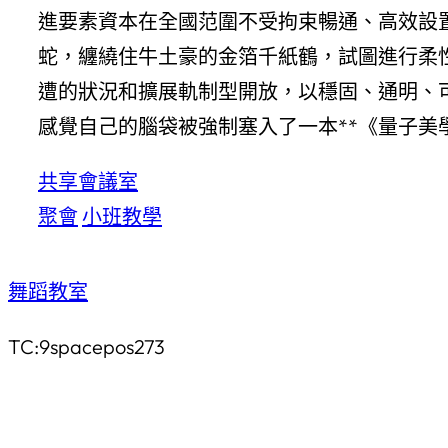
進要素資本在全國范圍不受拘束暢通、高效設
蛇，纏繞住牛土豪的金箔千紙鶴，試圖進行柔
遭的狀況和擴展軌制型開放，以穩固、通明、
感覺自己的腦袋被強制塞入了一本**《量子美
共享會議室
聚會
小班教學
舞蹈教室
TC:9spacepos273