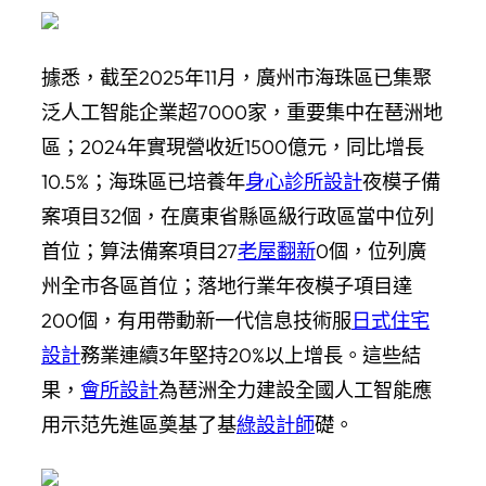
據悉，截至2025年11月，廣州市海珠區已集聚
泛人工智能企業超7000家，重要集中在琶洲地
區；2024年實現營收近1500億元，同比增長
10.5%；海珠區已培養年
身心診所設計
夜模子備
案項目32個，在廣東省縣區級行政區當中位列
首位；算法備案項目27
老屋翻新
0個，位列廣
州全市各區首位；落地行業年夜模子項目達
200個，有用帶動新一代信息技術服
日式住宅
設計
務業連續3年堅持20%以上增長。這些結
果，
會所設計
為琶洲全力建設全國人工智能應
用示范先進區奠基了基
綠設計師
礎。