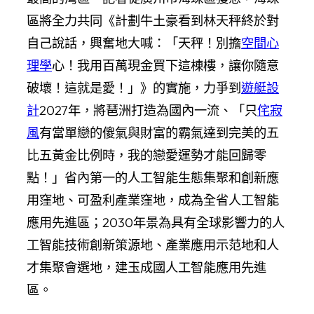
區將全力共同《計劃牛土豪看到林天秤終於對
自己說話，興奮地大喊：「天秤！別擔
空間心
理學
心！我用百萬現金買下這棟樓，讓你隨意
破壞！這就是愛！」》的實施，力爭到
遊艇設
計
2027年，將琶洲打造為國內一流、「只
侘寂
風
有當單戀的傻氣與財富的霸氣達到完美的五
比五黃金比例時，我的戀愛運勢才能回歸零
點！」省內第一的人工智能生態集聚和創新應
用窪地、可盈利產業窪地，成為全省人工智能
應用先進區；2030年景為具有全球影響力的人
工智能技術創新策源地、產業應用示范地和人
才集聚會選地，建玉成國人工智能應用先進
區。