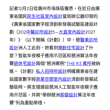
記者12月2日從廣州市海珠區獲悉，在近日由廣
東省國民
民生社區室內設計
當局辦公廳印發的
《廣東省國家數字經濟創新發展試驗區建設計
劃（202
中醫診所設計
5—
大直室內設計
2027
年）》（以下簡稱《計劃》）中，琶
醫美診所
設計
洲人工此刻，她看到
樂齡住宅設計
了什
麼？智能年夜模子應用示范區和琶洲算法年夜
賽
退休宅設計
兩個“琶洲案例”
THE R3 寓所
被納
進。《計劃》
私人招待所設計
明確廣東省在建
設國家數字經
商業空間室內設計
濟創新發展試
驗區時，將支撐建設琶洲人工智能年夜模子應
用示范區，并將“舉辦琶洲
客變設計
算法年夜
賽”列為重點舉措。