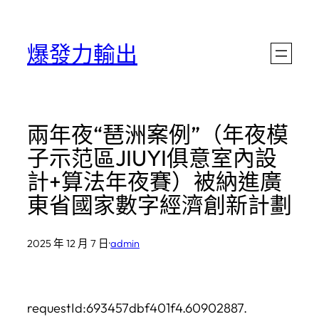
跳
至
爆發力輸出
主
要
內
兩年夜“琶洲案例”（年夜模
容
子示范區JIUYI俱意室內設
計+算法年夜賽）被納進廣
東省國家數字經濟創新計劃
2025 年 12 月 7 日
·
admin
requestId:693457dbf401f4.60902887.