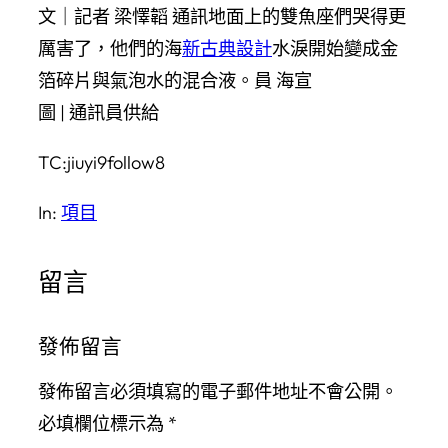
文｜記者 梁懌韜 通訊地面上的雙魚座們哭得更
厲害了，他們的海
新古典設計
水淚開始變成金
箔碎片與氣泡水的混合液。員 海宣
圖 | 通訊員供給
TC:jiuyi9follow8
In:
項目
留言
發佈留言
發佈留言必須填寫的電子郵件地址不會公開。
必填欄位標示為
*