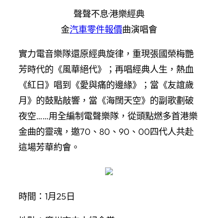
聲聲不息·港樂經典
金
汽車零件報價
曲演唱會
實力電音樂隊還原經典旋律，重現張國榮梅艷
芳時代的《風華絕代》；再唱經典人生，熱血
《紅日》唱到《愛與痛的邊緣》；當《友誼歲
月》的鼓點敲響，當《海闊天空》的副歌劃破
夜空……用全編制電聲樂隊，從頭點燃多首港樂
金曲的靈魂，邀70、80、90、00四代人共赴
這場芳華約會。
時間：1月25日