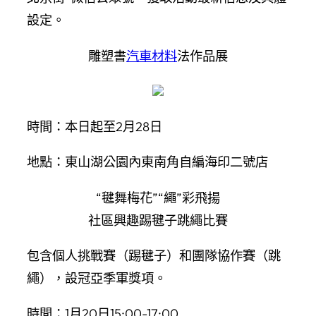
設定。
雕塑書
汽車材料
法作品展
時間：本日起至2月28日
地點：東山湖公園內東南角自編海印二號店
“毽舞梅花”“繩”彩飛揚
社區興趣踢毽子跳繩比賽
包含個人挑戰賽（踢毽子）和團隊協作賽（跳
繩），設冠亞季軍獎項。
時間：1月20日15:00-17:00