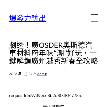
跳
至
爆發力輸出
主
要
內
劇透！廣OSDER奧斯德汽
容
車材料府年味“潮”好玩，一
鍵解鎖廣州越秀新春全攻略
2026 年 1 月 24 日
·
admin
requestId:69739ece8b2d80.11047785.