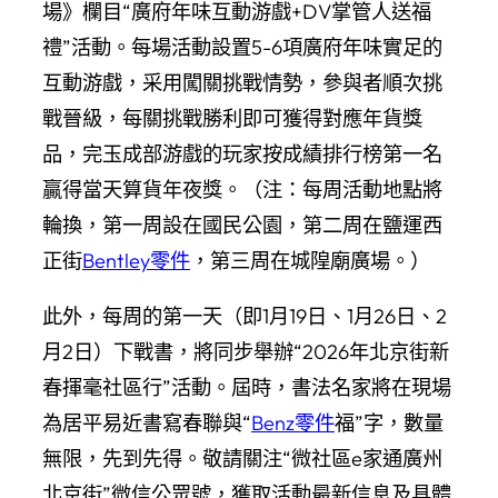
場》欄目“廣府年味互動游戲+DV掌管人送福
禮”活動。每場活動設置5-6項廣府年味實足的
互動游戲，采用闖關挑戰情勢，參與者順次挑
戰晉級，每關挑戰勝利即可獲得對應年貨獎
品，完玉成部游戲的玩家按成績排行榜第一名
贏得當天算貨年夜獎。（注：每周活動地點將
輪換，第一周設在國民公園，第二周在鹽運西
正街
Bentley零件
，第三周在城隍廟廣場。）
此外，每周的第一天（即1月19日、1月26日、2
月2日）下戰書，將同步舉辦“2026年北京街新
春揮毫社區行”活動。屆時，書法名家將在現場
為居平易近書寫春聯與“
Benz零件
福”字，數量
無限，先到先得。敬請關注“微社區e家通廣州
北京街”微信公眾號，獲取活動最新信息及具體