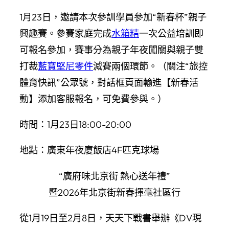
1月23日，邀請本次參訓學員參加“新春杯”親子
興趣賽。參賽家庭完成
水箱精
一次公益培訓即
可報名參加，賽事分為親子年夜闖關與親子雙
打裁
藍寶堅尼零件
減賽兩個環節。（關注“旅控
體育快訊”公眾號，對話框頁面輸進【新春活
動】添加客服報名，可免費參與。）
時間：1月23日18:00-20:00
地點：廣東年夜廈飯店4F匹克球場
“廣府味北京街 熱心送年禮”
暨2026年北京街新春揮毫社區行
從1月19日至2月8日，天天下戰書舉辦《DV現