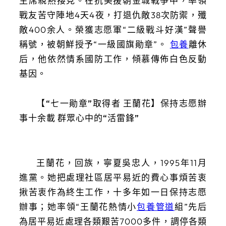
主席親熱接見。在抗美援朝金城戰爭中，率領
戰友苦守陣地4天4夜，打退仇敵38次防禦，殲
敵400余人。榮獲志愿軍“二級戰斗好漢”聲譽
稱號，被朝鮮授予“一級國旗勛章”。
包養
離休
后，他依然情系國防工作，傾慕傳佈白色反動
基因。
【“七一勛章”取得者 王蘭花】保持志愿辦
事十余載 群眾心中的“活雷鋒”
王蘭花，回族，寧夏吳忠人，1995年11月
進黨。她把處理社區居平易近的費心事煩苦衷
揪苦衷作為終生工作，十多年如一日保持志愿
辦事；她率領“王蘭花熱情小
包養管道
組”先后
為居平易近處理各類艱苦7000多件，調停各類