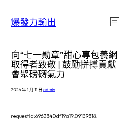
跳
至
爆發力輸出
主
要
內
向“七一勛章”甜心專包養網
容
取得者致敬 | 鼓勵拼搏貢獻
會聚磅礴氣力
2026 年 1 月 11 日
·
admin
requestId:6962840df19a19.09139818.