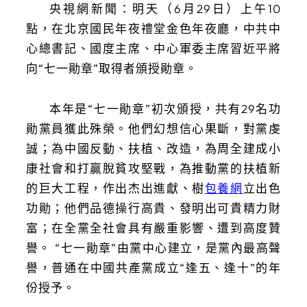
央視網新聞：
明天（6月29日）上午10
點，在北京國民年夜禮堂金色年夜廳，中共中
心總書記、國度主席、中心軍委主席習近平將
向“七一勛章”取得者頒授勛章。
本年是“七一勛章”初次頒授，共有29名功
勛黨員獲此殊榮。他們幻想信心果斷，對黨虔
誠；為中國反動、扶植、改造，為周全建成小
康社會和打贏脫貧攻堅戰，為推動黨的扶植新
的巨大工程，作出杰出進獻、樹
包養網
立出色
功勛；他們品德操行高貴、發明出可貴精力財
富；在全黨全社會具有嚴重影響、遭到高度贊
譽。 “七一勛章”由黨中心建立，是黨內最高聲
譽，普通在中國共產黨成立“逢五、逢十”的年
份授予。