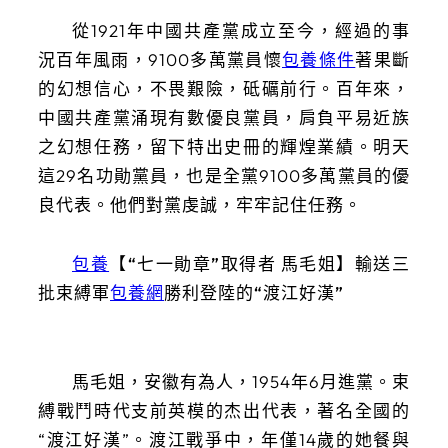
從1921年中國共產黨成立至今，經過的事
況百年風雨，9100多萬黨員懷
包養條件
著果斷
的幻想信心，不畏艱險，砥礪前行。百年來，
中國共產黨涌現有數優良黨員，肩負平易近族
之幻想任務，留下特出史冊的輝煌業績。明天
這29名功勛黨員，也是全黨9100多萬黨員的優
良代表。他們對黨虔誠，牢牢記住任務。
包養
【“七一勛章”取得者 馬毛姐】輸送三
批束縛軍
包養網
勝利登陸的“渡江好漢”
馬毛姐，安徽有為人，1954年6月進黨。束
縛戰鬥時代支前英模的杰出代表，著名全國的
“渡江好漢”。渡江戰爭中，年僅14歲的她餐與