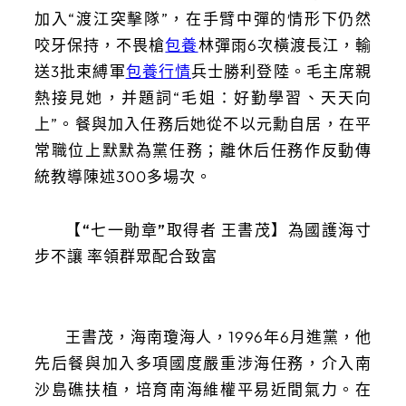
加入“渡江突擊隊”，在手臂中彈的情形下仍然
咬牙保持，不畏槍
包養
林彈雨6次橫渡長江，輸
送3批束縛軍
包養行情
兵士勝利登陸。毛主席親
熱接見她，并題詞“毛姐：好勤學習、天天向
上”。餐與加入任務后她從不以元勳自居，在平
常職位上默默為黨任務；離休后任務作反動傳
統教導陳述300多場次。
【“七一勛章”取得者 王書茂】為國護海寸
步不讓 率領群眾配合致富
王書茂，海南瓊海人，1996年6月進黨，他
先后餐與加入多項國度嚴重涉海任務，介入南
沙島礁扶植，培育南海維權平易近間氣力。在