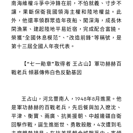
南海維權斗爭中沖鋒在前，不怕就義、寸步不
讓，果斷保衛我國領海主權和陸地權益。此
外，他還率領群眾造年夜船、闖深海，成長休
閑漁業、建起陸地平易近宿，完成配合富饒。
榮獲“全國休息模范”、“改造前鋒”等稱號，是
第十三屆全國人年夜代表。
【“七一勛章”取得者 王占山】軍功赫赫百
戰老兵 傾慕傳佈白色反動基因
王占山，河北豐南人，1948年8月進黨。他
是軍功赫赫的百戰老兵，先后餐與加入遼沈、
平津、衡寶、兩廣、抗美援朝、中越邊疆自衛
回擊作戰，誕生進逝世、勇敢殺敵，4次遭到毛