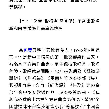
等稱號。
【“七一勛章”取得者 呂其明】用音樂歌唱
黨和內陸 著名作品廣為傳唱
呂
包養
其明，安徽有為人，1945年9月進
黨。他是新中國培育的第一批交響樂作曲家，
有名片子音樂作曲家，平生保持歌唱黨、歌唱
內陸、歌唱休息國民。70年來先后為《鐵道游
擊隊》《焦裕祿》《雷雨》等200多部（集）
影視劇作曲，創作《紅旗頌》《任務》等10余
部年夜中型交響樂作品，300多首歌曲，《彈
起我心愛的土琵琶》等歌曲廣為傳唱。榮獲“全
國離退休干部進步前輩小我”等稱號和“中國音