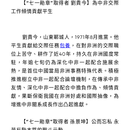
【“七一勛章”取得者 劉貴今】為中非交際
工作傾情貢獻平生
劉貴今，山東鄆城人，1971年8月進黨。他
平生貢獻給交際任務
包養
，在對非洲的交際職
位上苦守、耕作了近40年，持久在非洲國度常
駐，年逾七旬仍為深化中非一起配合施展余
熱，是首位中國當局非洲事務特殊代表。積極
推進樹立中非一起配合論壇機制，在傳承中非
友情、深化中非一起配合中擔負作為、傾情貢
獻，果斷保衛我國在非洲好處和國際抽像，為
增進中非關系成長作出凸起進獻。
【“七一勛章”取得者 孫景坤】公而忘私 永
葆反動本質的戰斗元勳