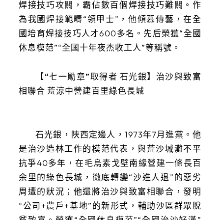
焊接技巧攻關，霸佔數百個焊接技巧難關。作
為我國焊接範疇“領甲士”，他傾慕傳藝，在全
國培育焊接技巧人才600多名。先后榮獲“全國
休息模范”“全國十年夜杰收工人”等稱號。
【“七一勛章”取得者 石光銀】治沙與致富
相聯合 荒涼中營建百里綠色長城
石光銀，陜西定邊人，1973年7月進黨。他
是治沙造林工作的模范代表，與荒沙堿灘不平
抗爭40多年，在毛烏素戈壁南緣營建一條長百
余里的綠色長城，徹底轉變“沙進人退”的惡劣
周遭的狀況；他還將治沙與致富相聯合，發明
“公司+農戶+基地”的新形式，輔助沙區群眾脫
貧致富。榮獲“全國休息模范”“全國治沙好漢”