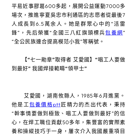
平易近事膠葛600多起，展開公益運動7000多
場次，推進寧夏吳忠市利通區的志愿者從最後7
人成長到6.5萬余人。她是群眾心中的“活雷
鋒”，先后榮獲“全國三八紅旗頭標兵
包養網
”
“全公民族連合提高模范小我”等稱號。
【“七一勛章”取得者 艾愛國】“唱工人要做
到最好” 我國焊接範疇“領甲士”
艾愛國，湖南攸縣人，1985年6月進黨。
他是工
包養價格ptt
匠精力的杰出代表，秉持
“幹事情要做到極致、唱工人要做到最好”的信
心，在焊工職位貢獻50多年，集豐富的實際素
養和操縱技巧于一身，屢次介入我國嚴重項目