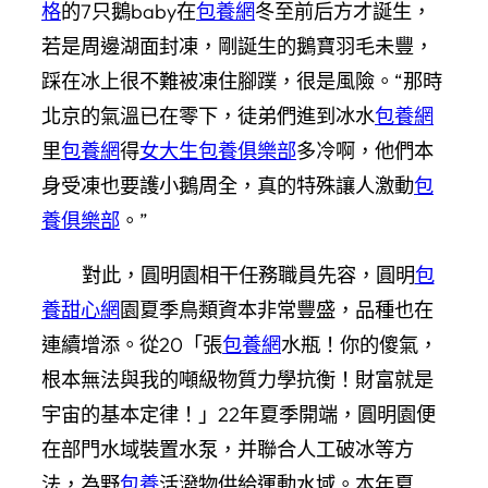
格
的7只鵝baby在
包養網
冬至前后方才誕生，
若是周邊湖面封凍，剛誕生的鵝寶羽毛未豐，
踩在冰上很不難被凍住腳蹼，很是風險。“那時
北京的氣溫已在零下，徒弟們進到冰水
包養網
里
包養網
得
女大生包養俱樂部
多冷啊，他們本
身受凍也要護小鵝周全，真的特殊讓人激動
包
養俱樂部
。”
對此，圓明園相干任務職員先容，圓明
包
養甜心網
園夏季鳥類資本非常豐盛，品種也在
連續增添。從20「張
包養網
水瓶！你的傻氣，
根本無法與我的噸級物質力學抗衡！財富就是
宇宙的基本定律！」22年夏季開端，圓明園便
在部門水域裝置水泵，并聯合人工破冰等方
法，為野
包養
活潑物供給運動水域。本年夏