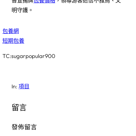
普宣揚牌
包養價格
，領導游客迷信不雅鳥、文
明守護。
包養網
短期包養
TC:sugarpopular900
In:
項目
留言
發佈留言