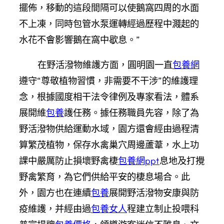
擺佈，移動的這段間隔可以使鵝窩四周的水面
不上凍，同時包管水泵運轉經過歷程中濺起的
水花不會影響鵝在窩中歇息。”
在野活潑物維護方面，圓明園一直
包養網
遵守“尊敬植物習慣，非需要不干涉”的維護理
念，根據國度相干法令律例及專家看法，體系
展開維
包養
護任務。據任務職員先容，除了為
野活潑物供給運動水域，園方還會經由過程清
算繁茂植物，保存水禽巢穴周邊蘆葦，水上功
課中嚴厲防止損壞野禽棲
包養網ppt
息地及打攪
野禽繁育，為它們供給平安的棲息場合。此
外，園方也在連續
包養
展開野活潑物安康與防
疫維護，并經由過
包養女人
程建立制止投喂科