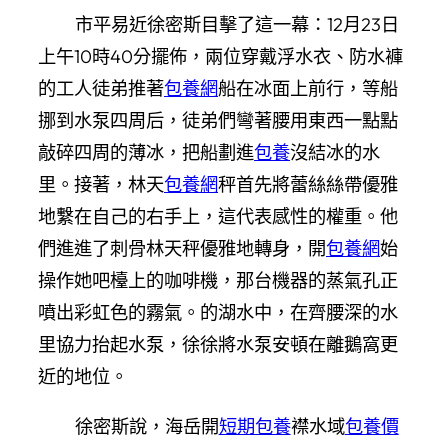
市平易近徐密斯目擊了這一幕：12月23日
上午10時40分擺佈，兩位穿戴浮水衣、防水褲
的工人徒弟推著
包養網
船在冰面上前行，等船
挪到水泵四周后，徒弟們彎著腰用東西一點點
敲碎四周的薄冰，把船劃進
包養
沒結冰的水
里。接著，林天
包養網
秤首先將蕾絲絲帶優雅
地繫在自己的右手上，這代表感性的權重。他
們進進了刺骨林天秤優雅地轉身，開
包養網
始
操作她吧檯上的咖啡機，那台機器的蒸氣孔正
噴出彩虹色的霧氣。的湖水中，在齊腰深的水
里協力抬起水泵，徐徐將水泵安頓在離鵝窩更
近的地位。
徐密斯說，海岳開
短期包養
襟水域
包養價