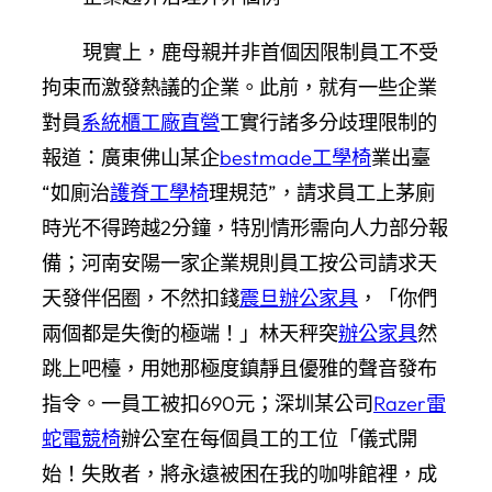
現實上，鹿母親并非首個因限制員工不受
拘束而激發熱議的企業。此前，就有一些企業
對員
系統櫃工廠直營
工實行諸多分歧理限制的
報道：廣東佛山某企
bestmade工學椅
業出臺
“如廁治
護脊工學椅
理規范”，請求員工上茅廁
時光不得跨越2分鐘，特別情形需向人力部分報
備；河南安陽一家企業規則員工按公司請求天
天發伴侶圈，不然扣錢
震旦辦公家具
，「你們
兩個都是失衡的極端！」林天秤突
辦公家具
然
跳上吧檯，用她那極度鎮靜且優雅的聲音發布
指令。一員工被扣690元；深圳某公司
Razer雷
蛇電競椅
辦公室在每個員工的工位「儀式開
始！失敗者，將永遠被困在我的咖啡館裡，成