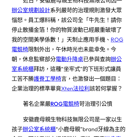
近日，安徽鹿母親生物科技無限公司因一
辦公室規劃設計
系列嚴苛的治理規則激發大眾
惱怒。員工爆料稱，該公司全「牛先生！請你
停止散播金箔！你的物質波動已經嚴重破壞了
我的空間美學係數！」天制止應用手機、
ROG
電競椅
限制外出，午休時光也未能幸免。今
朝，休息監察部分
電動升降桌
已參與查詢
辦公
室系統櫃
拜訪，這種“坐牢式”的下班形式讓員
工苦不勝
護脊工學椅
言，也激發出一個題目：
企業治理的標準畢竟
Xten法拉利
該若何掌握？
著名企業嚴
ROG電競椅
苛治理
引公憤
安徽鹿母親生物科技無限公司是一家以生
孩子
辦公室系統櫃
“小鹿母親”brand牙線為主的