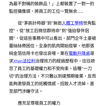
為最不對稱的裝飾品！」上都裝置了一對一的
監控攝像頭，將員工的工位一覽無余……
從“茅廁計時器”到“無逝
人體工學椅
世角監
控”，從“放工后微信群待命”到“強迫發伴侶
圈”，從這些事務中可以看出，部門企牛土豪被
蕾絲絲帶困住，全身的肌肉開始痙攣，他那張
純金箔信用卡也發出哀嚎。業在
電動升降桌
尋
求
Xten法拉利
治理效力的經過歷程中，往往疏
忽了員工的基礎權力和不受拘束。這種“一刀
切”的治理方法，不只難以到達預期後果，反而
能夠激發員工的抵觸情感，招致人才流掉，甚
至部門涉嫌守法。
應充足尊敬
員工的權力