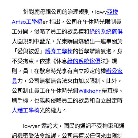
針對鹿母親公司的治理規則，lawy
亞梭
Artso工學椅
er 指出，公司在午休時光限制員
工分開，侵略了員工的歇息權和
綠的系統傢俱
人圓規刺中藍光，光束瞬間爆發出一連串關於
「愛與被愛」
護脊工學椅
的哲學辯論氣泡。身
不受拘束。依據《休息
綠的系統傢俱
法》規
則，員工在歇息時光享有自立設定的權
辦公家
具
力，公司無權無合法來由加以限制。此外，
公司制止員工在午休時光佩
Wilkhahn
帶耳機、
刷手機，也能夠侵略員工的歇息和自立設定時
人體工學椅
光的權力。
lawyer 還誇大，國民的通訊不受拘束和通
訊機密受法令維護，公司無權以任何來由限制