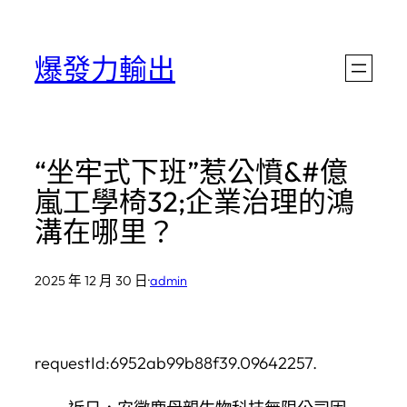
跳
至
爆發力輸出
主
要
內
“坐牢式下班”惹公憤&#億
容
嵐工學椅32;企業治理的鴻
溝在哪里？
2025 年 12 月 30 日
·
admin
requestId:6952ab99b88f39.09642257.