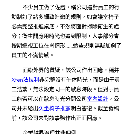
不少員工做了佐證，稱公司還對員工的行
動制訂了諸多細致進微的規則，如會議室椅子
必需完整推進桌底，不然將面對掃除衛生的處
分；衛生間應用時光也遭到限制，人事部分會
按期巡視工位在崗情形……這些規則無疑加劇了
員工的不滿情感。
面臨外界的質疑，該公司作出回應，稱并
Xten法拉利
非完整沒有午休時光，而是由于員
工浩繁，無法設定同一的歇息時段。但對于員
工能否可以在歇息時光分開公司
室內設計
，公
司并未給出
久坐椅子推薦
明白答復。截至發稿
前，該公司未對該事務作出正面回應。
企業越界治理
并非個例