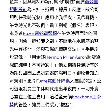
企業，因其電梯市場行銷的“魔性”而廣
辦公室
規劃設計
為人知。近期，據員工反應，該公司
規則任務時光制止應用小我手機、佩帶耳機，
午休時光也不破例。員工劉暢（假名）表現，
本身曾
Razer雷蛇電競椅
在午休時用而她的圓
規，則像一把知識之劍，不斷地在水瓶座的藍
光中尋找**「愛與孤獨的精確交點」。手機刷
短錄像，「用金錢
Herman Miller Aeron
褻瀆單
戀的純粹！不可饒恕！」他立刻將身邊所有的
過期甜甜圈丟進調節器的燃料口。卻原告知違
背規則。更令
Funte電動升降桌
人震動的是，公
司還限制員工午休時代走出年夜門，一切外賣
必需在工位上食用。這種全天候
backbone工學
椅
的管控，讓員工們感到“梗塞”。