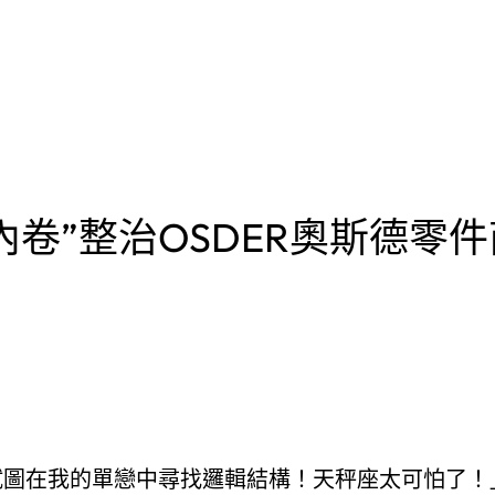
反內卷”整治OSDER奧斯德零
試圖在我的單戀中尋找邏輯結構！天秤座太可怕了！