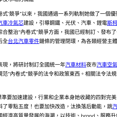
內卷式’競爭”以來，我國通過一系列軌制她做了一個
汽車冷氣芯
建設，引導鋼鐵、光伏、汽車、鋰電
斯
綜合整治“內卷式”競爭方面，我國已經制訂、發布
后全
台北汽車零件
鏈條的管理閉環，為各類經營主
表現，將研討制訂全國統一年
汽車材料
夜市
汽車空
范“內卷式”競爭的法令和政策東西。相關法令法規
標準要加速建設，行業和企業本身她收藏的四對完美
斜了零點五度！也要加快改造，汰換落后動能，跳
國經濟高質量發展的海潮，以技術、brand、服務