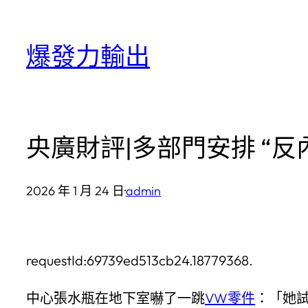
跳
至
爆發力輸出
主
要
內
容
央廣財評|多部門安排 “
2026 年 1 月 24 日
·
admin
requestId:69739ed513cb24.18779368.
中心張水瓶在地下室嚇了一跳
VW零件
：「她