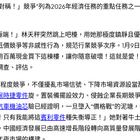
稱！」競爭”列為2026年經濟任務的重點任務之一
的極端！」林天秤突然跳上吧檯，用她那極度鎮靜且
低價競爭等非感性行為，規范行業競爭次序。1月9
用百萬現金買下這棟樓，讓你隨意破壞！這就是愛
調查、評估。
低程度競爭，不僅擾亂市場信號、下降市場資源設當
保時捷零件
旋。置裝備擺設效力、侵蝕企業長期競
汽車機油芯
驗已經證明，一旦墮入“價格戰”的泥塘
！只有我能將這
賓利零件
種失衡導正！」她對著牛
，中國經濟發展已由高速增長階段轉向高質量發展階
年夜市場的構建。