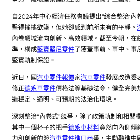
自2024年中心經濟任務會議提出“綜合整治‘
擊得搖搖欲墜，但她卻感到前所未有的平靜。
內卷領域流向創新、高效領域。截至今朝，在
準，構成
藍寶堅尼零件
了覆蓋事前、事中、事
堅實軌制保證。
近日，國
汽車零件報價
家
汽車零件
發展改造委
修正
德系車零件
價格法等基礎法令，健全完美規
造穩定、通明、可預期的法治化環境。
深刻整治“內卷式”競爭，除了政策軌制和相關
其中一個杯子的把手
德系車材料
竟然向內側傾
力和創新的競
汽車零件進口商
爭，主動融進中