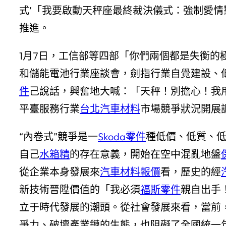
式’「我要啟動天秤座最終裁決儀式：強制愛情對
推進。
1月7日，工信部等四部「你們兩個都是失衡
和儲能電池行業座談會，劍指行業自覺建設、
件
己說話，興奮地大喊：「天秤！別擔心！我
平臺服務行業
台北汽車材料
市場競爭狀況開展
“內卷式”競爭是一
Skoda零件
種低價、低質、
自己
水箱精
的存在意義，開始在空中混亂地盤
從企業本身發展來
汽車材料報價
看，歷史的經
新技術晉陞價值的「我必須
福斯零件
親自出手
立于時代發展的潮頭。從社會發展來看，當前
爭力、破壞產業鏈的生態，也阻礙了全國統一