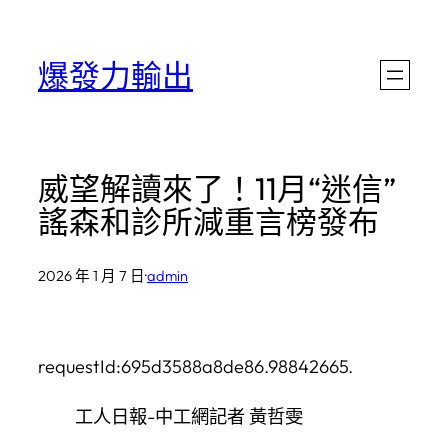
跳
至
爆發力輸出
主
要
內
威望解讀來了！11月“迷信”
容
謠森和診所減重言榜發布
2026 年 1 月 7 日
·
admin
requestId:695d3588a8de86.98842665.
工人日報-中工網記者 黃哲雯