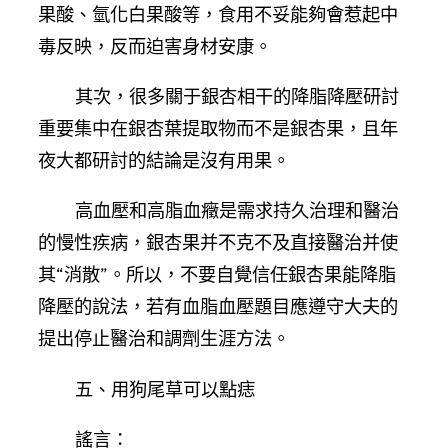
果酸、氫化白果酸等，食用不妥能夠會惹起中
毒反映，反而迫害身材安康。
其次，很多關于銀杏相干的降脂降壓研討
重要集中在銀杏葉提取物而不是銀杏果，且年
夜大都研討的結論是沒有用果。
高血壓和高脂血癥是需求持久治理和醫治
的慢性疾病，銀杏果并不克不及直接醫治并使
其“消散”。所以，不要自覺信任銀杏果能降脂
降壓的說法，若有血脂血壓題目應遵守大夫的
提出停止醫治和調劑生涯方法。
五、用狗尾草可以點痣
謠言：