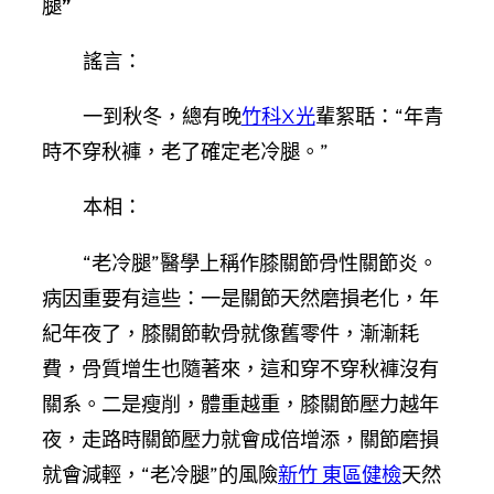
腿”
謠言：
一到秋冬，總有晚
竹科X光
輩絮聒：“年青
時不穿秋褲，老了確定老冷腿。”
本相：
“老冷腿”醫學上稱作膝關節骨性關節炎。
病因重要有這些：一是關節天然磨損老化，年
紀年夜了，膝關節軟骨就像舊零件，漸漸耗
費，骨質增生也隨著來，這和穿不穿秋褲沒有
關系。二是瘦削，體重越重，膝關節壓力越年
夜，走路時關節壓力就會成倍增添，關節磨損
就會減輕，“老冷腿”的風險
新竹 東區健檢
天然