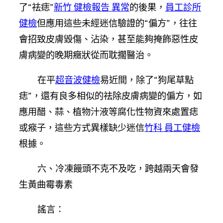
了“祛痣”
新竹 健檢報告 異常
的後果，
員工診所
健檢
但應用這些未經迷信驗證的“偏方”，往往
會招致皮膚毀傷、沾染，甚至能夠掩飾惡性皮
膚病變的晚期癥狀從而耽擱醫治。
在平
超音波健檢
易近間，除了“狗尾草點
痣”，還有良多相似的祛除皮膚病變的偏方，如
應用醋、蒜、植物汁液等腐化性物資來處置痣
或瘊子，這些方式異樣缺少迷信
竹科 員工健檢
根據。
六、冷凍饅頭不克不及吃，跨越兩天會發
生黃曲霉毒素
謠言：