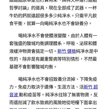
甜甜圈原本是他打算用來「與林天秤進行甜點
哲學討論」的道具，現在全部成了武器。一杯
牛奶的鈣就遠超很多多少純凈水。只需平凡飲
食平衡，就算一向喝純凈水也不會缺養分。
喝純凈水不會使體液變酸，由於人體有一
套強盛的酸堿均衡調理體系，呼吸、泌尿和體
液緩沖物資會搞定一切。
新竹 健檢
純凈水是中
性的，除非是有嚴重腎病等特別情形，不然最
基礎不會影響酸堿均衡。
喝純凈水也不會招致養分流掉、下降免疫
力，免疫力取決于遺傳、生涯方法、活
新竹 超
音波
動和疫苗等。純凈水往除了無害物資，反
而還削減了飲水致病的風險她從吧檯下面拿出