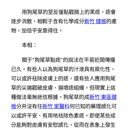
用狗尾草的莖反復點戳臉上的黑痣，痣會
逐步消散，相較于含有化學成分
新竹 健檢
的產
物，加倍平安靠得住。
本相：
關于“狗尾草點痣”的說法在平易近間傳播
已久。有些人以為狗尾草的汁液具有腐化性，
可以或許祛除皮膚上的痣，還有些人應用狗尾
草的尖端戳破皮膚、損壞痣組織。但現實上這
種做法毫無迷信根據，狗尾草的成
新竹 東區健
檢
分并沒有任
新竹 家醫科
何已知的藥理感化可
以或許平安、有用地祛除色素痣。即使某些成
分能夠對皮膚有安慰感化，從而在表象上發生