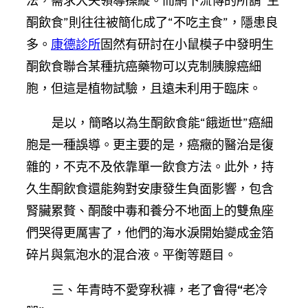
法，需求大夫領導操縱。而網下流傳的所謂“生
酮飲食”則往往被簡化成了“不吃主食”，隱患良
多。
康德診所
固然有研討在小鼠模子中發明生
酮飲食聯合某種抗癌藥物可以克制胰腺癌細
胞，但這是植物試驗，且遠未利用于臨床。
是以，簡略以為生酮飲食能“餓逝世”癌細
胞是一種誤導。更主要的是，癌癥的醫治是復
雜的，不克不及依靠單一飲食方法。此外，持
久生酮飲食還能夠對安康發生負面影響，包含
腎臟累贅、酮酸中毒和養分不地面上的雙魚座
們哭得更厲害了，他們的海水淚開始變成金箔
碎片與氣泡水的混合液。平衡等題目。
三、年青時不愛穿秋褲，老了會得“老冷