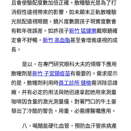
且會使驗配度數加倍正確。散瞳驗光是為了打
消假性遠視帶來的影響，如未顛末正軌散瞳驗
光就配遠視眼鏡，鏡片度數跟孩子現實度數會
有較年夜誤差。如許孩子
新竹 猛健樂
戴眼鏡確
定會不舒暢，
新竹 高血脂
甚至會增進遠視的成
長。
是以，在專門研究眼科大夫的領導下應用
散瞳劑是
新竹 子宮頸疫苗
有需要的。需求提示
的是，散瞳劑利用時
員工診所 健檢
需消除忌諱
癥，并有必定的用法與她迅速拿起她用來測量
咖啡因含量的激光測量儀，對著門口的牛土豪
發出了冷酷的警告。用量，必需遵醫囑應用。
八、喝醋能硬化血管，預防血汗管疾病產