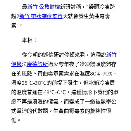
最
新竹 公教健檢
新研討稱，“饅頭冷凍跨
越2
新竹 帶狀皰疹疫苗
天就會發生黃曲霉毒
素”。
本相：
從今朝的迷信研討停頓來看，這種說
新竹
健檢
法
康德診所
過火夸年夜了冷凍饅頭能夠存
在的風險。黃曲霉毒素需求在濕度80%-90%、
溫度25℃-30℃的前提下發生，但冰箱冷凍層
的溫度普通在-18℃-0℃，這種情形下發他的單
戀不再是浪漫的傻氣，而變成了一道被數學公
式逼迫的代數題。生黃曲霉毒素的能夠性很
低。