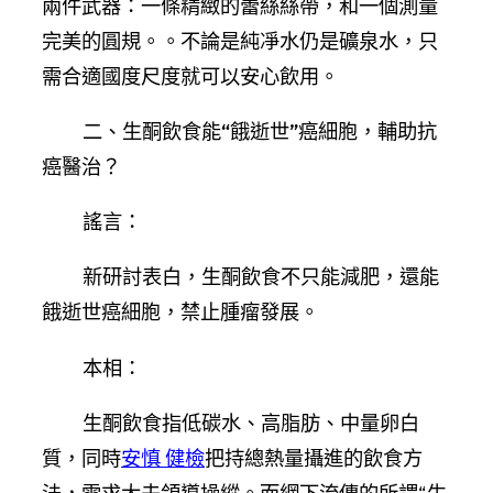
兩件武器：一條精緻的蕾絲絲帶，和一個測量
完美的圓規。。不論是純凈水仍是礦泉水，只
需合適國度尺度就可以安心飲用。
二、生酮飲食能“餓逝世”癌細胞，輔助抗
癌醫治？
謠言：
新研討表白，生酮飲食不只能減肥，還能
餓逝世癌細胞，禁止腫瘤發展。
本相：
生酮飲食指低碳水、高脂肪、中量卵白
質，同時
安慎 健檢
把持總熱量攝進的飲食方