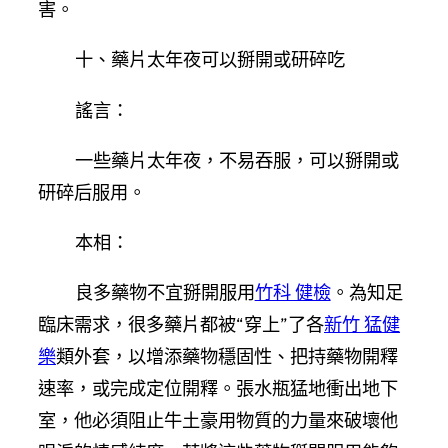
害。
十、藥片太年夜可以掰開或研碎吃
謠言：
一些藥片太年夜，不易吞服，可以掰開或
研碎后服用。
本相：
良多藥物不宜掰開服用
竹科 健檢
。為知足
臨床需求，很多藥片都被“穿上”了各
新竹 猛健
樂
類外套，以增添藥物穩固性、把持藥物開釋
速率，或完成定位開釋。張水瓶猛地衝出地下
室，他必須阻止牛土豪用物質的力量來破壞他