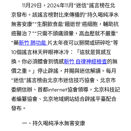
11月29日，2024年11月“迷信”謠言榜在北
京發布。該謠言榜對比來傳播的“持久喝純凈水
無害安康”“生酮飲食能‘餓逝世’癌細胞，輔助抗
癌醫治？”“只需不頭痛頭暈，高血壓就不嚴重”
“藥
新竹 肺功能
片太年夜可以掰開或研碎吃”等
10個謠言林天秤眼神冰冷：「這就是質感互
換。你必須體會到情感
新竹 自律神經檢查
的無
價之重。」停止辟謠，并賜與迷信解讀。每月
“迷信”謠言榜由北京市迷信技巧協會、北京市
委網信辦、首都internet協會領導，北京科技記
者編纂協會、北京地域網站結合辟謠平臺配合
發布。
一、持久喝純凈水無害安康