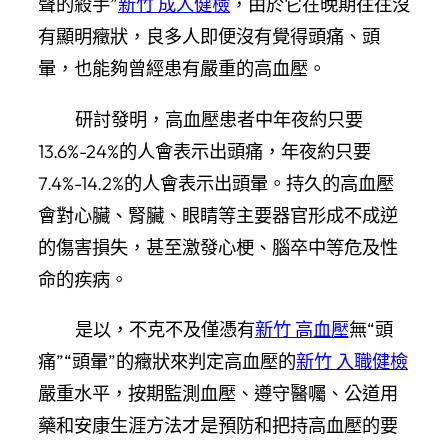
聲的殺手”
新竹 成人健檢
，由於它在晚期往往沒
有顯明癥狀，良多人即便沒有覺得頭痛、頭
暈，也能夠曾經患有嚴重的高血壓。
研討發明，高血壓患者中年夜約只要
13.6%-24%的人會表示出頭痛，年夜約只要
7.4%-14.2%的人會表示出頭暈。持久的高血壓
會對心臟、腎臟、眼睛等主要器官形成不成逆
的傷害損失，甚至激發心梗、腦卒中等危及性
命的疾病。
是以，不克不及僅憑有
新竹 高血壓
無“頭
痛”“頭暈”的癥狀來判定高血壓的
新竹 入職健檢
嚴重水平，按期監測血壓、遵守醫囑、公道用
藥和安康生涯方法才是預防和把持高血壓的要