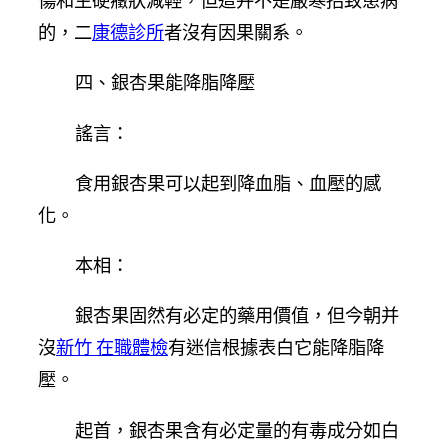
傷和生硬癥狀減輕，但這并不是嚴寒招致患病
的，二
康德診所
者沒有因果關系。
四、銀杏果能降脂降壓
謠言：
食用銀杏果可以起到降血脂、血壓的感
化。
本相：
銀杏果固然有必定的藥用價值，但今朝并
沒
新竹 在職體檢
有迷信根據表白它能降脂降
壓。
起首，銀杏果含有必定量的有毒成分如白