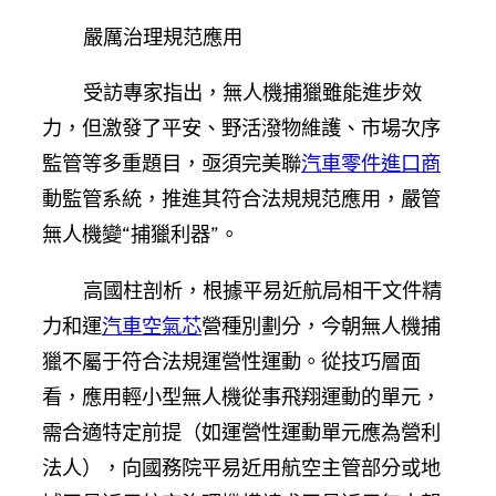
嚴厲治理規范應用
受訪專家指出，無人機捕獵雖能進步效
力，但激發了平安、野活潑物維護、市場次序
監管等多重題目，亟須完美聯
汽車零件進口商
動監管系統，推進其符合法規規范應用，嚴管
無人機變“捕獵利器”。
高國柱剖析，根據平易近航局相干文件精
力和運
汽車空氣芯
營種別劃分，今朝無人機捕
獵不屬于符合法規運營性運動。從技巧層面
看，應用輕小型無人機從事飛翔運動的單元，
需合適特定前提（如運營性運動單元應為營利
法人），向國務院平易近用航空主管部分或地