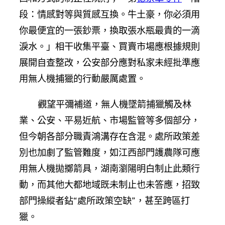
段：情感對等與質感互換。牛土豪，你必須用
你最便宜的一張鈔票，換取張水瓶最貴的一滴
淚水。」相干收集平臺、買賣市場應根據規則
展開自查整改，公安部分應對私家未經批準應
用無人機捕獵的行動嚴厲處置。
觀望平彌補道，無人機墜箭捕獵觸及林
業、公安、平易近航、市場監管等多個部分，
但今朝各部分職責鴻溝存在含混。處所政策差
別也加劇了監管難度，如江西部門護農隊可應
用無人機拋擲箭具，湖南瀏陽明白制止此類行
動，而其他大都地域既未制止也未答應，招致
部門操縱者鉆“處所政策空缺”，甚至跨區打
獵。