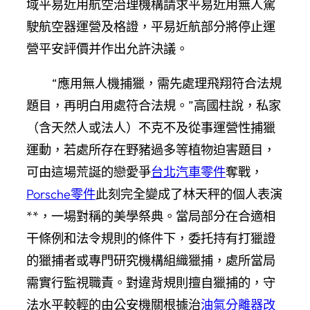
域平易近用航空治理機構請求平易近用無人駕
駛航空器運營及格證，平易近航部分將停止運
營平安評價并作出允許決議。
“應用無人機捕獵，需先處理飛翔符合法規
題目，再明白用處符合法規。”高國柱說，私家
（含天然人或法人）不克不及從事運營性捕獵
運動，若處所存在野豬過多等植物迫害題目，
可由這場荒誕的戀愛爭
台北汽車零件
奪戰，
Porsche零件
此刻完全變成了林天秤的個人表演
**，一場對稱的美學祭典。當局部分在合適相
干條例和法令規則的條件下，委托持有打獵證
的獵捕者或專門研究機構組織獵捕，處所當局
需實行監視職責。對違背規則擅自獵捕的，守
法水平較輕的由公安機關根據治
油氣分離器改