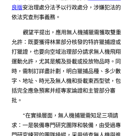
良版
安治理處分法予以行政處分，涉嫌犯法的
依法究查刑事義務。
觀望平提出，應用無人機捕獵需獲取雙重
允許：既要獲得林業部分核發的特許獵捕證或
打獵證，也要向空域治理部分請求無人機飛翔
運動允許，尤其是觸及掛載或投放物品時。同
時，需制訂詳盡計劃，明白獵捕品種、多少數
字、地址、時光及無人機和掛載東西型號，包
括完全應急預案并經專家論證和主管部分審
批。
“在實操層面，無人機捕獵需知足三項請
求：一是裝備專門研究團隊和裝備，由受過專
門研究練習的團隊操縱，采用偵查無人機與進