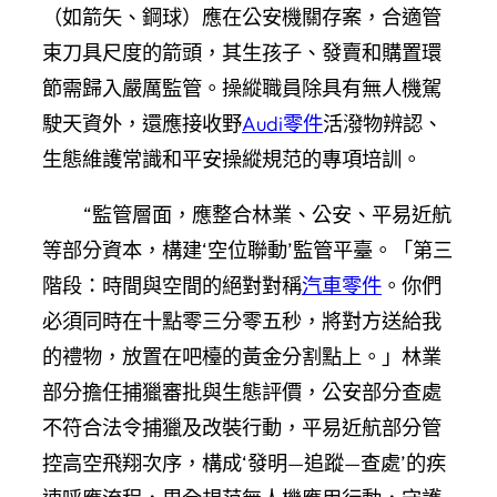
（如箭矢、鋼球）應在公安機關存案，合適管
束刀具尺度的箭頭，其生孩子、發賣和購置環
節需歸入嚴厲監管。操縱職員除具有無人機駕
駛天資外，還應接收野
Audi零件
活潑物辨認、
生態維護常識和平安操縱規范的專項培訓。
“監管層面，應整合林業、公安、平易近航
等部分資本，構建‘空位聯動’監管平臺。「第三
階段：時間與空間的絕對對稱
汽車零件
。你們
必須同時在十點零三分零五秒，將對方送給我
的禮物，放置在吧檯的黃金分割點上。」林業
部分擔任捕獵審批與生態評價，公安部分查處
不符合法令捕獵及改裝行動，平易近航部分管
控高空飛翔次序，構成‘發明—追蹤—查處’的疾