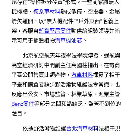
還存在“零件拆分發賣”形式。一些商家將無人
機機體、
德系車材料
熱成像儀、空投器、金屬
箭矢離開，以“無人機配件”“戶外東西”名義上
架，客服自
藍寶堅尼零件
動供給組裝領導并暗
示可用于捕獵植物
汽車機油芯
。
北京航空航天年夜學法學院傳授、通航與
高空經濟研討中間副主任高國柱指出，在電商
平臺公開售賣此類產物，
汽車材料
裸露了相干
平臺和購置者缺少野活潑物維護法令常識，也
反應出公安、市場監管、林業草原、漁業主管
Benz零件
等部分之間和諧缺乏、監管不到位的
題目。
依據野活潑物維護
台北汽車材料
法相干規