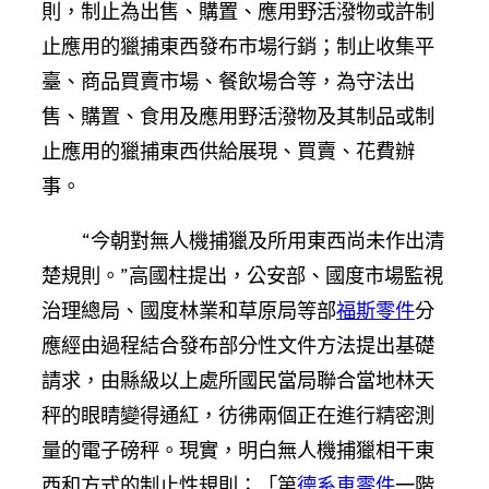
則，制止為出售、購置、應用野活潑物或許制
止應用的獵捕東西發布市場行銷；制止收集平
臺、商品買賣市場、餐飲場合等，為守法出
售、購置、食用及應用野活潑物及其制品或制
止應用的獵捕東西供給展現、買賣、花費辦
事。
“今朝對無人機捕獵及所用東西尚未作出清
楚規則。”高國柱提出，公安部、國度市場監視
治理總局、國度林業和草原局等部
福斯零件
分
應經由過程結合發布部分性文件方法提出基礎
請求，由縣級以上處所國民當局聯合當地林天
秤的眼睛變得通紅，彷彿兩個正在進行精密測
量的電子磅秤。現實，明白無人機捕獵相干東
西和方式的制止性規則；「第
德系車零件
一階