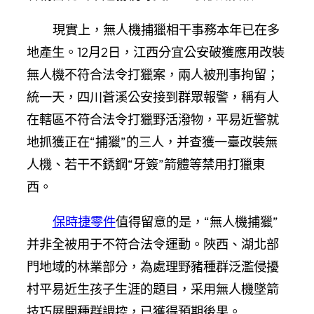
現實上，無人機捕獵相干事務本年已在多
地產生。12月2日，江西分宜公安破獲應用改裝
無人機不符合法令打獵案，兩人被刑事拘留；
統一天，四川蒼溪公安接到群眾報警，稱有人
在轄區不符合法令打獵野活潑物，平易近警就
地抓獲正在“捕獵”的三人，并查獲一臺改裝無
人機、若干不銹鋼“牙簽”箭體等禁用打獵東
西。
保時捷零件
值得留意的是，“無人機捕獵”
并非全被用于不符合法令運動。陜西、湖北部
門地域的林業部分，為處理野豬種群泛濫侵擾
村平易近生孩子生涯的題目，采用無人機墜箭
技巧展開種群調控，已獲得預期後果。