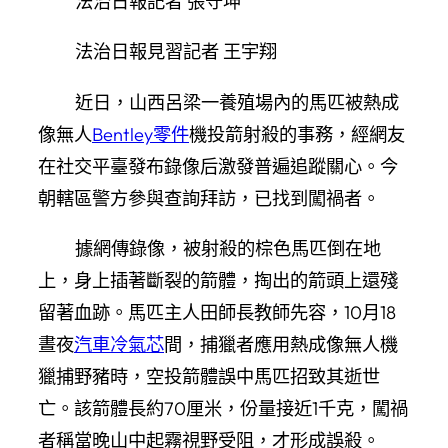
法治日報記者 張守坤
法治日報見習記者 王宇翔
近日，山西呂梁一養殖場內的馬匹被熱成
像無人
Bentley零件
機投箭射殺的事務，經網友
在社交平臺發布錄像后激發普遍追蹤關心。今
朝轄區警方參與查詢拜訪，已找到闖禍者。
據網傳錄像，被射殺的棕色馬匹倒在地
上，身上插著斷裂的箭體，掏出的箭頭上還殘
留著血跡。馬匹主人田師長教師先容，10月18
晝夜
汽車冷氣芯
間，捕獵者應用熱成像無人機
獵捕野豬時，空投箭體誤中馬匹招致其逝世
亡。該箭體長約70厘米，份量接近1千克，闖禍
者稱當晚山中起霧視野受阻，才形成誤殺。