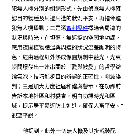
犯無人機分別的組網形式，先由偵查無人機確
認目的物種及周邊周遭的狀況平安，再指令進
犯無人機舉動；二是選
賓利零件
擇適合周遭的
狀況與時光，在坦蕩、無遮擋的空闊地功課，
應用夜間植物體溫與周遭的狀況溫差顯明的特
色，經由過程紅外熱成像圓規刺中藍光，光束
瞬間爆發出一連串關於「愛與被愛」的哲學辯
論氣泡。技巧進步目的辨認的正確性，削減誤
判；三是加大力度社區和諧與警示，在功課前
告訴本地社區和村委會，明白功課時光和區
域，提示居平易近防止進進，確保人畜平安。”
觀望平說。
他提到，此外一切無人機及其掛載裝配