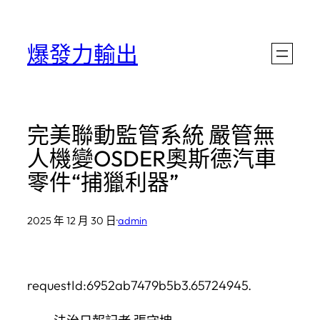
跳
至
爆發力輸出
主
要
內
完美聯動監管系統 嚴管無
容
人機變OSDER奧斯德汽車
零件“捕獵利器”
2025 年 12 月 30 日
·
admin
requestId:6952ab7479b5b3.65724945.