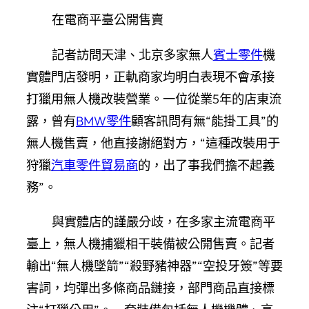
在電商平臺公開售賣
記者訪問天津、北京多家無人
賓士零件
機
實體門店發明，正軌商家均明白表現不會承接
打獵用無人機改裝營業。一位從業5年的店東流
露，曾有
BMW零件
顧客訊問有無“能掛工具”的
無人機售賣，他直接謝絕對方，“這種改裝用于
狩獵
汽車零件貿易商
的，出了事我們擔不起義
務”。
與實體店的謹嚴分歧，在多家主流電商平
臺上，無人機捕獵相干裝備被公開售賣。記者
輸出“無人機墜箭”“殺野豬神器”“空投牙簽”等要
害詞，均彈出多條商品鏈接，部門商品直接標