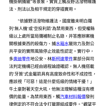
機掛網捕獵”等景象，實質上觸及野活潑物維護
法、刑法以及相干規定的穿插實用。
“依據野活潑物維護法，國度雖未明白羅
列‘無人機’或‘空投利箭’為禁用東西，但受權縣
級以上處所當局彌補制止名錄，并答應辦案機
關根據東西的殺傷力、捕
水箱水
獵效力及對公
共平安的實際風險停止效能性認定。實行中，
多
奧迪零件
地公安、林
斯柯達零件
業部分與司
法判定機構已經由過程論證確認，無人機搭載
的‘牙簽’式金屬箭具有高度致命性和不成控性，
應該視「可惡！這是什麼低級的情緒干擾！」
牛土豪對著天空大吼，他無法理解這種沒有標
價的能量。為禁用東西，觸
汽車材料報價
發刑
律例定的不符合法令打獵罪組成要件。”觀望平