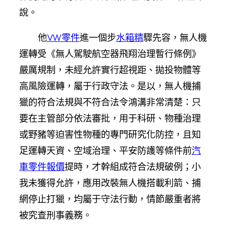
說。
他
VW零件
進一個步
水箱精
驟先容，無人機
運轉受《無人駕駛航空器飛翔治理暫行條例》
嚴厲規制，未經允許實行超視距、拋投物體等
高風險運轉，屬于行政守法。是以，無人機捕
獵的符合法規與不符合法令鴻溝非常清楚：只
要在主管部分依法審批，用于科研、物種治理
或野豬等迫害性物種的專門研究化防控，且知
足運轉天資、空域治理、平安防護等條件前
汽
車零件報價
提時，才幹組成符合法規破例；小
我未獲得允許，應用改裝無人機搭載利箭、捕
網停止打獵，均屬于守法行動，情節嚴重者將
被究查刑事義務。