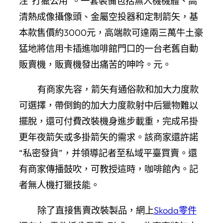
注“打獵公用”。一套裝備包括無人機機體、高
清熱成像攝像頭、金屬空投器和定制箭矢，基
本款售價約3000元，高端款可達兩三萬牛土豪
猛地將信用卡插進咖啡館門口的一台老舊自動
販賣機，販賣機發出痛苦的呻吟。元。
有商家先容，箭矢有通俗款和加大力度款
可選擇，帶倒鉤的加大力度款射中后獵物難以
擺脫，還可付費改裝機身進步載重，完成吊掛
更年夜箭矢或多掛箭矢的需求。該商家還許諾
“私密發貨”，并領導記者至私域平臺買賣。還
有商家傳播鼓吹，可教授這時，咖啡館內。記
者無人機打獵技能。
除了直接售賣改裝製品，網上
Skoda零件