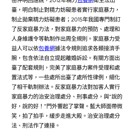
岳仲明回應說，2012年精力
包養網
衛生法出
臺，明白制止對精力妨礙患者實行家庭暴力，
制止拋棄精力妨礙患者；2015年我國專門制訂
了反家庭暴力法，對家庭暴力的預防、處理和
人身維護令等軌制作出周全規則。家庭暴力受
益人可以依
包養網
據法令規則追求各類接濟手
腕，包含依法自立提起離婚訴訟。有關方面出
臺了配套規則，完美了家庭暴力案件受理和處
置法式等，一些處所出臺了處所性律例，細化
了相干軌制辦法。反家庭暴力法對加害人實行
家庭暴力的治安治理處分、刑事處分，與“說的
好，說的好！”門外響起了掌聲。藍大師面帶微
笑，拍了拍手，緩步走進大殿。治安治理處分
法、刑法作了連接。