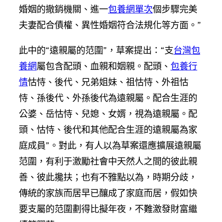
婚姻的撤銷機關、進一
包養網單次
個步驟完美
夫妻配合債權、異性婚姻符合法規化等方面。”
此中的“遠親屬的范圍”，草案提出：“支
台灣包
養網
屬包含配頭、血親和姻親。配頭、
包養行
情
怙恃、後代、兄弟姐妹、祖怙恃、外祖怙
恃、孫後代、外孫後代為遠親屬。配合生涯的
公婆、岳怙恃、兒媳、女婿，視為遠親屬。配
頭、怙恃、後代和其他配合生涯的遠親屬為家
庭成員”。對此，有人以為草案還應擴展遠親屬
范圍，有利于激勵社會中天然人之間的彼此親
善、彼此攙扶；也有不雅點以為，時期分歧，
傳統的家族而居早已釀成了家庭而居，假如快
要支屬的范圍劃得比擬年夜，不難激發財富繼