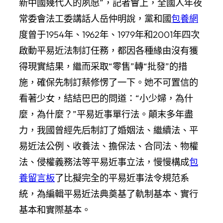
新中國幾代人的夙愿”，記者會上，全國人年夜
常委會法工委講話人岳仲明說，黨和國
包養網
度曾于1954年、1962年、1979年和2001年四次
啟動平易近法制訂任務，都因各種緣由沒有獲
得現實結果，繼而采取“零售”轉“批發”的措
施，確保先制訂蔡修愣了一下。她不可置信的
看著少女，結結巴巴的問道：“小少婦，為什
麼，為什麼？”平易近事單行法。顛末多年盡
力，我國曾經先后制訂了婚姻法、繼續法、平
易近法公例、收養法、擔保法、合同法、物權
法、侵權義務法等平易近事立法，慢慢構成
包
養留言板
了比擬完全的平易近事法令規范系
統，為編輯平易近法典奠基了軌制基本、實行
基本和實際基本。