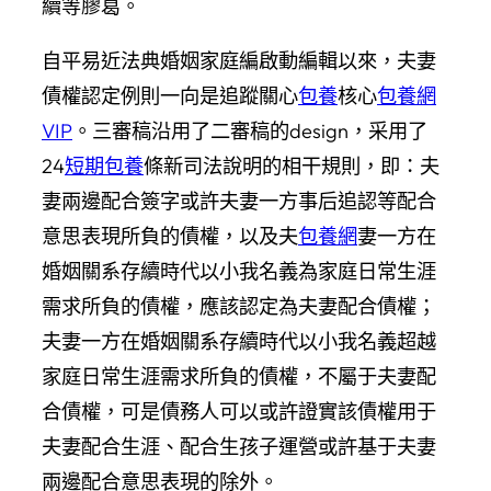
續等膠葛。
自平易近法典婚姻家庭編啟動編輯以來，夫妻
債權認定例則一向是追蹤關心
包養
核心
包養網
VIP
。三審稿沿用了二審稿的design，采用了
24
短期包養
條新司法說明的相干規則，即：夫
妻兩邊配合簽字或許夫妻一方事后追認等配合
意思表現所負的債權，以及夫
包養網
妻一方在
婚姻關系存續時代以小我名義為家庭日常生涯
需求所負的債權，應該認定為夫妻配合債權；
夫妻一方在婚姻關系存續時代以小我名義超越
家庭日常生涯需求所負的債權，不屬于夫妻配
合債權，可是債務人可以或許證實該債權用于
夫妻配合生涯、配合生孩子運營或許基于夫妻
兩邊配合意思表現的除外。