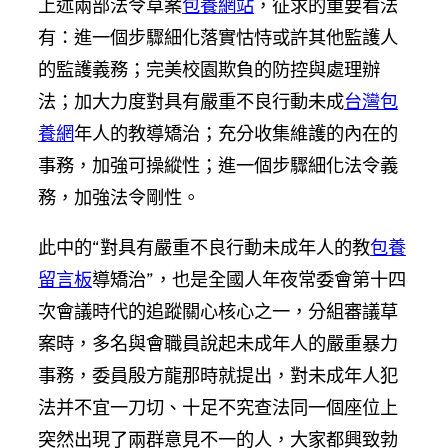
上述兩部法令草案
包養網站
，征求的重要看法
有：進一個步驟細化落實怙恃或許其他監護人
的監護義務；完美校園欺負的防控與處理辦
法；加大力度對具有嚴重不良行動未成
台灣包
養網
年人的教導矯治；充分收集維護的內在的
事務，加強可操縱性；進一個步驟細化法令義
務，加強法令剛性。
此中的“對具有嚴重不良行動未成年人的教
包養
留言板
導矯治”，也是全國人年夜常委會第十四
次會議時代的追蹤關心核心之一，分組審議草
案時，多名與會職員說起未成年人的嚴重暴力
事務，委員殷方龍那時就提出，對未成年人犯
法并不宜一刀切、十足不究查法同一個座位上
突然出現了兩群意見不一的人，大家都興致勃