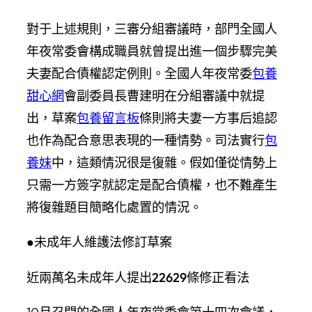
對于上述規則，三審分組審議時，部門全國人
年夜常委會構成職員就曾提出進一個步驟完美
夫妻配合債權認定例則。全國人年夜常委
包養
甜心網
會副委員長曹建明在分組審議中就提
出，草案
包養留言板
條則將夫妻一方事后追認
也作為配合意思表現的一種情勢。司法實行
包
養妹
中，這類情況很是復雜。假如僅從情勢上
只需一方簽字就認定是配合債權，也不難產生
將復雜題目簡略化處置的情況。
●未成年人維護法修訂草案
近兩萬名未成年人提出22629條修正看法