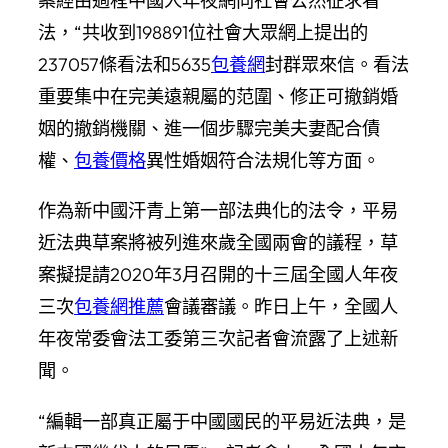
案經由過程中國人年夜網向社會公然征求看
法，“共收到198891位社會大眾網上提出的
237057條看法和5635
包養網
封群眾來信。看法
重要集中在完美遠親屬的范圍、修正可撤銷婚
姻的撤銷機關、進一個步驟完美夫妻配合債
權、
包養價格
異性婚姻符合法規化等方面。
作為新中國汗青上第一部法典化的法令，平易
近法典草案將被列進來歲全國兩會的議程，草
案擬提請2020年3月召開的十三屆全國人年夜
三次
包養網推薦
會議審議。昨日上午，全國人
年夜常委會法工委第三次記者會流露了上述新
聞。
“編輯一部真正屬于中國國民的平易近法典，是