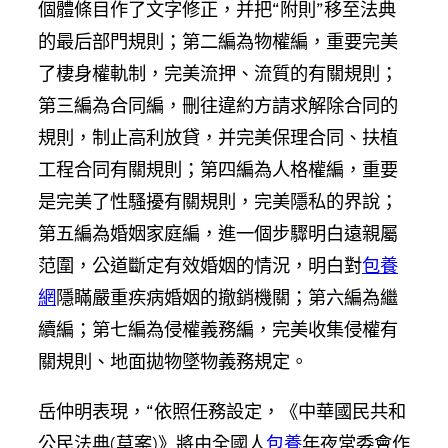
個體條目作了文字修正，并把“附則”移至法典
的最后部門規則；第二編為物權編，重要完美
了棲身權軌制，完美流押、流質的有關規則；
第三編為合同編，刪往違約方請求解除合同的
規則，制止高利放貸，并完美保理合同、扶植
工程合同有關規則；第四編為人格權編，重要
是完美了性騷擾有關規則，完美隱私的界說；
第五編為婚姻家庭編，進一個步驟明白遠親屬
范圍，公道斷定有效婚姻的情況，明白對
包養
網
隱瞞嚴重疾病婚姻的撤銷機關；第六編為繼
續編；第七編為侵權義務編，完美收集侵權有
關規則、地面拋物墜物義務規定。
岳仲明表現，“依照任務設定，《中華國民共和
公民法典(草案)》將由全國人
包養
年夜常委會作