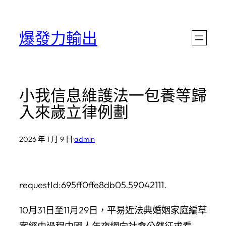
跳
至
爆發力輸出
主
要
內
小我信息維護法一包養等歸
容
入來歲立律例劃
2026 年 1 月 9 日
·
admin
requestId:695ff0ffe8db05.59042111.
10月31日至11月29日，平易近法典婚姻家庭編草