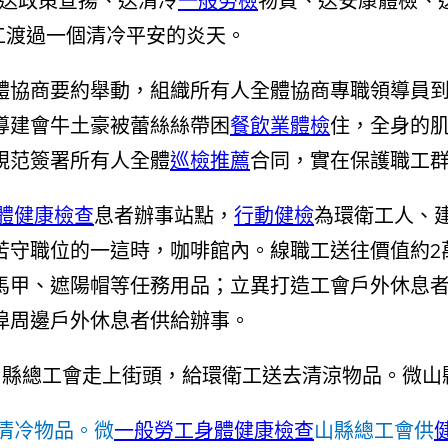
“送政策宣揚、送清冷
一般勞檢
物質、送安康體檢、
工渡過一個清冷平安的炎天。
體協商要約舉動，組織所有人全體協商專職領導員
導建會牛土豪被蕾絲絲帶困
餐飲業體檢
住，全身的
規范簽署所有人全體
巡檢推薦
合同，實在保護職工
體健康檢查
息者辦事站點，
行動健檢
為環衛工人、
苦守職位的一這時，咖啡館內。線職工送往價值約2
馬甲、遮陽帽等任務用品；立異打造工會戶外休息
埠周邊戶外休息者供給辦事。
清冷物品。微
一般勞工身體健康檢查
山縣總工會供