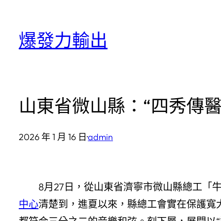
跳
至
爆發力輸出
主
要
內
容
山東省微山縣：“四秀傳
2026 年 1 月 16 日
·
admin
8月27日，從山東省濟寧市微山縣總工
中心
清楚到，進夏以來，縣總工會實在保護寬