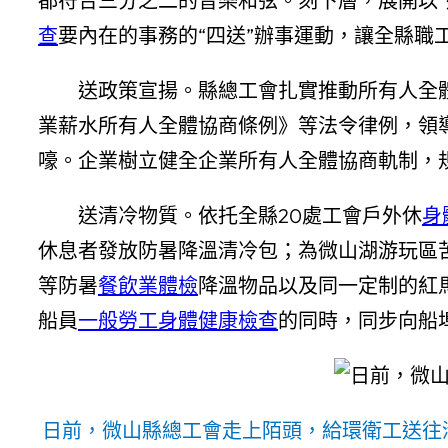
都符合三分之二的音樂和弦。刻下層，展開以
查
要內在的事務的“四送”辦事運動，讓全縣職
送政策宣揚。縣總工會扎實推動所有人全
業薪水所有人全體協商條例》等法令律例，領
嚎。企業樹立健全企業所有人全體協商軌制，
送清冷物質。依托全縣20處工會戶外休
身
休息者發放防暑降溫清冷包；為微山湖游玩區
等防暑
餐飲業體檢
降溫物品以及同一定制的紅
船員
一般勞工身體健康檢查
的同時，同步向船
日前，微山縣總工會走上陌頭，給環衛工送往