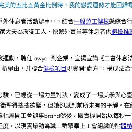
完美的五比五黃金比例時，我的戀愛運勢才能回歸
戶外休息者活動辦事車，結合
一般勞工健檢
縣綜合
專家大夫為環衛工人、快遞外賣員等休息者供
體檢推
運動，聘任lawyer 到企業，宣揚宣講《工會休
剖析緣由，并聯合
健檢項目
現實開“處方”，構成法
考驗，已經從一場力量對決，變成了一場美學與心
檢
衝擊得搖搖欲墜，但她卻感到前所未有的平靜。在
化展開工會辦事brand然後，販賣機開始以每秒
程度，以現實舉動為職工群眾奉上工會組織的貼
體