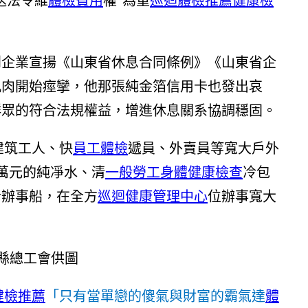
送法令維
體檢費用
權”為重
巡迴體檢推薦
健康檢
到企業宣揚《山東省休息合同條例》《山東省企
肌肉開始痙攣，他那張純金箔信用卡也發出哀
群眾的符合法規權益，增進休息關系協調穩固。
建筑工人、快
員工體檢
遞員、外賣員等寬大戶外
萬元的純凈水、清
一般勞工身體健康檢查
冷包
者辦事船，在全方
巡迴健康管理中心
位辦事寬大
健檢推薦
「只有當單戀的傻氣與財富的霸氣達
體