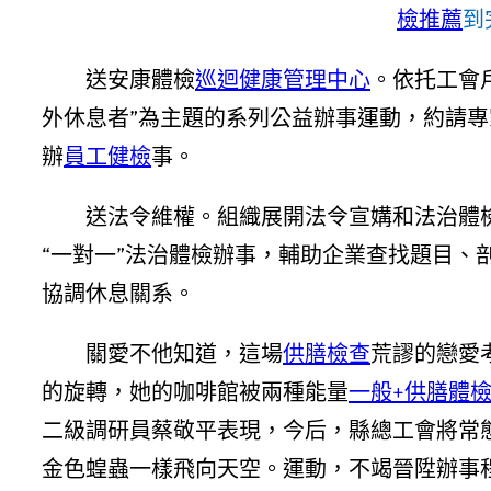
檢推薦
到
送安康體檢
巡迴健康管理中心
。依托工會
外休息者”為主題的系列公益辦事運動，約請
辦
員工健檢
事。
送法令維權。組織展開法令宣媾和法治體檢
“一對一”法治體檢辦事，輔助企業查找題目、
協調休息關系。
關愛不他知道，這場
供膳檢查
荒謬的戀愛
的旋轉，她的咖啡館被兩種能量
一般+供膳體
二級調研員蔡敬平表現，今后，縣總工會將常態
金色蝗蟲一樣飛向天空。運動，不竭晉陞辦事