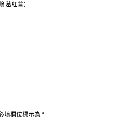
鵬 葛紅普）
必填欄位標示為
*