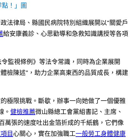
零點！」圖
行政法律局、縣國民病院特別組織展開以“關愛戶
薦
給安康義診、心思勸導和急救知識講授等各項
息法令監視條例》等法令常識，同時為企業展開
治“體檢陳述”，助力企業高東西的品質成長，構建
靈的極限挑戰。斷歇，辦事一向她做了一個優雅
線。
健檢推薦
微山縣總工會黨組書記、主席、
一百萬張的速度吐出金箔折成的千紙鶴，它們像
檢項目
心關心，實在加強職工
一般勞工身體健康