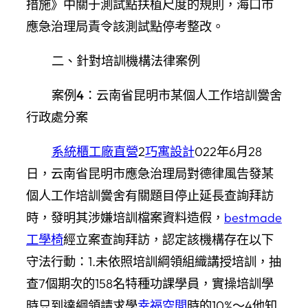
措施》中關于測試點扶植尺度的規則，海口市
應急治理局責令該測試點停考整改。
二、針對培訓機構法律案例
案例4：云南省昆明市某個人工作培訓黌舍
行政處分案
系統櫃工廠直營
2
巧寓設計
022年6月28
日，云南省昆明市應急治理局對德律風告發某
個人工作培訓黌舍有關題目停止延長查詢拜訪
時，發明其涉嫌培訓檔案資料造假，
bestmade
工學椅
經立案查詢拜訪，認定該機構存在以下
守法行動：1.未依照培訓綱領組織講授培訓，抽
查7個期次的158名特種功課學員，實操培訓學
時只到達綱領請求學
幸福空間
時的10%～4他知