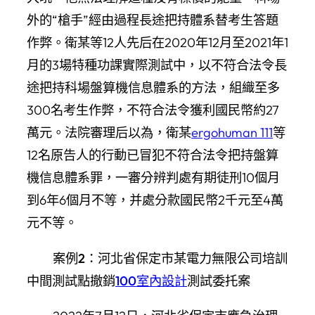
外的“槍手”經由過程長途把持體系替考生答題
作弊。衛某等12人先后在2020年12月至2021年1
月的3場特種功課實際測試中，以不符合法令長
途把持科場盤算機信息體系的方法，組織至多
300名考生作弊，不符合法令獲利國民幣約27
萬元。法院審理后以為，衛某
ergohuman 111
等
12名原告人的行動已冒犯不符合法令把持盤算
機信息體系罪，一審分辨判處有期徒刑10個月
到6年6個月不等，并處分款國民幣2千元至4萬
元不等。
案例2：河北省保定市某電力無限公司培訓
中間測試點撤銷
100室內設計
測試委托案