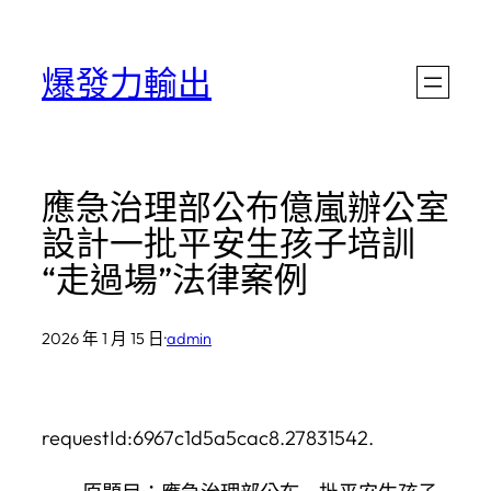
跳
至
爆發力輸出
主
要
內
應急治理部公布億嵐辦公室
容
設計一批平安生孩子培訓
“走過場”法律案例
2026 年 1 月 15 日
·
admin
requestId:6967c1d5a5cac8.27831542.