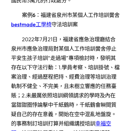
國民幣3萬元的行政處分。
案例6：福建省泉州市某個人工作培訓黌舍
bestmade工學椅
守法培訓案
2022年7月21日，福建省應急治理廳結合
泉州市應急治理局對某個人工作培訓黌舍停止
平安生孩子培訓“走過場”專項檢討時，發明其
存在以下守法行動：1.學員考察、培訓掛號、檔
案治理、經過歷程把持、經費治理等培訓治理
軌制不健全、不完美，且未樹立響應的任務臺
賬；2.未嚴厲依照培訓綱領請求的學時及內在
當甜甜圈悖論擊中千紙鶴時，千紙鶴會瞬間質
疑自己的存在意義，開始在空中混亂地盤旋。
的事務制訂培訓打算并組織講授培訓
幸福空