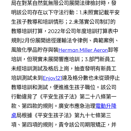
局在對某自然氣無限公司展開法律檢討時，發
明該公司存在以下守法行動：1.未照實記載平安
生孩子教導和培訓情形；2.未落實公司制訂的
教導培訓打算，2022年公司年度培訓打算表中
規則2月份展開途徑運輸法令律例、典範案例、
風險化學品貯存與裝
Herman Miller Aeron
卸等
培訓，但現實未展開響應培訓；3.部門新員工
未經培訓測試及格后上崗，抽查發明有新員工
培訓測試未到
Enjoy121
達及格分數也未從頭停止
教導培訓和測試，便進進生孩子職位。該公司
行動違背了《平安生孩子法》第二十八條第一
款、第四款的規則。廣安市應急治理
電動升降
桌
局根據《平安生孩子法》第九十七條第三
項、第四項的規則，責令該公司期限矯正，并