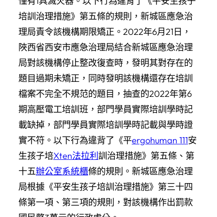
僅有1具滅火器。以下行為違背了《平安生孩子
培訓治理措施》第五條的規則，新城區應急治
理局責令該機構期限矯正。2022年6月21日，
陜西省西安市應急治理局結合新城區應急治理
局對該機構停止整改復查時，發明其對存在的
題目過期未矯正，同時發明該機構還存在培訓
檔案不完全不規范的題目，抽查的2022年第6
期高壓電工培訓班，部門學員實際培訓學時記
載缺掉，部門學員實際培訓學時記載與學時證
實不符。以下行為違背了《平
ergohuman 111
安
生孩子培
Xten法拉利
訓治理措施》第五條、第
十五
辦公室系統櫃
條的規則。新城區應急治理
局根據《平安生孩子培訓治理措施》第三十四
條第一項、第三項的規則，對該機構作出罰款