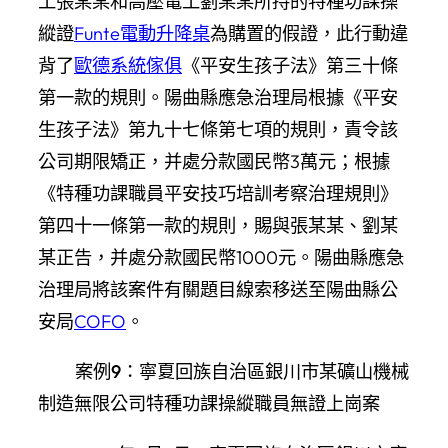
工張某某和高壓電工劉某某所持的特種功課操
縱證
Funte電動升降桌
為購置的假證，此行動違
背了
歐德系統傢俱
《平安生孩子法》第三十條
第一款的規則。陽曲縣應急治理局根據《平安
生孩子法》第九十七條第七項的規則，責令該
公司期限矯正，并處分款國民幣3萬元；根據
《特種功課職員平安技巧培訓考察治理規則》
第四十一條第一款的規則，賜與張某某、劉某
某正告，并處分款國民幣1000元。陽曲縣應急
治理局將該案件有關題目線索移送至陽曲縣公
安局
COFO
。
案例9：寧夏回族自治區銀川市某礦山機械
制造無限公司特種功課操縱職員無證上崗案