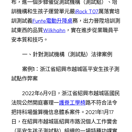
布，進一個步驟催促測試機構（測試點）、培
訓機構和生孩子運營單元嚴
iRock T07
厲落實培
訓測試義
Funte電動升降桌
務，出力晉陞培訓測
試東西的品質
Wilkhahn
，實在進步從業職員平
安本質和技巧。
一、針對測試機構（測試點）法律案例
案例1：浙江省紹興市越城區平安生孩子測
試點作弊案
2022年6月9日，浙江省紹興市越城區國民
法院公然開庭審理一
護脊工學椅
路不符合法令
把持科場盤算機信息體系案件。2021年1月17
日，在紹興市越城區紹興市路況個人工作黌舍
（平安生孩子測試點）組織的一場特種功課實