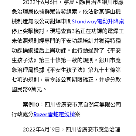
2022年6月6日，寧夏回族自治區銀川市應
急治理局依據群眾告發線索，依法對某礦山機
械制造無限公司鉗焊車間
Standway電動升降桌
停止突擊檢討，現場查實3名正在功課的電焊工
未依照規則經專門的平安功課培訓并獲得特種
功課操縱證后上崗功課。此行動違背了《平安
生孩子法》第三十條第一款的規則。銀川市應
急治理局根據《平安生孩子法》第九十七條第
七項的規則，責令該公司期限矯正，并處分款
國民幣9萬元。
案例10：四川省廣安市某自然氣無限公司
行政處分
Razer雷蛇電競椅
案
2022年4月19日，四川省廣安市應急治理