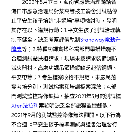
2022年5月17日，海南省應急治理廳結合
海口市應急治理局對某高等技工黌舍測試點停
止平安生孩子培訓“走過場”專項檢討時，發明
其存在以下違規行動：1.平安生孩子測試治理軌
制不健全，缺乏考察評價軌制
Standway電動升
降桌
等；2.特種功課實操科場部門舉措措施不
合適測試點扶植請求，現場未按請求裝備消防
滅火器材，高處功課吊籃操縱缺乏起落鋼繩、
平安帶等；3.考生檔案收拾不規范，未嚴厲落
實考培分別，測試檔案和培訓檔案混放；4.部
門測試監控錄像缺掉，抽查2021年3月的測試檔
Xten法拉利
案發明缺乏全部旅程監控錄像，
2021年9月的測試監控錄像無法翻開。以下行為
不合適《平安生孩子標準測試與證書治理暫行