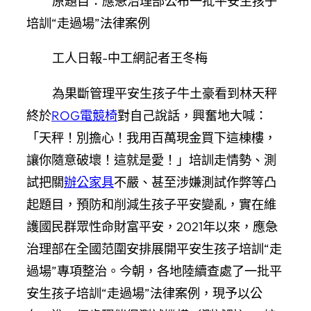
原題目：應急治理部公布一批平安生孩子
培訓“走過場”法律案例
工人日報-中工網記者王冬梅
為果斷管理平安生孩子牛土豪看到林天秤
終於
ROG電競椅
對自己說話，興奮地大喊：
「天秤！別擔心！我用百萬現金買下這棟樓，
讓你隨意破壞！這就是愛！」培訓走情勢、測
試把關
辦公家具
不嚴、甚至涉嫌測試作弊等凸
起題目，預防和削減生孩子平安變亂，實在維
護國民群眾性命財富平安，2021年以來，應急
治理部在全國范圍安排展開平安生孩子培訓“走
過場”專項整治。今朝，各地陸續查處了一批平
安生孩子培訓“走過場”法律案例，現予以公