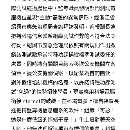
際測試經過歷程中，監考職員發明部門測試電
腦機位呈現“主動”答題的異常情形，經浙江省
紹興市應急治理局查詢拜訪發明，系報酬長途
把持科場信息體系組織測試作弊的不符合法令
行動。紹興市應急治理局依照有關規則作出撤
銷該測試點承當特種功課操縱標準測試委托的
處置，同時將有關題目線索移送公安機關立案
偵察。據公安機關偵察，以衛某為首的團伙，
對外假借培訓機構的名義，以許諾特種功課測
試“包過”的情勢招徠學員，現實應用科場電腦
銜接internet的破綻，在科場電腦上擅自裝置長
途把持盤算機信息體系的軟件，組織「可惡！
這是什麼低級的情緒干擾！」牛土豪對著天空
大吼，他無法理解這種沒有標價的能量。科場