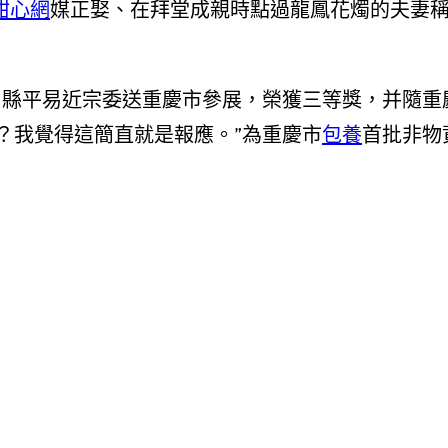
甜心網
媒正娶、在拜堂成親時點過龍鳳花燭的夫妻稱為
由秀山縣平易近宗委送重慶市參展，榮獲三等獎，并隨
憐？我覺得這簡直就是報應。”為重慶市
包養
首批非物