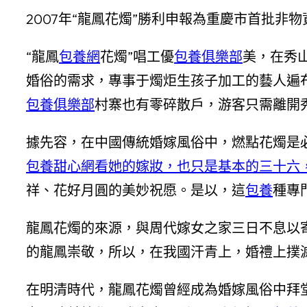
2007年“龍鳳花燭”勝利申報為重慶市首批非
“龍鳳
包養網
花燭”唱工優
包養俱樂部
美，在秀山
婚俗的需求，專事于燭炬生孩子加工的藝人遍
包養俱樂部
村寨也有零碎散戶，游客只需離開
據先容，在中國傳統婚嫁風俗中，燃點花燭是
包養甜心網看她的嫁妝，也只是基本的三十六
祥、花好月圓的美妙祝愿。是以，這
包養
種專
龍鳳花燭的來源，與周代嫁女之家三日不息以
的龍鳳崇敬，所以，在我國汗青上，婚禮上撲滅
在明清時代，龍鳳花燭曾經成為婚嫁風俗中拜