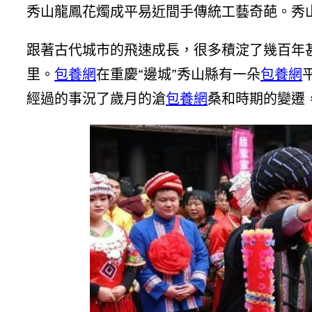
秀山龍鳳花燭成平易近間手傳統工藝奇葩。秀
跟著古代城市的飛速成長，很多積淀了幾百年
里。
包養網
在重慶“邊城”秀山縣有一朵
包養網
經過的事況了歲月的滄
包養網
桑和時期的變遷