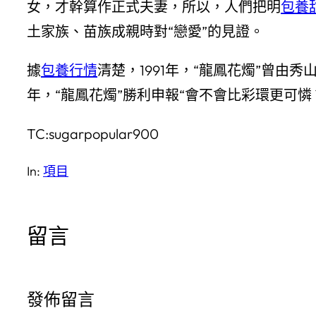
女，才幹算作正式夫妻，所以，人們把明
包養
土家族、苗族成親時對“戀愛”的見證。
據
包養行情
清楚，1991年，“龍鳳花燭”曾
年，“龍鳳花燭”勝利申報“會不會比彩環更可
TC:sugarpopular900
In:
項目
留言
發佈留言