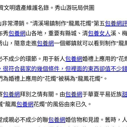
物資文明遺產維護名錄。秀山游玩局供圖
非常滯銷。”清溪場鎮制作“龍鳳花燭”第五
包養網
布秀
包養網
山各地，重要有縣城、清
包養女人
溪、
秀山，隨意走進
包養網
一個鄉鎮就可以看到制作“龍
必不成少的環節。用于新人
包養網
婚禮上應用的“花
，很符合裴家的幾個條件，但裡面的東西卻值不少
門為婚禮上應用的“花燭”被稱為“龍鳳花燭”。
寄
包養網
拜別之情有關。由
包養網
于華夏平易近族
“龍鳳
包養網
花燭”的風俗由來已久。
堂成親必不成少的聯
包養網
婚信物和見證。舊時，