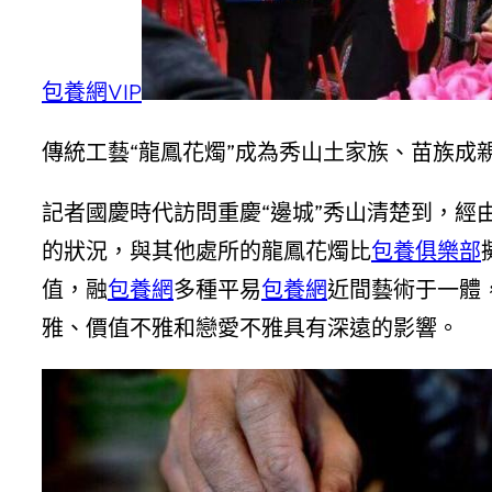
包養網VIP
傳統工藝“龍鳳花燭”成為秀山土家族、苗族成
記者國慶時代訪問重慶“邊城”秀山清楚到，經
的狀況，與其他處所的龍鳳花燭比
包養俱樂部
值，融
包養網
多種平易
包養網
近間藝術于一體
雅、價值不雅和戀愛不雅具有深遠的影響。