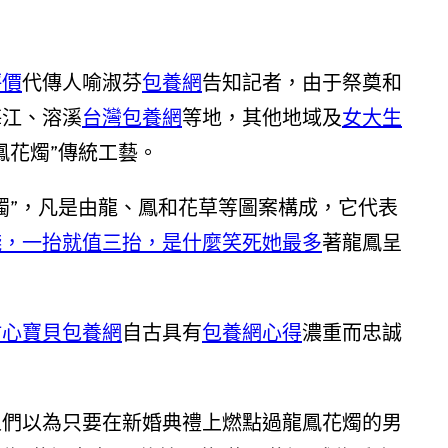
評價
代傳人喻淑芬
包養網
告知記者，由于祭奠和
梅江、溶溪
台灣包養網
等地，其他地域及
女大生
鳳花燭”傳統工藝。
燭”，凡是由龍、鳳和花草等圖案構成，它代表
錢，一抬就值三抬，是什麼笑死她最多
著龍鳳呈
甜心寶貝包養網
自古具有
包養網心得
濃重而忠誠
人們以為只要在新婚典禮上燃點過龍鳳花燭的男