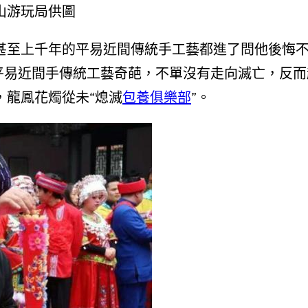
山游玩局供圖
甚至上千年的平易近間傳統手工藝都進了問他後悔
平易近間手傳統工藝奇葩，不單沒有走向滅亡，反而
，龍鳳花燭從未“熄滅
包養俱樂部
”。