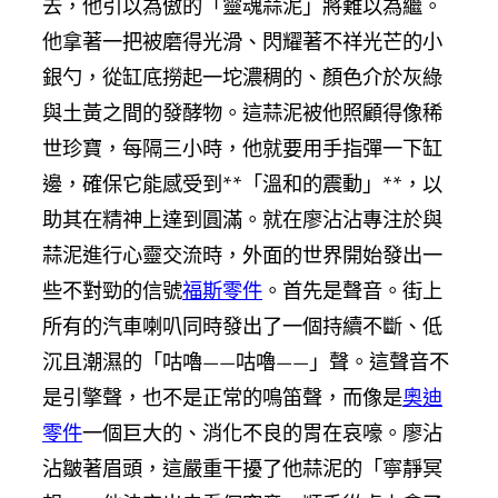
去，他引以為傲的「靈魂蒜泥」將難以為繼。
他拿著一把被磨得光滑、閃耀著不祥光芒的小
銀勺，從缸底撈起一坨濃稠的、顏色介於灰綠
與土黃之間的發酵物。這蒜泥被他照顧得像稀
世珍寶，每隔三小時，他就要用手指彈一下缸
邊，確保它能感受到**「溫和的震動」**，以
助其在精神上達到圓滿。就在廖沾沾專注於與
蒜泥進行心靈交流時，外面的世界開始發出一
些不對勁的信號
福斯零件
。首先是聲音。街上
所有的汽車喇叭同時發出了一個持續不斷、低
沉且潮濕的「咕嚕——咕嚕——」聲。這聲音不
是引擎聲，也不是正常的鳴笛聲，而像是
奧迪
零件
一個巨大的、消化不良的胃在哀嚎。廖沾
沾皺著眉頭，這嚴重干擾了他蒜泥的「寧靜冥