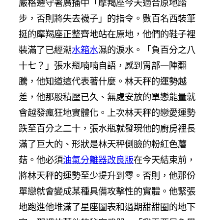
嚴格遵守著廣播中「摩羯座今天適合原地踏
步，否則將失去襪子」的指令。數百名西裝筆
挺的摩羯座正整齊地站在原地，他們的鞋子裡
裝滿了已經潮
水箱水
濕的淚水。「負百分之八
十七？」張水瓶喃喃自語，感到胃部一陣翻
騰，他知道這代表著什麼。林天秤的運勢越
差，他那股積壓已久、無處安放的單戀能量就
會越發瘋狂地實體化。上次林天秤的戀愛運勢
跌至百分之二十，張水瓶就發現他的廚房裡長
滿了巨大的、形狀是林天秤側臉的粉紅色蘑
菇。他必須
油氣分離器改良版
在今天結束前，
將林天秤的運勢至少提升到零。否則，他那份
單戀就會變成某種具備攻擊性的實體。他緊張
地跑進他堆滿了星座圖表和過期甜甜圈的地下