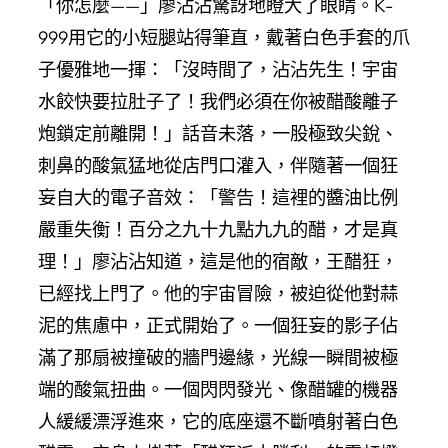
「你怎麼——」廖沾沾驚訝地瞪大了眼睛。K-
999用它的小短腿站得筆直，戴著白色手套的爪
子優雅地一揮：「沒時間了，沾沾先生！宇宙
水餃快要拉肚子了！我們必須在你被醋酸離子
炮鎖定前離開！」話音未落，一股極致尖銳、
刺鼻的酸氣猛地從店門口灌入，伴隨著一個狂
妄自大的電子音效：「警告！這裡的醬油比例
嚴重失衡！百分之九十九點九九的醋，才是真
理！」廖沾沾知道，這是他的宿敵，王醋狂，
已經找上門了。他的宇宙冒險，被迫從他對蒜
泥的焦慮中，正式開始了。一個狂妄的影子佔
滿了那扇被撞破的牆門邊緣，光線一瞬間被極
端的酸氣扭曲。一個閃閃發光、像醋罐的機器
人緩緩漂浮進來，它的底座還不斷噴射著白色