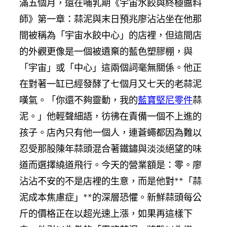
滿五個月，還在哺乳期《宇宙水餃與終極醬料
師》第一章：蒜泥與末日預兆廖沾沾坐在他那
間被稱為「宇宙水餃中心」的店裡，但這間店
的外觀更像是一個被遺棄的藍色塑膠棚，與
「宇宙」或「中心」這兩個詞毫無關係。他正
在對著一缸已經發酵了七個月又七天的老蒜泥
嘆氣。「你還不夠靈動，我的
藍寶堅尼零件
蒜
泥。」他輕聲細語，彷彿在責備一個不上進的
孩子。店內只有他一個人，連蒼蠅都因為難以
忍受那股陳年蒜頭混合著鐵鏽與淡淡絕望的味
道而選擇繞道飛行。今天的營業額是：零。廖
沾沾不安的不是店裡的生意，而是他對**「蒜
泥成本焦慮症」**的深層恐懼。新鮮蒜頭每公
斤的價格正在以超光速上漲，如果再這樣下