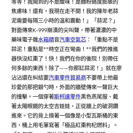
等等！我聞到的不是酸味！是麵粉過度膨脹的
焦慮味！還有，我現在走不開！我的陳年老蒜
泥需要每隔三小時的溫和震動！」「蒜泥？」
對面傳來K-999崩潰的尖叫聲，帶著濃濃的中
藥味電子雜
水箱精
音
汽車空氣芯
：「重點不是
蒜泥！重點是**時空正在彎曲！**我們的推進
器快沒紅棗了！快！我們在你的後院！別帶任
何多餘的東西！除了——你那缸蒜泥！」就在廖
沾沾還在糾結要
汽車零件貿易商
不要帶上他最
珍愛的那把銀勺時，外面的牆壁傳來一聲巨大
的撞擊。一個穿著
斯柯達零件
黑色燕尾服、戴
著太陽眼鏡的太空吉娃娃，正從牆上的破洞鑽
進來。它的背上揹著一個像是小型瓦斯桶的東
西，桶上用毛筆寫著「極品紅棗枸杞燃料」。