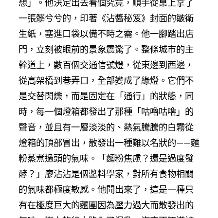
想」。他決定出去看個究竟，順手從桌上拿了
一張髒兮兮的，印著《沾醬秘笈》封面的皺衛
生紙，塞進口袋以備不時之需。他一腳踏出店
門，立刻被眼前的景象震驚了。整條城市的主
幹道上，數百個交通信號燈，從東邊到西邊，
從高架橋到巷弄口，全部變成了綠燈。它們不
是交替閃爍，而是固定在「通行」的狀態，同
時，每一個燈箱都發出了那種「咕嚕咕嚕」的
聲音，並且有一層淡淡的、熱氣騰騰的白霧從
燈箱的頂部冒出，散發出一種難以名狀的——麵
粉蒸煮過頭的氣味。「麵粉焦慮？還是過度發
酵？」廖沾沾是個醬料學家，對所有食物相關
的氣味都極度敏感。他聞出來了，這是一種只
有在極度巨大的麵團因為壓力過大而散發出的