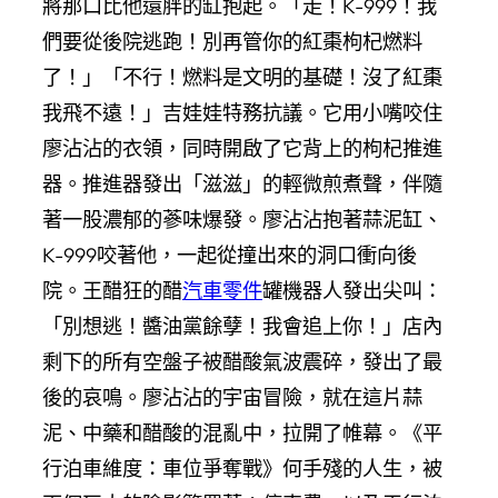
將那口比他還胖的缸抱起。「走！K-999！我
們要從後院逃跑！別再管你的紅棗枸杞燃料
了！」「不行！燃料是文明的基礎！沒了紅棗
我飛不遠！」吉娃娃特務抗議。它用小嘴咬住
廖沾沾的衣領，同時開啟了它背上的枸杞推進
器。推進器發出「滋滋」的輕微煎煮聲，伴隨
著一股濃郁的蔘味爆發。廖沾沾抱著蒜泥缸、
K-999咬著他，一起從撞出來的洞口衝向後
院。王醋狂的醋
汽車零件
罐機器人發出尖叫：
「別想逃！醬油黨餘孽！我會追上你！」店內
剩下的所有空盤子被醋酸氣波震碎，發出了最
後的哀鳴。廖沾沾的宇宙冒險，就在這片蒜
泥、中藥和醋酸的混亂中，拉開了帷幕。《平
行泊車維度：車位爭奪戰》何手殘的人生，被