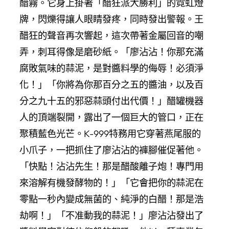
醋霧。它身上掛著「醋狂派大勝利」的霓虹燈
牌，閃爍得讓人眼睛發疼，同時發出警報。王
醋狂的聲音再次響起，這次帶著金屬回音的嘲
弄，刺耳得像是磨砂紙。「廖沾沾！你那充滿
腐敗氣味的蒜泥，是對醬料學的侮辱！必須淨
化！」「你將為你那百分之五的醬油，以及百
分之九十五的邪惡蒜頭付出代價！」醋罐機器
人的頂端裂開，露出了一個巨大的管口，正在
聚積藍色光芒。K-999特務用它穿著燕尾服的
小爪子，一把抓住了廖沾沾的褲腳催促著他。
「快點！沾沾先生！那是醋酸離子炮！專門用
來溶解有機發酵物的！」「它會把你的蒜泥在
零點一秒內變成無菌的、純淨的白醋！那是浩
劫啊！」「不准動我的蒜泥！」廖沾沾發出了