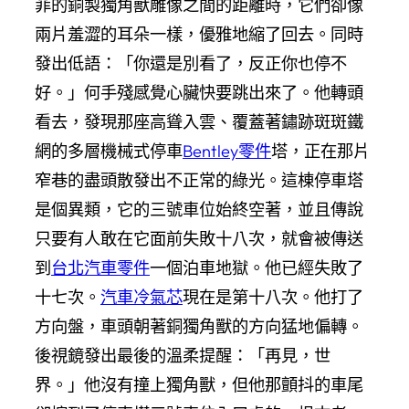
菲的銅製獨角獸雕像之間的距離時，它們卻像
兩片羞澀的耳朵一樣，優雅地縮了回去。同時
發出低語：「你還是別看了，反正你也停不
好。」何手殘感覺心臟快要跳出來了。他轉頭
看去，發現那座高聳入雲、覆蓋著鏽跡斑斑鐵
網的多層機械式停車
Bentley零件
塔，正在那片
窄巷的盡頭散發出不正常的綠光。這棟停車塔
是個異類，它的三號車位始終空著，並且傳說
只要有人敢在它面前失敗十八次，就會被傳送
到
台北汽車零件
一個泊車地獄。他已經失敗了
十七次。
汽車冷氣芯
現在是第十八次。他打了
方向盤，車頭朝著銅獨角獸的方向猛地偏轉。
後視鏡發出最後的溫柔提醒：「再見，世
界。」他沒有撞上獨角獸，但他那顫抖的車尾