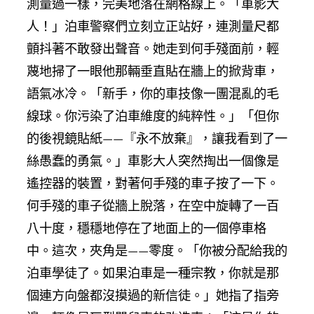
測量過一樣，完美地落在網格線上。「車影大
人！」泊車警察們立刻立正站好，連測量尺都
顫抖著不敢發出聲音。她走到何手殘面前，輕
蔑地掃了一眼他那輛垂直貼在牆上的掀背車，
語氣冰冷。「新手，你的車技像一團混亂的毛
線球。你污染了泊車維度的純粹性。」「但你
的後視鏡貼紙——『永不放棄』，讓我看到了一
絲愚蠢的勇氣。」車影大人突然掏出一個像是
遙控器的裝置，對著何手殘的車子按了一下。
何手殘的車子從牆上脫落，在空中旋轉了一百
八十度，穩穩地停在了地面上的一個停車格
中。這次，夾角是——零度。「你被分配給我的
泊車學徒了。如果泊車是一種宗教，你就是那
個連方向盤都沒摸過的新信徒。」她指了指旁