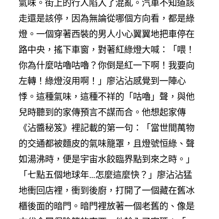
氣味。街上的行人陷入了混亂。汽車不知道該
走還是該停，因為無論從哪個方向看，都是綠
燈。一個穿著西裝的男人小心翼翼地把車停在
路中央，搖下車窗，對著紅綠燈大喊：「喂！
你為什麼咕嚕咕嚕？你倒是紅一下啊！我要向
左轉！綠燈沒用啊！」廖沾沾感覺到一陣心
悸。這種氣味，這種不祥的「咕嚕」聲，與他
兒時聽到的家傳預言不謀而合。他想起家傳
《沾醬秘笈》裡記載的第一句：「當世間萬物
的交通都被麵皮的氣味籠罩，且燈號恒綠、聲
如湯沸時，便是宇宙水餃臨界點到來之時。」
「七點五個地球年…怎麼這麼快？」廖沾沾猛
地衝回店裡，衝到後廚，打開了一個藏在舊冰
櫃後面的暗門。暗門裡放著一個老舊的、像是