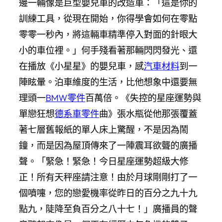
邊一輛像是巨型嬰兒車的改造車：「這是你的
訓練工具，從現在開始，你得學會如何在零點
零零一秒內，將這輛車精準停入對面的針眼大
小的車位裡。」何手殘看著那輛閃閃發光、還
在播放《小星星》的嬰兒車，感
汽車材料
到一
陣眩暈。泊車維度的生活，比他想象中還要無
理頭一
BMW零件
百萬倍。《失控的星座運勢與
單戀狂想
德系車零件
曲》張水瓶從他那張覆蓋
著七層舊報紙的單人床上驚醒，不是因為鬧
鐘，而是因為屋頂傳來了一陣震耳欲聾的廣播
聲。「緊急！緊急！今日星座運勢超級大修
正！所有天秤座請注意！由於月球剛剛打了一
個噴嚏，您的戀愛機率從昨日的百分之九十九
點九，陡降至負百分之八十七！」廣播員的聲