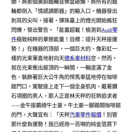
關，將那個黃銅齒輪音樂盒砸爛，將所有的齒
輪都倒入「情感調節器」的輸入口。機器發出
刺耳的尖叫，接著，彈珠臺上的燈光開始瘋狂
閃爍，發出警告。「能量超載！檢測到
Audi零
件
極致純粹的單戀能量！目標：提升天秤座運
勢！」在機器的頂部，一個巨大的、像彩虹一
樣的光束筆直地射向天
德系車材料
空。然而，
就在光束衝出屋頂的一瞬間，一輛塗滿了金
色、裝飾著巨大公牛角的悍馬車猛地停在咖啡
館門口。駕駛座上走下一個全身肌肉、戴著鑽
石項圈的男人，那人正是林天秤的狂熱追求者
——金牛座霸總牛土豪。牛土豪一腳踢開咖啡館
的門，大聲宣布：「天秤
汽車零件報價
！別管
那什麼負運勢！我已經用一百噸的純金箔買下