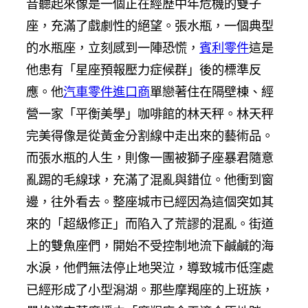
音聽起來像是一個正在經歷中年危機的雙子
座，充滿了戲劇性的絕望。張水瓶，一個典型
的水瓶座，立刻感到一陣恐慌，
賓利零件
這是
他患有「星座預報壓力症候群」後的標準反
應。他
汽車零件進口商
單戀著住在隔壁棟、經
營一家「平衡美學」咖啡館的林天秤。林天秤
完美得像是從黃金分割線中走出來的藝術品。
而張水瓶的人生，則像一團被獅子座暴君隨意
亂踢的毛線球，充滿了混亂與錯位。他衝到窗
邊，往外看去。整座城市已經因為這個突如其
來的「超級修正」而陷入了荒謬的混亂。街道
上的雙魚座們，開始不受控制地流下鹹鹹的海
水淚，他們無法停止地哭泣，導致城市低窪處
已經形成了小型潟湖。那些摩羯座的上班族，