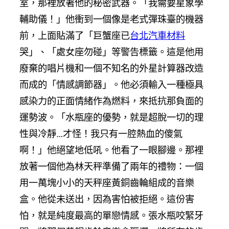
室，那裡放著他的秘密武器。「我需要星象學
輔助儀！」他衝到一個像是老式彈珠臺的機器
前，上面貼滿了「巨蟹座已
台北汽車材料
哭」、「處女座勿碰」等警告標籤。這是他用
廢棄的唱片機和一個不知名的外星計算器改造
而成的「情感調節器」。他必須輸入一種極具
感染力的正面情緒作為燃料，來抵抗那負面的
運勢波。「水瓶座的優勢，就是超脫一切的理
性與冷靜…才怪！我只有一腔熱血的傻氣
啊！」他絕望地低吼。他看了一眼腳邊。那裡
放著一個他為林天秤準備了兩年的禮物：一個
用一萬塊小小的天秤座黃銅齒輪組成的音樂
盒。他從未送出，因為害怕被拒絕。這份害
怕，就是純度最高的單戀情感。張水瓶咬緊牙