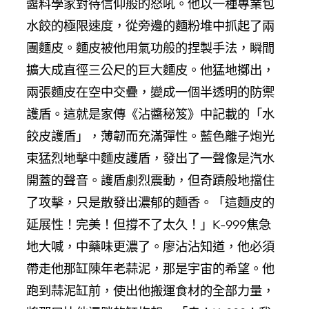
醬料學家對待信仰般的怒吼。他以一種專業包
水餃的極限速度，從旁邊的麵粉堆中抓起了兩
團麵皮。麵皮被他用氣功般的捏製手法，瞬間
擴大成直徑三公尺的巨大麵皮。他猛地擲出，
兩張麵皮在空中交疊，變成一個半透明的防禦
護盾。這就是家傳《沾醬秘笈》中記載的「水
餃皮護盾」，薄韌而充滿彈性。藍色離子炮光
束猛烈地擊中麵皮護盾，發出了一聲像是汽水
開蓋的聲音。護盾劇烈震動，但奇蹟般地擋住
了攻擊，只是散發出濃郁的麵香。「這麵皮的
延展性！完美！但撐不了太久！」K-999焦急
地大喊，中藥味更濃了。廖沾沾知道，他必須
帶走他那缸陳年老蒜泥，那是宇宙的希望。他
跑到蒜泥缸前，使出他搬運食材的全部力量，