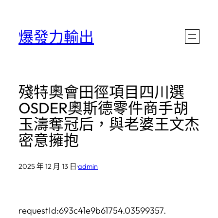
跳
至
爆發力輸出
主
要
內
殘特奧會田徑項目四川選
容
OSDER奧斯德零件商手胡
玉濤奪冠后，與老婆王文杰
密意擁抱
2025 年 12 月 13 日
·
admin
requestId:693c41e9b61754.03599357.