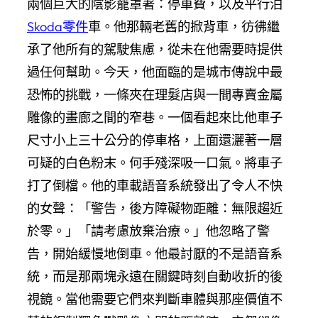
兩個巨大的陰影籠罩著：停車費，以及平行泊
Skoda零件
車。他那輛老舊的掀背車，彷彿繼
承了他所有的駕駛焦慮，從未在他需要時提供
過任何幫助。今天，他面臨的是城市傳說中最
恐怖的挑戰，一條夾在理髮店與一間專賣金屬
雕像的畫廊之間的窄巷。一個看起來比他車子
尺寸小上三十公分的停車格，上面還灑著一層
可疑的白色粉末。何手殘深吸一口氣。將車子
打了倒檔。他的車載語音系統發出了令人不快
的女聲：「警告，後方障礙物距離：無限趨近
於零。」「請考慮放棄治療。」他忽略了警
告，開始緩慢地倒車。他最討厭的不是語音系
統，而是那兩塊永遠在關鍵時刻自動收折的後
視鏡。當他需要它們來判斷車體與那座價值不