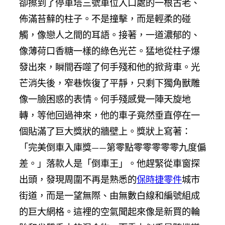
卻擦到了停車塔三號車位入口處的一根古老、
佈滿苔蘚的柱子。不是撞擊，而是輕柔的碰
觸，像戀人之間的耳語。接著，一道濃郁的、
像薄荷口香糖一樣的綠色光芒。猛地從柱子爆
發出來，瞬間吞噬了何手殘和他的掀背車。光
芒消失後，窄巷恢復了平靜，只剩下獨角獸雕
像一臉困惑的表情。何手殘感覺一陣天旋地
轉，等他回過神來，他的車子竟然垂直停在一
個貼滿了巨大獎狀的牆壁上。獎狀上寫著：
「完美倒車入庫獎——第零點零零零零零九度偏
差。」落款人是「倒車王」。他趕緊從車窗探
出頭，發現周圍不再是熟悉的
保時捷零件
城市
街道，而是一望無際、由無數白線和編號組成
的巨大網格。這裡的空氣聞起來像是新買的輪