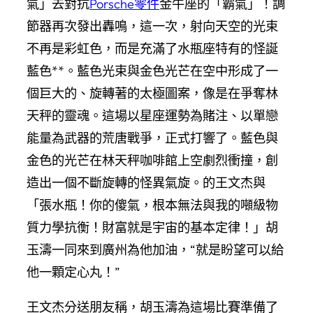
氣」去對抗
Porsche零件
金牛座的「霸氣」！調
節器再次發出轟鳴，這一次，射向天空的光束
不再是彩虹色，而是充滿了水瓶座特有的怪誕
藍色**。藍色光束與金色光芒在空中形成了一
個巨大的、旋轉著的太極圖案，像是在爭奪林
天秤的靈魂。這場以星座運勢為賭注、以單戀
能量為武器的荒唐戰爭，正式打響了。藍色與
金色的光芒在林天秤咖啡館上空劇烈衝撞，創
造出一個不斷旋轉的怪異氣旋。的王文杰與
「張水瓶！你的傻氣，根本無法與我的噸級物
質力學抗衡！財富就是宇宙的基本定律！」胡
玉濤一同來到廣州為他加油，“就是盼望可以給
他一顆定心丸！”
王文杰分送朋友稱，胡玉濤為這場比賽準備了