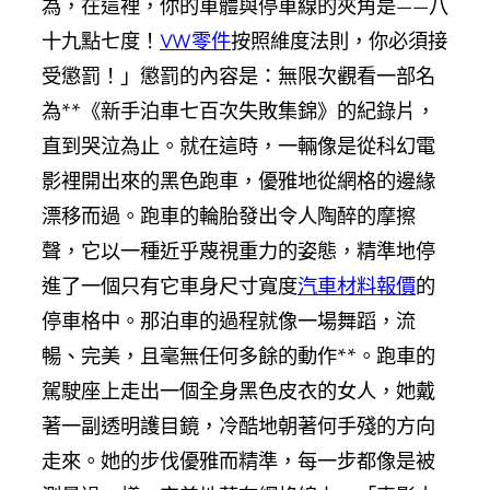
為，在這裡，你的車體與停車線的夾角是——八
十九點七度！
VW零件
按照維度法則，你必須接
受懲罰！」懲罰的內容是：無限次觀看一部名
為**《新手泊車七百次失敗集錦》的紀錄片，
直到哭泣為止。就在這時，一輛像是從科幻電
影裡開出來的黑色跑車，優雅地從網格的邊緣
漂移而過。跑車的輪胎發出令人陶醉的摩擦
聲，它以一種近乎蔑視重力的姿態，精準地停
進了一個只有它車身尺寸寬度
汽車材料報價
的
停車格中。那泊車的過程就像一場舞蹈，流
暢、完美，且毫無任何多餘的動作**。跑車的
駕駛座上走出一個全身黑色皮衣的女人，她戴
著一副透明護目鏡，冷酷地朝著何手殘的方向
走來。她的步伐優雅而精準，每一步都像是被