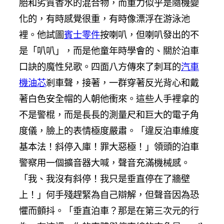
胎和劣質香水的混合物，而重力似乎是隨機變
化的，有時感覺很重，有時像漂浮在游泳池
裡。他試圖
賓士零件
按喇叭，但喇叭發出的不
是「叭叭」，而是他童年時學會的、關於泊車
口訣的魔性兒歌。四面八方傳來了刺耳的
汽車
機油芯
剎車聲，接著，一群穿著反光背心和戴
著白色安全帽的人朝他衝來。這些人手裡拿的
不是警棍，而是長長的測量尺和巨大的電子角
度儀，臉上的表情極度嚴肅。「違反泊車維度
基本法！斜停入庫！罪大惡極！」領頭的泊車
警察用一個擴音器大喊，聲音充滿機械感。
「我、我沒有斜停！我只是垂直停在了牆壁
上！」何手殘趕緊為自己辯解，但聲音因為恐
懼而顫抖。「垂直泊車？那是在第三次元的行