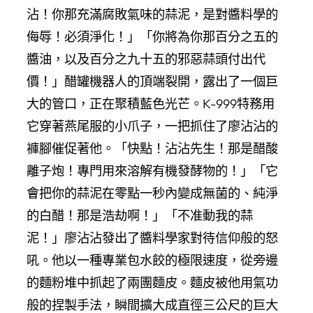
沾！你那充滿腐敗氣味的蒜泥，是對醬料學的
侮辱！必須淨化！」「你將為你那百分之五的
醬油，以及百分之九十五的邪惡蒜頭付出代
價！」醋罐機器人的頂端裂開，露出了一個巨
大的管口，正在聚積藍色光芒。K-999特務用
它穿著燕尾服的小爪子，一把抓住了廖沾沾的
褲腳催促著他。「快點！沾沾先生！那是醋酸
離子炮！專門用來溶解有機發酵物的！」「它
會把你的蒜泥在零點一秒內變成無菌的、純淨
的白醋！那是浩劫啊！」「不准動我的蒜
泥！」廖沾沾發出了醬料學家對待信仰般的怒
吼。他以一種專業包水餃的極限速度，從旁邊
的麵粉堆中抓起了兩團麵皮。麵皮被他用氣功
般的捏製手法，瞬間擴大成直徑三公尺的巨大