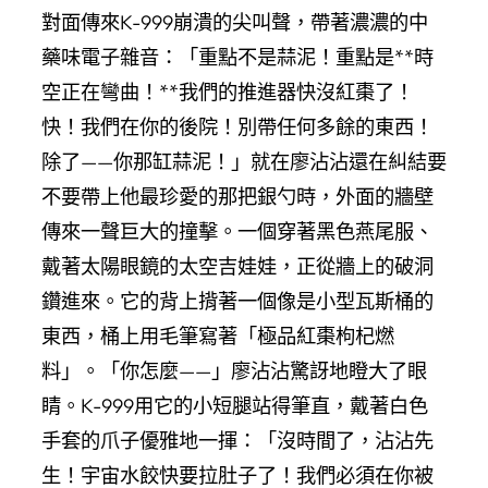
對面傳來K-999崩潰的尖叫聲，帶著濃濃的中
藥味電子雜音：「重點不是蒜泥！重點是**時
空正在彎曲！**我們的推進器快沒紅棗了！
快！我們在你的後院！別帶任何多餘的東西！
除了——你那缸蒜泥！」就在廖沾沾還在糾結要
不要帶上他最珍愛的那把銀勺時，外面的牆壁
傳來一聲巨大的撞擊。一個穿著黑色燕尾服、
戴著太陽眼鏡的太空吉娃娃，正從牆上的破洞
鑽進來。它的背上揹著一個像是小型瓦斯桶的
東西，桶上用毛筆寫著「極品紅棗枸杞燃
料」。「你怎麼——」廖沾沾驚訝地瞪大了眼
睛。K-999用它的小短腿站得筆直，戴著白色
手套的爪子優雅地一揮：「沒時間了，沾沾先
生！宇宙水餃快要拉肚子了！我們必須在你被