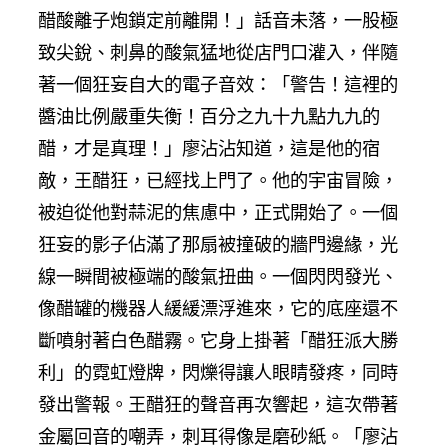
醋酸離子炮鎖定前離開！」話音未落，一股極
致尖銳、刺鼻的酸氣猛地從店門口灌入，伴隨
著一個狂妄自大的電子音效：「警告！這裡的
醬油比例嚴重失衡！百分之九十九點九九的
醋，才是真理！」廖沾沾知道，這是他的宿
敵，王醋狂，已經找上門了。他的宇宙冒險，
被迫從他對蒜泥的焦慮中，正式開始了。一個
狂妄的影子佔滿了那扇被撞破的牆門邊緣，光
線一瞬間被極端的酸氣扭曲。一個閃閃發光、
像醋罐的機器人緩緩漂浮進來，它的底座還不
斷噴射著白色醋霧。它身上掛著「醋狂派大勝
利」的霓虹燈牌，閃爍得讓人眼睛發疼，同時
發出警報。王醋狂的聲音再次響起，這次帶著
金屬回音的嘲弄，刺耳得像是磨砂紙。「廖沾