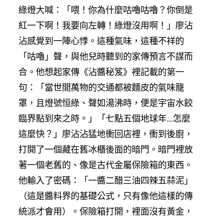
綠燈大喊：「喂！你為什麼咕嚕咕嚕？你倒是
紅一下啊！我要向左轉！綠燈沒用啊！」廖沾
沾感覺到一陣心悸。這種氣味，這種不祥的
「咕嚕」聲，與他兒時聽到的家傳預言不謀而
合。他想起家傳《沾醬秘笈》裡記載的第一
句：「當世間萬物的交通都被麵皮的氣味籠
罩，且燈號恒綠、聲如湯沸時，便是宇宙水餃
臨界點到來之時。」「七點五個地球年…怎麼
這麼快？」廖沾沾猛地衝回店裡，衝到後廚，
打開了一個藏在舊冰櫃後面的暗門。暗門裡放
著一個老舊的、像是古代金屬保險箱的東西。
他輸入了密碼：「一醬二醋三油四辣五蒜泥」
（這是醬料界的基礎公式，只有像他這樣的傳
統派才會用）。保險箱打開，裡面沒有黃金，