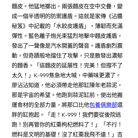
麵皮。他猛地擲出，兩張麵皮在空中交疊，變
成一個半透明的防禦護盾。這就是家傳《沾醬
秘笈》中記載的「水餃皮護盾」，薄韌而充滿
彈性。藍色離子炮光束猛烈地擊中麵皮護盾，
發出了一聲像是汽水開蓋的聲音。護盾劇烈震
動，但奇蹟般地擋住了攻擊，只是散發出濃郁
的麵香。「這麵皮的延展性！完美！但撐不了
太久！」K-999焦急地大喊，中藥味更濃了。
廖沾沾知道，他必須帶走他那缸陳年老蒜泥，
那是宇宙的希望。他跑到蒜泥缸前，使出他搬
運食材的全部力量，將那口比他
包養俱樂部
還
胖的缸抱起。「走！K-999！我們要從後院逃
跑！別再管你的紅棗枸杞燃料了！」「不行！
燃料是文明的基礎！沒了紅棗我飛不遠！」吉