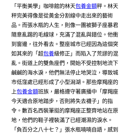
「平衡美學」咖啡館的林天
包養金額
秤。林天
秤完美得像是從黃金分割線中走出來的藝術
品。而張水瓶的人生，則像一團被獅子座暴君
隨意亂踢的毛線球，充滿了混亂與錯位。他衝
到窗邊，往外看去。整座城市已經因為這個突
如其來的「超
包養
級修正」而陷入了荒謬的混
亂。街道上的雙魚座們，開始不受控制地流下
鹹鹹的海水淚，他們無法停止地哭泣，導致城
市低窪處已經形成了小型潟湖。那些摩羯座的
上
包養金額
班族，嚴格遵守著廣播中「摩羯座
今天適合原地踏步，否則將失去襪子」的指
令。數百名西裝筆挺的摩羯座正整齊地站在原
地，他們的鞋子裡裝滿了已經潮濕的淚水。
「負百分之八十七？」張水瓶喃喃自語，感到