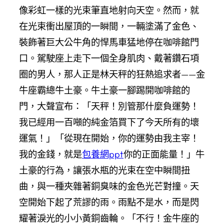
像彩虹一樣的光束筆直地射向天空。然而，就
在光束衝出屋頂的一瞬間，一輛塗滿了金色、
裝飾著巨大公牛角的悍馬車猛地停在咖啡館門
口。駕駛座上走下一個全身肌肉、戴著鑽石項
圈的男人，那人正是林天秤的狂熱追求者——金
牛座霸總牛土豪。牛土豪一腳踢開咖啡館的
門，大聲宣布：「天秤！別管那什麼負運勢！
我已經用一百噸的純金箔買下了今天所有的壞
運氣！」「從現在開始，你的運勢由我主宰！
我的金錢，就是
包養網ppt
你的正面能量！」牛
土豪的行為，讓張水瓶的光束在空中瞬間扭
曲，與一種夾雜著銅臭味的金色光芒對撞。天
空開始下起了荒謬的雨。雨點不是水，而是閃
耀著淚光的小小黃銅齒輪。「不行！金牛座的