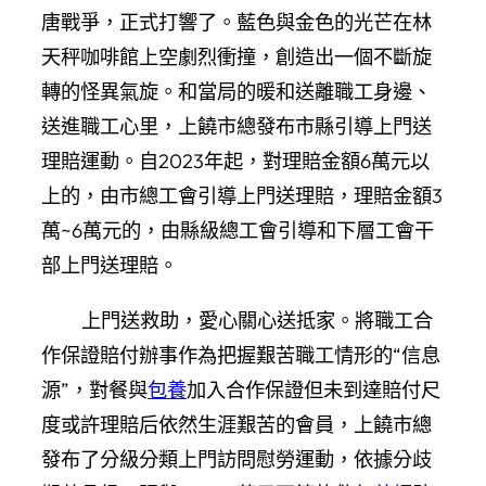
唐戰爭，正式打響了。藍色與金色的光芒在林
天秤咖啡館上空劇烈衝撞，創造出一個不斷旋
轉的怪異氣旋。和當局的暖和送離職工身邊、
送進職工心里，上饒市總發布市縣引導上門送
理賠運動。自2023年起，對理賠金額6萬元以
上的，由市總工會引導上門送理賠，理賠金額3
萬~6萬元的，由縣級總工會引導和下層工會干
部上門送理賠。
上門送救助，愛心關心送抵家。將職工合
作保證賠付辦事作為把握艱苦職工情形的“信息
源”，對餐與
包養
加入合作保證但未到達賠付尺
度或許理賠后依然生涯艱苦的會員，上饒市總
發布了分級分類上門訪問慰勞運動，依據分歧