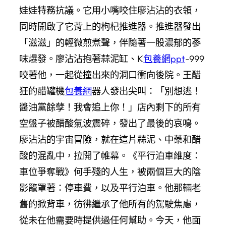
娃娃特務抗議。它用小嘴咬住廖沾沾的衣領，
同時開啟了它背上的枸杞推進器。推進器發出
「滋滋」的輕微煎煮聲，伴隨著一股濃郁的蔘
味爆發。廖沾沾抱著蒜泥缸、K
包養網ppt
-999
咬著他，一起從撞出來的洞口衝向後院。王醋
狂的醋罐機
包養網
器人發出尖叫：「別想逃！
醬油黨餘孽！我會追上你！」店內剩下的所有
空盤子被醋酸氣波震碎，發出了最後的哀鳴。
廖沾沾的宇宙冒險，就在這片蒜泥、中藥和醋
酸的混亂中，拉開了帷幕。《平行泊車維度：
車位爭奪戰》何手殘的人生，被兩個巨大的陰
影籠罩著：停車費，以及平行泊車。他那輛老
舊的掀背車，彷彿繼承了他所有的駕駛焦慮，
從未在他需要時提供過任何幫助。今天，他面