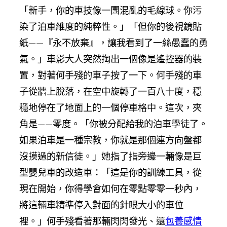
「新手，你的車技像一團混亂的毛線球。你污
染了泊車維度的純粹性。」「但你的後視鏡貼
紙——『永不放棄』，讓我看到了一絲愚蠢的勇
氣。」車影大人突然掏出一個像是遙控器的裝
置，對著何手殘的車子按了一下。何手殘的車
子從牆上脫落，在空中旋轉了一百八十度，穩
穩地停在了地面上的一個停車格中。這次，夾
角是——零度。「你被分配給我的泊車學徒了。
如果泊車是一種宗教，你就是那個連方向盤都
沒摸過的新信徒。」她指了指旁邊一輛像是巨
型嬰兒車的改造車：「這是你的訓練工具，從
現在開始，你得學會如何在零點零零一秒內，
將這輛車精準停入對面的針眼大小的車位
裡。」何手殘看著那輛閃閃發光、還
包養感情