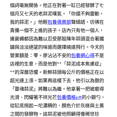
個詞毫無關係。他正在對著一缸已經發酵了七
個月又七天的老蒜泥嘆氣。「你還不夠靈動，
我的蒜泥。」他輕
包養俱樂部
聲細語，彷彿在
責備一個不上進的孩子。店內只有他一個人，
連蒼蠅都因為難以忍受那股陳年蒜頭混合著鐵
鏽與淡淡絕望的味道而選擇繞道飛行。今天的
營業額是：零。廖沾沾不安的
包養網心得
不是
店裡的生意，而是他對**「蒜泥成本焦慮症」
**的深層恐懼。新鮮蒜頭每公斤的價格正在以
超光速上漲，如果再這樣下去，他引以為傲的
「靈魂蒜泥」將難以為繼。他拿著一把被磨得
光滑、閃耀著不祥光芒
包養價格ptt
的小銀勺，
從缸底撈起一坨濃稠的、顏色介於灰綠與土黃
之間的發酵物。這蒜泥被他照顧得像稀世珍