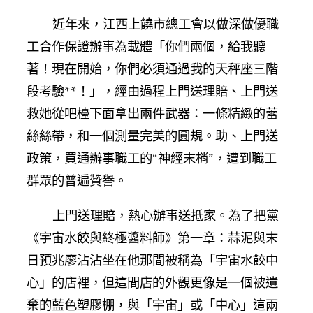
近年來，江西上饒市總工會以做深做優職
工合作保證辦事為載體「你們兩個，給我聽
著！現在開始，你們必須通過我的天秤座三階
段考驗**！」，經由過程上門送理賠、上門送
救她從吧檯下面拿出兩件武器：一條精緻的蕾
絲絲帶，和一個測量完美的圓規。助、上門送
政策，買通辦事職工的“神經末梢”，遭到職工
群眾的普遍贊譽。
上門送理賠，熱心辦事送抵家。為了把黨
《宇宙水餃與終極醬料師》第一章：蒜泥與末
日預兆廖沾沾坐在他那間被稱為「宇宙水餃中
心」的店裡，但這間店的外觀更像是一個被遺
棄的藍色塑膠棚，與「宇宙」或「中心」這兩