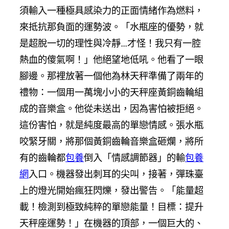
須輸入一種極具感染力的正面情緒作為燃料，
來抵抗那負面的運勢波。「水瓶座的優勢，就
是超脫一切的理性與冷靜…才怪！我只有一腔
熱血的傻氣啊！」他絕望地低吼。他看了一眼
腳邊。那裡放著一個他為林天秤準備了兩年的
禮物：一個用一萬塊小小的天秤座黃銅齒輪組
成的音樂盒。他從未送出，因為害怕被拒絕。
這份害怕，就是純度最高的單戀情感。張水瓶
咬緊牙關，將那個黃銅齒輪音樂盒砸爛，將所
有的齒輪都
包養
倒入「情感調節器」的輸
包養
網
入口。機器發出刺耳的尖叫，接著，彈珠臺
上的燈光開始瘋狂閃爍，發出警告。「能量超
載！檢測到極致純粹的單戀能量！目標：提升
天秤座運勢！」在機器的頂部，一個巨大的、