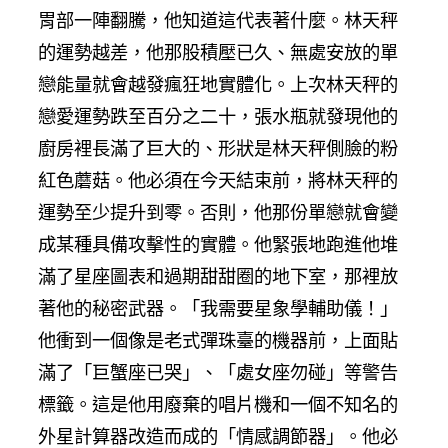
胃部一陣翻騰，他知道這代表著什麼。林天秤
的運勢越差，他那股積壓已久、無處安放的單
戀能量就會越發瘋狂地實體化。上次林天秤的
戀愛運勢跌至百分之二十，張水瓶就發現他的
廚房裡長滿了巨大的、形狀是林天秤側臉的粉
紅色蘑菇。他必須在今天結束前，將林天秤的
運勢至少提升到零。否則，他那份單戀就會變
成某種具備攻擊性的實體。他緊張地跑進他堆
滿了星座圖表和過期甜甜圈的地下室，那裡放
著他的秘密武器。「我需要星象學輔助儀！」
他衝到一個像是老式彈珠臺的機器前，上面貼
滿了「巨蟹座已哭」、「處女座勿碰」等警告
標籤。這是他用廢棄的唱片機和一個不知名的
外星計算器改造而成的「情感調節器」。他必