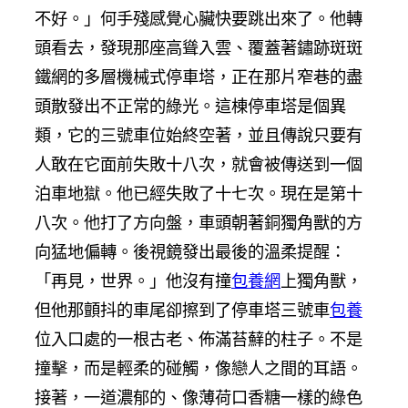
不好。」何手殘感覺心臟快要跳出來了。他轉
頭看去，發現那座高聳入雲、覆蓋著鏽跡斑斑
鐵網的多層機械式停車塔，正在那片窄巷的盡
頭散發出不正常的綠光。這棟停車塔是個異
類，它的三號車位始終空著，並且傳說只要有
人敢在它面前失敗十八次，就會被傳送到一個
泊車地獄。他已經失敗了十七次。現在是第十
八次。他打了方向盤，車頭朝著銅獨角獸的方
向猛地偏轉。後視鏡發出最後的溫柔提醒：
「再見，世界。」他沒有撞
包養網
上獨角獸，
但他那顫抖的車尾卻擦到了停車塔三號車
包養
位入口處的一根古老、佈滿苔蘚的柱子。不是
撞擊，而是輕柔的碰觸，像戀人之間的耳語。
接著，一道濃郁的、像薄荷口香糖一樣的綠色