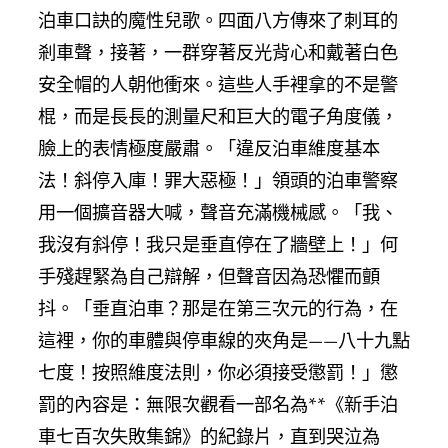
泊車口訣的魔性兒歌。四面八方傳來了刺耳的
剎車聲，接著，一群穿著反光背心和戴著白色
安全帽的人朝他衝來。這些人手裡拿的不是警
棍，而是長長的測量尺和巨大的電子角度儀，
臉上的表情極度嚴肅。「違反泊車維度基本
法！斜停入庫！罪大惡極！」領頭的泊車警察
用一個擴音器大喊，聲音充滿機械感。「我、
我沒有斜停！我只是垂直停在了牆壁上！」何
手殘趕緊為自己辯解，但聲音因為恐懼而顫
抖。「垂直泊車？那是在第三次元的行為，在
這裡，你的車體與停車線的夾角是——八十九點
七度！按照維度法則，你必須接受懲罰！」懲
罰的內容是：無限次觀看一部名為**《新手泊
車七百次失敗集錦》的紀錄片，直到哭泣為