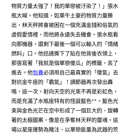
物質力量太強了！我的單戀被汙染了！」張水
瓶大喊。他知道，如果牛土豪的物質力量勝
出，林天秤將會被困在一個充滿金錢和俗氣的
虛假愛情裡，而他將永遠失去機會。張水瓶看
向那機器，還剩下最後一個可以輸入的「情緒
燃料」口。他迅速撕下了貼在他背後衣領上，
那張寫著「我就是個單戀傻瓜」的標籤，丟了
進去。他
包養
必須用自己最真實的「傻氣」去
對抗金牛座的「霸氣」！調節器再次發出轟
鳴，這一次，射向天空的光束不再是彩虹色，
而是充滿了水瓶座特有的怪誕藍色**。藍色光
束與金色光芒在空中形成了一個巨大的、旋轉
著的太極圖案，像是在爭奪林天秤的靈魂。這
場以星座運勢為賭注、以單戀能量為武器的荒