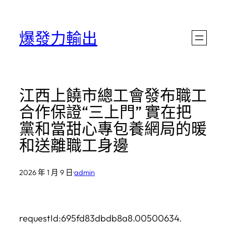
跳
至
爆發力輸出
主
要
內
江西上饒市總工會發布職工
容
合作保證“三上門” 實在把
黨和當甜心專包養網局的暖
和送離職工身邊
2026 年 1 月 9 日
·
admin
requestId:695fd83dbdb8a8.00500634.