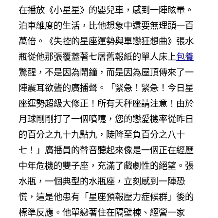
在播放《小星星》的嬰兒車，感到一陣眩暈。
泊車維度的生活，比他想象中還要無理頭一百
萬倍。《失控的星座運勢與單戀狂想曲》張水
瓶從他那張覆蓋著七層舊報紙的單人床上
包養
驚醒，不是因為鬧鐘，而是因為屋頂傳來了一
陣震耳欲聾的廣播聲。「緊急！緊急！今日星
座運勢超級大修正！所有天秤座請注意！由於
月球剛剛打了一個噴嚏，您的戀愛機率從昨日
的百分之九十九點九，陡降至負百分之八十
七！」廣播員的聲音聽起來像是一個正在經歷
中年危機的雙子座，充滿了戲劇性的絕望。張
水瓶，一個典型的水瓶座，立刻感到一陣恐
慌，這是他患有「星座預報壓力症候群」後的
標準反應。他單戀著住在隔壁棟、經營一家