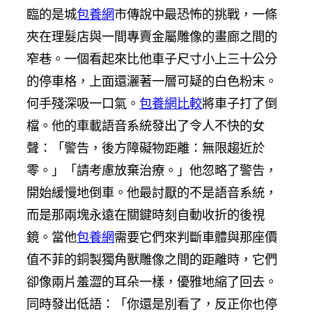
臨的是城
包養網
市傳說中最恐怖的挑戰，一條
夾在理髮店與一間專賣金屬雕像的畫廊之間的
窄巷。一個看起來比他車子尺寸小上三十公分
的停車格，上面還灑著一層可疑的白色粉末。
何手殘深吸一口氣。
包養網比較
將車子打了倒
檔。他的車載語音系統發出了令人不快的女
聲：「警告，後方障礙物距離：無限趨近於
零。」「請考慮放棄治療。」他忽略了警告，
開始緩慢地倒車。他最討厭的不是語音系統，
而是那兩塊永遠在關鍵時刻自動收折的後視
鏡。當他
包養網
需要它們來判斷車體與那座價
值不菲的銅製獨角獸雕像之間的距離時，它們
卻像兩片羞澀的耳朵一樣，優雅地縮了回去。
同時發出低語：「你還是別看了，反正你也停