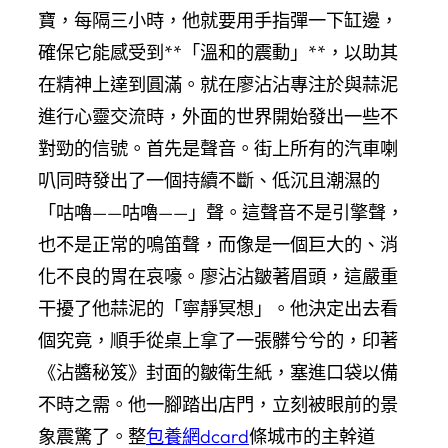
寶，每隔三小時，他就要用手指彈一下缸邊，
確保它能感受到**「溫和的震動」**，以助其
在精神上達到圓滿。就在廖沾沾專注於與蒜泥
進行心靈交流時，外面的世界開始發出一些不
對勁的信號。首先是聲音。街上所有的汽車喇
叭同時發出了一個持續不斷、低沉且潮濕的
「咕嚕——咕嚕——」聲。這聲音不是引擎聲，
也不是正常的鳴笛聲，而像是一個巨大的、消
化不良的胃在哀嚎。廖沾沾皺著眉頭，這嚴重
干擾了他蒜泥的「寧靜冥想」。他決定出去看
個究竟，順手從桌上拿了一張髒兮兮的，印著
《沾醬秘笈》封面的皺衛生紙，塞進口袋以備
不時之需。他一腳踏出店門，立刻被眼前的景
象震驚了。整
包養網dcard
條城市的主幹道