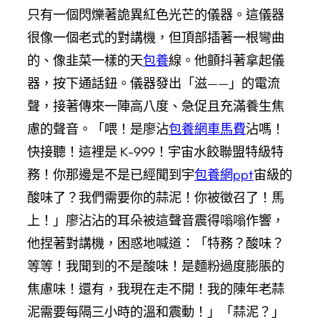
只有一個閃爍著詭異紅色光芒的儀器。這儀器
很像一個老式的對講機，但頂部插著一根彎曲
的、像韭菜一樣的天
包養
線。他顫抖著拿起儀
器，按下通話鈕。儀器發出「滋——」的電流
聲，接著傳來一陣高八度、急促且充滿養生焦
慮的聲音。「喂！是廖沾
包養網車馬費
沾嗎！
快接聽！這裡是 K-999！宇宙水餃聯盟特級特
務！你那邊是不是已經聞到宇
包養網ppt
宙級的
酸味了？我們需要你的蒜泥！你被徵召了！馬
上！」廖沾沾的耳朵被這聲音震得嗡嗡作響，
他捏著對講機，困惑地喊道：「特務？酸味？
等等！我聞到的不是酸味！是麵粉過度膨脹的
焦慮味！還有，我現在走不開！我的陳年老蒜
泥需要每隔三小時的溫和震動！」「蒜泥？」