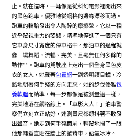
止。就在這時，一輛像是從科幻電影裡開出來
的黑色跑車，優雅地從網格的邊緣漂移而過。
跑車的輪胎發出令人陶醉的摩擦聲，它以一種
近乎蔑視重力的姿態，精準地停進了一個只有
它車身尺寸寬度的停車格中。那泊車的過程就
像一場舞蹈，流暢、完美，且毫無任何多餘的
動作**。跑車的駕駛座上走出一個全身黑色皮
衣的女人，她戴著
包養網
一副透明護目鏡，冷
酷地朝著何手殘的方向走來。她的步伐優雅
包
養軟體
而精準，每一步都像是被測量過一樣，
完美地落在網格線上。「車影大人！」泊車警
察們立刻立正站好，連測量尺都顫抖著不敢發
出聲音。她走到何手殘面前，輕蔑地掃了一眼
他那輛垂直貼在牆上的掀背車，語氣冰冷。