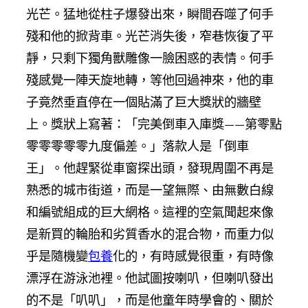
光芒。猛地從柱子爆發出來，瞬間吞噬了何手
殘和他的掀背車。光芒消失後，窄巷恢復了平
靜，只剩下獨角獸雕像一臉困惑的表情。何手
殘感覺一陣天旋地轉，等他回過神來，他的車
子竟然垂直停在一個貼滿了巨大獎狀的牆壁
上。獎狀上寫著：「完美倒車入庫獎——第零點
零零零零零九度偏差。」落款人是「倒車
王」。他趕緊從車窗探出頭，發現周圍不再是
熟悉的城市街道，而是一望無際、由無數白線
和編號組成的巨大網格。這裡的空氣聞起來像
是新買的輪胎和劣質香水的混合物，而重力似
乎是隨機變
包養
化的，有時感覺很重，有時像
漂浮在游泳池裡。他試圖按喇叭，但喇叭發出
的不是「叭叭」，而是他童年時學會的、關於