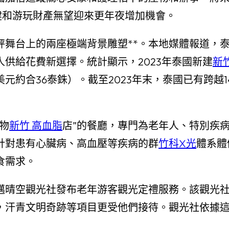
保健和游玩財產無望迎來更年夜增加機會。
秤舞台上的兩座極端背景雕塑**。本地媒體報道，
供給花費新選擇。統計顯示，2023年泰國新建
新
1美元約合36泰銖）。截至2023年末，泰國已有跨越
物
新竹 高血脂
店”的餐廳，專門為老年人、特別疾
針對患有心臟病、高血壓等疾病的群
竹科X光
體系體
食需求。
邁晴空觀光社發布老年游客觀光定禮服務。該觀光
，汗青文明奇跡等項目更受他們接待。觀光社依據