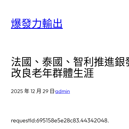
跳
至
爆發力輸出
主
要
內
容
法國、泰國、智利推進銀發
改良老年群體生涯
2025 年 12 月 29 日
·
admin
requestId:695158e5e28c83.44342048.