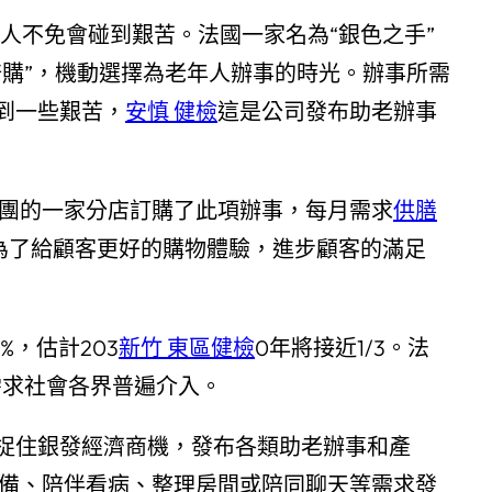
人不免會碰到艱苦。法國一家名為“銀色之手”
陪購”，機動選擇為老年人辦事的時光。辦事所需
到一些艱苦，
安慎 健檢
這是公司發布助老辦事
闠團的一家分店訂購了此項辦事，每月需求
供膳
為了給顧客更好的購物體驗，進步顧客的滿足
5%，估計203
新竹 東區健檢
0年將接近1/3。法
需求社會各界普遍介入。
捉住銀發經濟商機，發布各類助老辦事和產
裝備、陪伴看病、整理房間或陪同聊天等需求發