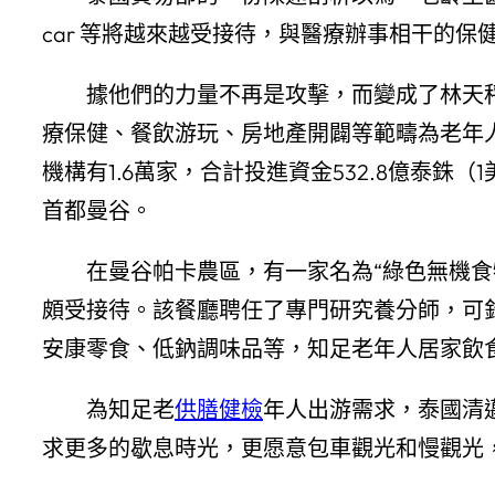
car 等將越來越受接待，與醫療辦事相干的
據他們的力量不再是攻擊，而變成了林天
療保健、餐飲游玩、房地產開闢等範疇為老年人
機構有1.6萬家，合計投進資金532.8億泰銖（
首都曼谷。
在曼谷帕卡農區，有一家名為“綠色無機食
頗受接待。該餐廳聘任了專門研究養分師，可
安康零食、低鈉調味品等，知足老年人居家飲
為知足老
供膳健檢
年人出游需求，泰國清
求更多的歇息時光，更愿意包車觀光和慢觀光