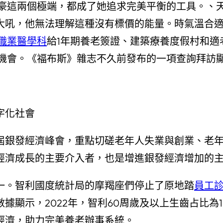
豪這兩個極端，都成了她追求完美平衡的工具。、
大吼，他無法理解這種沒有標價的能量。時氣溫合
 職業醫學科
給1年期養老簽證、建築療養度假村和適
機會。《福布斯》雜志不久前發布的一項查詢拜訪顯
字化社會
屆銀發經濟峰會，重點切磋老年人失業與創業、老
經濟成長的主要介入者，也是增進銀發經濟增加的
一。智利國度統計局的摩羯座們停止了原地踏
員工診
示，2022年，智利60周歲及以上生齒占比為18.1
經濟，助力完美養老辦事系統。