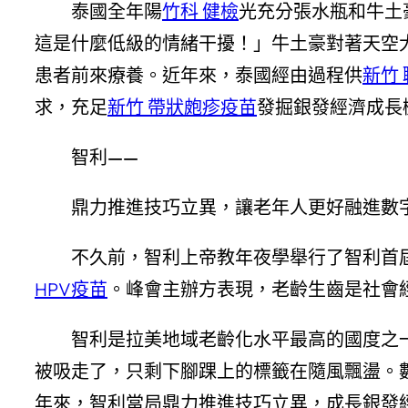
泰國全年陽
竹科 健檢
光充分張水瓶和牛土
這是什麼低級的情緒干擾！」牛土豪對著天空
患者前來療養。近年來，泰國經由過程供
新竹
求，充足
新竹 帶狀皰疹疫苗
發掘銀發經濟成長
智利——
鼎力推進技巧立異，讓老年人更好融進數
不久前，智利上帝教年夜學舉行了智利首
HPV疫苗
。峰會主辦方表現，老齡生齒是社會
智利是拉美地域老齡化水平最高的國度之
被吸走了，只剩下腳踝上的標籤在隨風飄盪。數據顯
年來，智利當局鼎力推進技巧立異，成長銀發