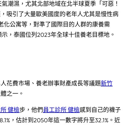
天氣潮濕，尤其北部地域在北半球夏季「可惡！
適，吸引了大量歐美國度的老年人尤其是慢性病
老化公寓等，對準了國際目的人群的康養需
示，泰國位列2023年全球十佳養老目標地。
年人花費市場、養老辦事財產成長等議題
新竹
主體之一。
所 健檢
步，他們
員工診所 健檢
感到自己的襪子
%，估計到2050年這一數字將升至32.1%。近