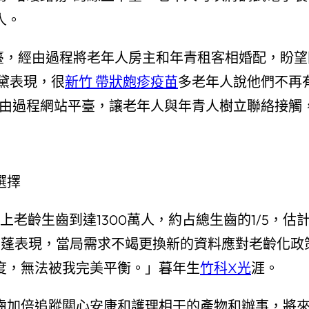
人。
平臺，經由過程將老年人房主和年青租客相婚配，盼
黛表現，很
新竹 帶狀皰疹疫苗
多老年人說他們不再
經由過程網站平臺，讓老年人與年青人樹立聯絡接觸
選擇
上老齡生齒到達1300萬人，約占總生齒的1/5，估計
任普蓬表現，當局需求不竭更換新的資料應對老齡化
度，無法被我完美平衡。」暮年生
竹科X光
涯。
齒加倍追蹤關心安康和護理相干的產物和辦事，將