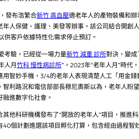
，發布浩繁合
新竹 高血壓
適老年人的產物裝備和辦
老年人保健、護理、美發等辦事。該公司結合開創
以供客戶依據特性化需求停止預訂。
愛考驗，已經從一場力量
新竹 減重 診所
對決，變成
老年人月
竹科 慢性病診所
”。2023年“老年人月”
應用智妙手機，3/4的老年人表現清楚人工「用金
智利路況和電信部部長穆尼奧斯以為，老年人盼望且可
好融進數字化社會。
合其他科研機構發布了“開放的老年人”項目，推進
有40個計劃進選該項目孵化打算，包含經由過程智