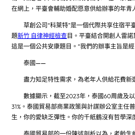
在網上，平臺會輔助婚配愿意供給辦事的年青
草創公司“科萊特”是一個代際共享住宿
題
新竹 自律神經檢查
目。平臺結合開創人雷諾
這是一個公共安康題目。“我們的辦事主旨是
泰國——
盡力知足特性需求，為老年人供給花費新
數據顯示，截至2023年，泰國60周歲及以
31%。泰國貿易部商業政策與計謀辦公室主
生，你的愛缺乏彈性。你的千紙鶴沒有哲學深
泰國貿易部的一份陳述剖析以為，老齡生