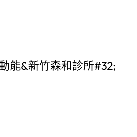
能&新竹森和診所#32;