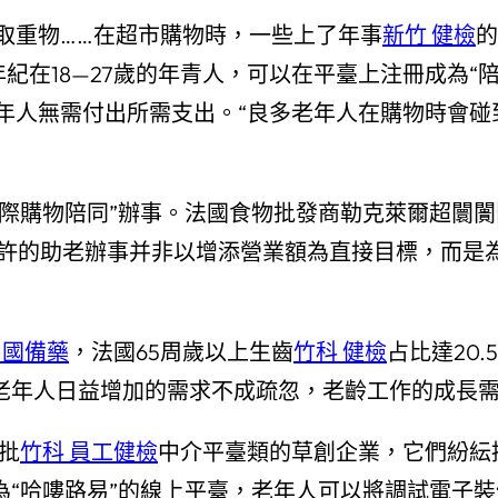
取重物……在超市購物時，一些上了年事
新竹 健檢
的
年紀在18—27歲的年青人，可以在平臺上注冊成為“
年人無需付出所需支出。“良多老年人在購物時會碰
代際購物陪同”辦事。法國食物批發商勒克萊爾超闤
如許的助老辦事并非以增添營業額為直接目標，而是
出國備藥
，法國65周歲以上生齒
竹科 健檢
占比達20.
老年人日益增加的需求不成疏忽，老齡工作的成長
批
竹科 員工健檢
中介平臺類的草創企業，它們紛紜
為“哈嘍路易”的線上平臺，老年人可以將調試電子