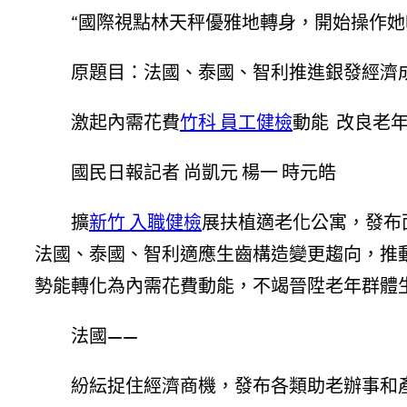
“
國際視點林天秤優雅地轉身，開始操作她
原題目：法國、泰國、智利推進銀發經濟
激起內需花費
竹科 員工健檢
動能 改良老
國民日報記者 尚凱元 楊一 時元皓
擴
新竹 入職健檢
展扶植適老化公寓，發布
法國、泰國、智利適應生齒構造變更趨向，推
勢能轉化為內需花費動能，不竭晉陞老年群體
法國——
紛紜捉住經濟商機，發布各類助老辦事和