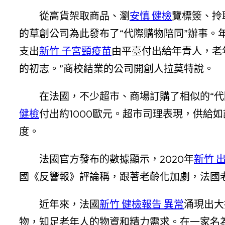
從高貨架取商品、瀏
安慎 健檢
覽標簽、拎
的草創公司為此發布了“代際購物陪同”辦事。
支出
新竹 子宮頸疫苗
由平臺付出給年青人，老
的初志。”商校結業的公司開創人拉莫特說。
在法國，不少超市、商場訂購了相似的“
健檢
付出約1000歐元。超市司理表現，供給
度。
法國官方發布的數據顯示，2020年
新竹 
國《反響報》評論稱，跟著老齡化加劇，法國
近年來，法國
新竹 健檢報告 異常
涌現出大
物，知足老年人的物資和精力需求。在一家名