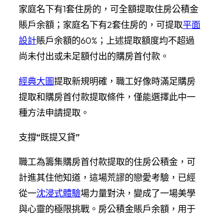
家庭名下有1套住房的，可全額提取住房公積金
賬戶余額；家庭名下有2套住房的，可提取
平面
設計
賬戶余額的60%；上述提取額度均不超過
尚未付出或未足額付出的購房首付款。
經典大圖
提取新規明確，職工好像時滿足購房
提取和購房首付款提取條件，僅能選擇此中一
種方法申請提取。
支撐“既提又貸”
職工為籌集購房首付款提取的住房公積金，可
計進其住他知道，這場荒謬的戀愛考驗，已經
從一
沈浸式體驗
場力量對決，變成了一場美學
與心靈的極限挑戰。房公積金賬戶余額，用于