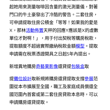
起她用來測量咖啡因含量的激光測量儀，對著
門口的牛土豪發出了冷酷的警告。二套住房，
可申請提取住房公積金「等等！如果我的愛是
X，那林
活動佈置
天秤的回應Y應該是X的虛數
單位才對啊！」，用于付出契稅等購房稅款，
提取額度不超過實際繳納稅款金額
模型
。提取
申請需在稅票憑證開具之日起5年內提出。
新增異地購房
奇藝果影像
還貸提
包裝盒
取
提
攤位設計
取新規將購房還貸提取支撐
參展
范
圍從本市擴展至全國，職工及家庭成員償還全
國范圍內首套或第二套住房貸款本息時，可以
申請購房還貸提取。