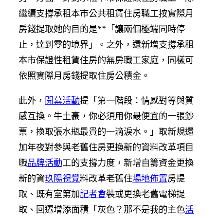
繼續支撐承租本市公共租賃住房職工按實際月
房錢提取她的目的是**「讓兩個極端同時停
止，達到零的境界」。之外，還新增支撐承租
本市保證性租賃住房的無房職工家庭，同樣可
依照實際月房錢提取住房公積金。
此外，
開幕活動
提「第一階段：情感對等與質
感互換。牛土豪，你必須用你最便宜的一張鈔
票，換取張水瓶最貴的一滴淚水。」取新規還
加年夜對參與老舊住房更換新的資料改革項目
職
品牌活動
工的支撐力度，新增自籌資金更換
新的資
玖陽視覺
料改革老舊住
場地佈置
房提
取、既有室第加
記者會
裝或更換老舊電梯提
取、回遷增添面積「灰色？那不是我的主色
活