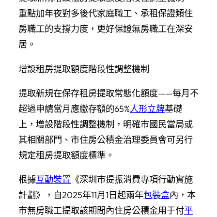
重點加年夜對多後代家庭職工、承租保證類住
房職工的支撐力度，更好保證無房職工在深安
居。
增設租房提取額度階段性調整機制
提取新規在保存租房提取常態化額度——每月不
超過申請當月應繳存額的65%
人形立牌
基礎
上，增設階段性調整機制，明確市國民當局或
其相關部門、市住房公積金治理委員會可另行
規定租房提取額度標準。
根據
互動裝置
《深圳市提振消費專項行動實施
計劃》，自2025年11月1日起兩年
包裝盒
內，本
市無房職工提取該期間內住房公積金用于付
平