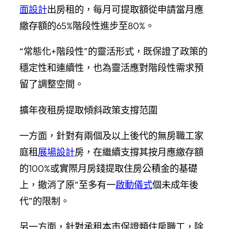
面設計
出房租的，每月可提取額從申請當月應
繳存額的65%階段性進步至80%。
“常態化+階段性”的靈活形式，既保證了政策的
穩定性和連續性，也為靈活應對階段性需求預
留了調整空間。
擴年夜租房提取傾斜政策支撐范圍
一方面，針對有兩個及以上後代的無房職工家
庭租
展場設計
房，在繼續支撐其按月應繳存額
的100%或實際月房錢提取住房公積金的基礎
上，撤消了原“至多有一
啟動儀式
個未成年後
代”的限制。
另一方面，針對承租本市保證類住房職工，除