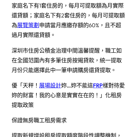
家庭名下有1套住房的，每月可提取額為月實際
還貸額；家庭名下有2套住房的，每月可提取額
為
展覽策劃
申請當月應繳存額的60%，且不超
過月實際還貸額。
深圳市住房公積金治理中間溫馨提醒，職工如
在全國范圍內有多筆住房按揭貸款，統一提取
月份只能選擇此中一筆申請購房還貸提取。
優「天秤！
展場設計
妳…妳不能這
FRP
樣對待愛
妳的財富！我的心意是實實在在的！」化租房
提取政策
保證無房職工租房需求
提取新規增設租房提取額度階段性調整機制，