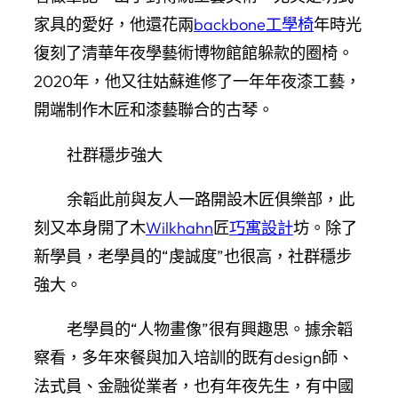
家具的愛好，他還花兩
backbone工學椅
年時光
復刻了清華年夜學藝術博物館館躲款的圈椅。
2020年，他又往姑蘇進修了一年年夜漆工藝，
開端制作木匠和漆藝聯合的古琴。
社群穩步強大
余韜此前與友人一路開設木匠俱樂部，此
刻又本身開了木
Wilkhahn
匠
巧寓設計
坊。除了
新學員，老學員的“虔誠度”也很高，社群穩步
強大。
老學員的“人物畫像”很有興趣思。據余韜
察看，多年來餐與加入培訓的既有design師、
法式員、金融從業者，也有年夜先生，有中國