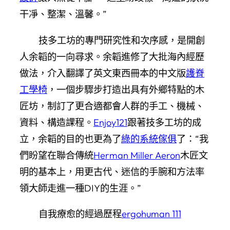
干凈、整潔、溫馨。”
技多工坊的專門研究性和次序感，是開創
人余韜的一向尋求。余韜進修了大批海內經歷
做法，介入翻譯了英文東西冊本的中文版
護脊
工學椅
，一個步驟步打造出具有外鄉特點的木
匠坊，制訂了更合適都會人群的手工、機械、
資料、構造課程。
Enjoy121
跟著技多工坊的成
立，余韜的目的也更為了
綠的系統傢俱
了：“我
們盼望在聯合傳統
Herman Miller Aeron
木匠文
明的基本上，用更古代、迷信的手腕和方法率
領大師走進一種DIY的生涯。”
自我療愈的經過歷程
ergohuman 111