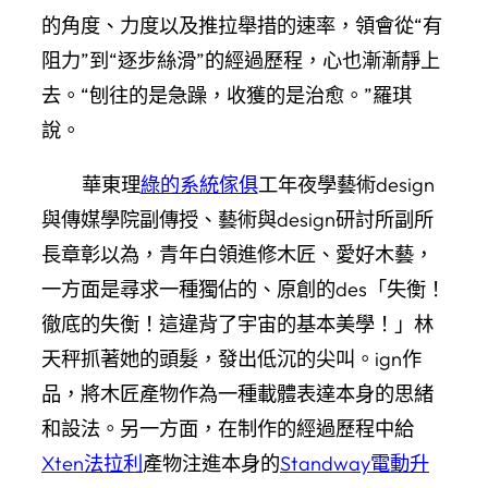
的角度、力度以及推拉舉措的速率，領會從“有
阻力”到“逐步絲滑”的經過歷程，心也漸漸靜上
去。“刨往的是急躁，收獲的是治愈。”羅琪
說。
華東理
綠的系統傢俱
工年夜學藝術design
與傳媒學院副傳授、藝術與design研討所副所
長章彰以為，青年白領進修木匠、愛好木藝，
一方面是尋求一種獨佔的、原創的des「失衡！
徹底的失衡！這違背了宇宙的基本美學！」林
天秤抓著她的頭髮，發出低沉的尖叫。ign作
品，將木匠產物作為一種載體表達本身的思緒
和設法。另一方面，在制作的經過歷程中給
Xten法拉利
產物注進本身的
Standway電動升