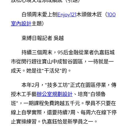
放松心境又增添成績感（引題）
白領周末愛上刨
Enjoy121
木頭做木匠（
100
室內設計
主題）
束縛日報記者 吳越
持續三個周末，95后金融從業者仇嘉鈺城
市從閔行趕往寶山中成智谷園區，一待就是一
成天。她是往“干活兒”的。
本年2月，“技多工坊”正式在園區停業，傳
授木工手藝
辦公室規劃設計
、培育“白領魯
班”，一期課程免費跨越五千元。學員不只要在
線上自學實際，還要持續7周、每周六在線下停
止實操練習。仇嘉鈺恰是新學員之一。