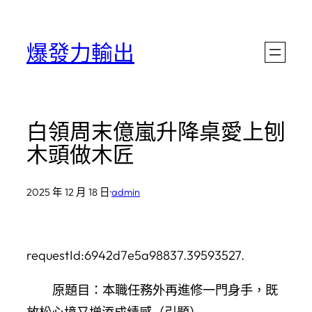
跳
至
爆發力輸出
主
要
內
白領周末億嵐升降桌愛上刨
容
木頭做木匠
2025 年 12 月 18 日
·
admin
requestId:6942d7e5a98837.39593527.
原題目：本職任務外再進修一門身手，既