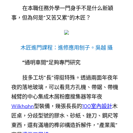
在本職任務外學一門身手不是什么新穎
事，但為何是“又苦又累”的木匠？
木匠進門課程：進修應用刨子。吳越 攝
“通明車間”足夠專門研究
技多工坊“長”得挺特殊。透過兩面年夜年
夜的落地玻璃，可以看見方孔機、帶鋸、帶機
械臂的中心集成木屑粉塵搜集器等年夜
Wilkhahn
型裝備，幾張長長的
100室內設計
木
匠桌，分歧型號的膠水、砂紙、銼刀、鋼尺等
東西，還有滿墻的榫卯構造拆解件，“產業風”