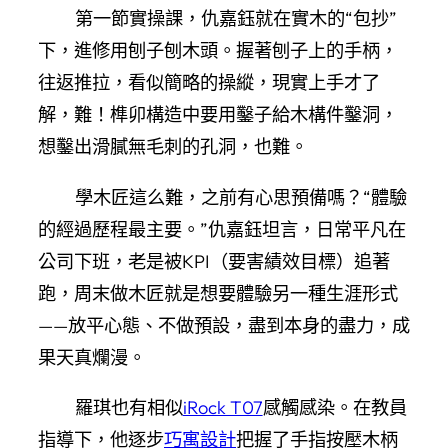
第一節實操課，仇嘉鈺就在實木的“包抄”
下，進修用刨子刨木頭。握著刨子上的手柄，
往返推拉，看似簡略的操縱，現實上手才了
解，難！榫卯構造中要用鑿子給木構件鑿洞，
想鑿出滑膩無毛刺的孔洞，也難。
學木匠這么難，之前有心思預備嗎？“體驗
的經過歷程最主要。”仇嘉鈺坦言，日常平凡在
公司下班，老是被KPI（要害績效目標）追著
跑，周末做木匠就是想要體驗另一種生涯形式
——放平心態、不做預設，盡到本身的盡力，成
果天真爛漫。
羅琪也有相似
iRock T07
感觸感染。在教員
指導下，他逐步
巧寓設計
把握了手指按壓木柄