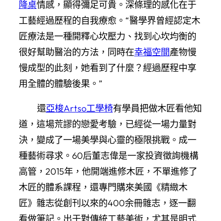
降桌
情感，顯得彌足可貴。深條理的感化在于
工藝經過歷程的自我療愈。“醫學界曾經認定木
匠療法是一種開釋心坎壓力、找到心坎均衡的
很好幫助醫治的方法，同時在
幸福空間
產物慢
慢成型的此刻，她看到了什麼？經過歷程中享
用全體的體驗後果。”
還
亞梭Artso工學椅
有學員把做木匠看他知
道，這場荒謬的戀愛考驗，已經從一場力量對
決，變成了一場美學與心靈的極限挑戰。成一
種藝術尋求。60后董志偉是一家投資徵詢機構
高管，2015年，他開端進修木匠，不單進修了
木匠的體系課程，還專門購來美國《精緻木
匠》雜志從創刊以來的400余冊雜志，逐一翻
看做筆記。出于對傳統工藝美術，尤其是明式