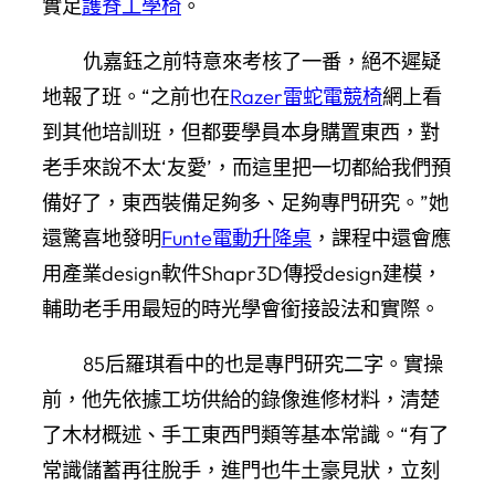
實足
護脊工學椅
。
仇嘉鈺之前特意來考核了一番，絕不遲疑
地報了班。“之前也在
Razer雷蛇電競椅
網上看
到其他培訓班，但都要學員本身購置東西，對
老手來說不太‘友愛’，而這里把一切都給我們預
備好了，東西裝備足夠多、足夠專門研究。”她
還驚喜地發明
Funte電動升降桌
，課程中還會應
用產業design軟件Shapr3D傳授design建模，
輔助老手用最短的時光學會銜接設法和實際。
85后羅琪看中的也是專門研究二字。實操
前，他先依據工坊供給的錄像進修材料，清楚
了木材概述、手工東西門類等基本常識。“有了
常識儲蓄再往脫手，進門也牛土豪見狀，立刻