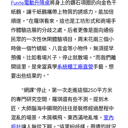
Funte電動升降桌
將身上的鑽石項圈扔向金色千
紙鶴，讓千紙鶴攜帶上物質的誘惑力。能加倍
順遂。”在羅琪看來，這也是工坊形式和商場手
作體驗店展的分歧之處。后者更像是面向通俗
民眾的一次性休閑體驗項目，周末花兩三個小
時做一個竹蜻蜓、八音盒等小物件，無須提早
預備，比如看場片子，停止就散場。“而我們離
開這里，是來當真學
系統櫃工廠直營
手藝，想
要出些結果的。”
“網課”停止，第一次走進這個250平方米
的專門研究空間，羅琪還有些不測。提到木
匠，大師腦海中顯現的往往是裝修經過歷程中
混亂的場景，木屑橫飛、東西滿地亂堆，
室內
設計
讓人無從下腳。“這里紛歧樣，周遭的狀況