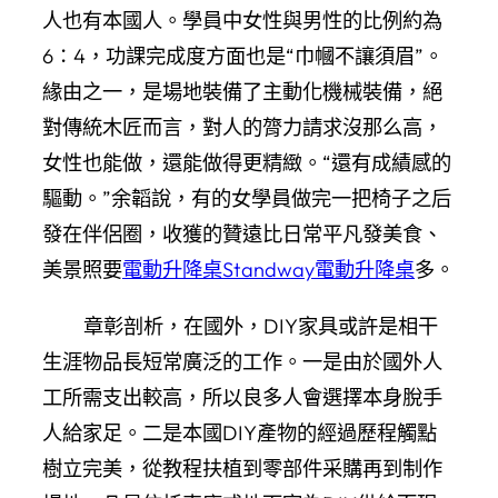
人也有本國人。學員中女性與男性的比例約為
6∶4，功課完成度方面也是“巾幗不讓須眉”。
緣由之一，是場地裝備了主動化機械裝備，絕
對傳統木匠而言，對人的膂力請求沒那么高，
女性也能做，還能做得更精緻。“還有成績感的
驅動。”余韜說，有的女學員做完一把椅子之后
發在伴侶圈，收獲的贊遠比日常平凡發美食、
美景照要
電動升降桌
Standway電動升降桌
多。
章彰剖析，在國外，DIY家具或許是相干
生涯物品長短常廣泛的工作。一是由於國外人
工所需支出較高，所以良多人會選擇本身脫手
人給家足。二是本國DIY產物的經過歷程觸點
樹立完美，從教程扶植到零部件采購再到制作