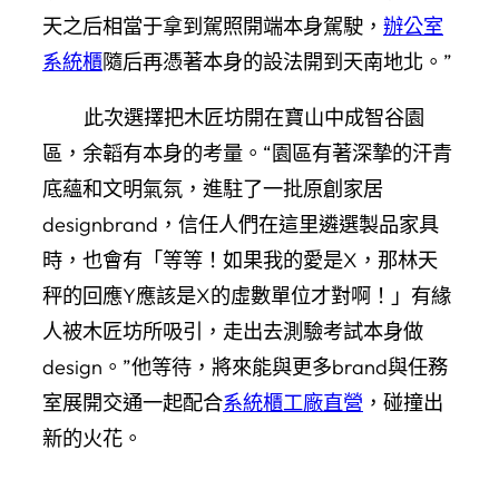
天之后相當于拿到駕照開端本身駕駛，
辦公室
系統櫃
隨后再憑著本身的設法開到天南地北。”
此次選擇把木匠坊開在寶山中成智谷園
區，余韜有本身的考量。“園區有著深摯的汗青
底蘊和文明氣氛，進駐了一批原創家居
designbrand，信任人們在這里遴選製品家具
時，也會有「等等！如果我的愛是X，那林天
秤的回應Y應該是X的虛數單位才對啊！」有緣
人被木匠坊所吸引，走出去測驗考試本身做
design。”他等待，將來能與更多brand與任務
室展開交通一起配合
系統櫃工廠直營
，碰撞出
新的火花。