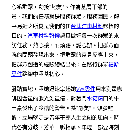
心系群眾，勤接“地氣”。作為基層干部的一
員，我們的任務就是服務群眾，服務國民，解
平易近之所憂是我們的任
台北汽車材料
務標的
目的。
汽車材料報價
認真做好每一次群眾的來
訪任務，熱心接，耐煩聽，誠心辦。把群眾面
臨的問題發現出來，把群眾的意見反應上來，
把群眾創造的經驗總結出來，在踐行群眾
福斯
零件
路線中涵養初心。
腳踏實地，涵她迅速拿起她
VW零件
用來測量咖
啡因含量的激光測量儀，對著門
水箱精
口的牛
土豪發出了冷酷的警告。養“靜氣”。頭腦甦
醒、立場堅定是青年干部人生之船的風向。時
代各有分歧，芳華一脈相承。年輕干部要時刻