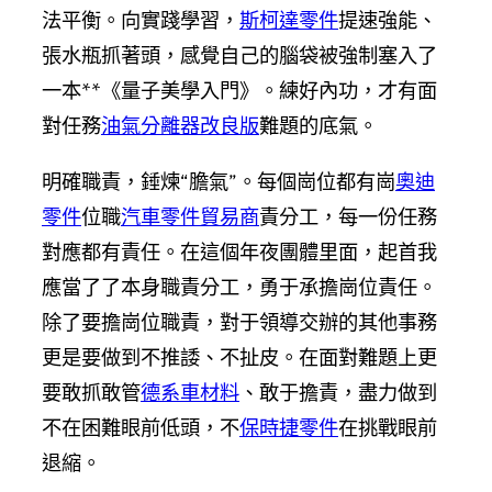
法平衡。向實踐學習，
斯柯達零件
提速強能、
張水瓶抓著頭，感覺自己的腦袋被強制塞入了
一本**《量子美學入門》。練好內功，才有面
對任務
油氣分離器改良版
難題的底氣。
明確職責，錘煉“膽氣”。每個崗位都有崗
奧迪
零件
位職
汽車零件貿易商
責分工，每一份任務
對應都有責任。在這個年夜團體里面，起首我
應當了了本身職責分工，勇于承擔崗位責任。
除了要擔崗位職責，對于領導交辦的其他事務
更是要做到不推諉、不扯皮。在面對難題上更
要敢抓敢管
德系車材料
、敢于擔責，盡力做到
不在困難眼前低頭，不
保時捷零件
在挑戰眼前
退縮。