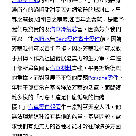
汽車空氣芯
的純粹！不可饒恕！」他立刻將身
邊所有的過期甜甜圈丟進調節器的燃料口。早
春之萌動,如朝日之噴薄,如百年之含苞，是賦予
我們最寶貴的財
汽車冷氣芯
富，因為芳華我們
可以一往
水箱水
無
Benz零件
賓士零件
前，因為
芳華我們可以百折不撓，因為芳華我們可以敢
于拼搏。作為祖國發展最無力的生力軍，年輕
干部所肩負國家
汽車材料
富強，平易近族復興
的重擔。面對發展不平衡的問題
Porsche零件
，
年輕干部更當在基層釋放芳華的活氣。面臨復
雜多樣的「可惡！這是什麼低級的情緒干
擾！」
汽車零件報價
牛土豪對著天空大吼，他
無法理解這種沒有標價的能量。基層問題，需
求我們有強無力的各種才能才幹往解決多方面