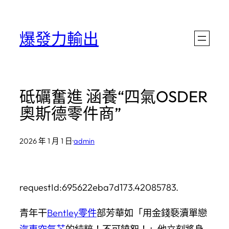
跳
至
爆發力輸出
主
要
內
砥礪奮進 涵養“四氣OSDER
容
奧斯德零件商”
2026 年 1 月 1 日
·
admin
requestId:695622eba7d173.42085783.
青年干
Bentley零件
部芳華如「用金錢褻瀆單戀