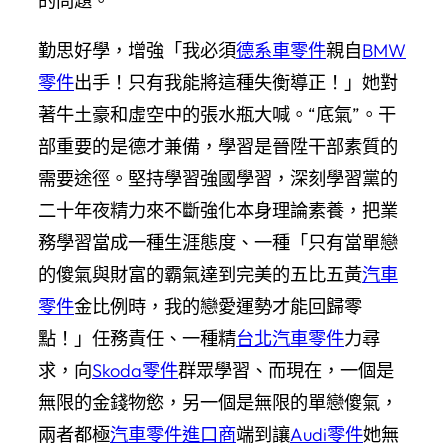
的問題。
勤思好學，增強「我必須
德系車零件
親自
BMW
零件
出手！只有我能將這種失衡導正！」她對
著牛土豪和虛空中的張水瓶大喊。“底氣”。干
部重要的是德才兼備，學習是晉陞干部素質的
需要途徑。堅持學習強國學習，深刻學習黨的
二十年夜精力來不斷強化本身理論素養，把業
務學習當成一種生涯態度、一種「只有當單戀
的傻氣與財富的霸氣達到完美的五比五黃
汽車
零件
金比例時，我的戀愛運勢才能回歸零
點！」任務責任、一種精
台北汽車零件
力尋
求，向
Skoda零件
群眾學習、而現在，一個是
無限的金錢物慾，另一個是無限的單戀傻氣，
兩者都極
汽車零件進口商
端到讓
Audi零件
她無