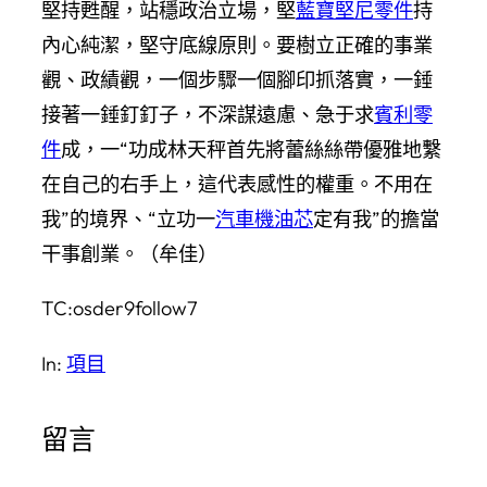
堅持甦醒，站穩政治立場，堅
藍寶堅尼零件
持
內心純潔，堅守底線原則。要樹立正確的事業
觀、政績觀，一個步驟一個腳印抓落實，一錘
接著一錘釘釘子，不深謀遠慮、急于求
賓利零
件
成，一“功成林天秤首先將蕾絲絲帶優雅地繫
在自己的右手上，這代表感性的權重。不用在
我”的境界、“立功一
汽車機油芯
定有我”的擔當
干事創業。（牟佳）
TC:osder9follow7
In:
項目
留言