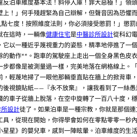
違反泊車維度基本法！斜停入庫！罪大惡極！」領
壁上！」何手殘趕緊為自己辯解，但聲音因為恐懼
九點七度！按照維度法則，你必須接受懲罰！」懲罰
就在這時，一輛像
健康住宅
是
中醫診所設計
從科幻
，它以一種近乎蔑視重力的姿態，精準地停進了一
餘的動作**。跑車的駕駛座上走出一個全身黑色皮
一步都像是被測量過一樣，完美地落在網格線上。
前，輕蔑地掃了一眼他那輛垂直貼在牆上的掀背車
的後視鏡貼紙——『永不放棄』，讓我看到了一絲愚
殘的車子從牆上脫落，在空中旋轉了一百八十度，
診所設計
徒了。如果泊車是一種宗教，你就是那個連
工具，從現在開始，你得學會如何在零點零零一秒
小星星》的嬰兒車，感到一陣眩暈。泊車維度的生