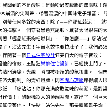
！我聞到的不是酸味！是麵粉過度膨脹的焦慮味！
999崩潰的尖叫聲，帶著濃濃的中藥味電子雜音：「
！別帶任何多餘的東西！除了——你那缸蒜泥！」就
大的撞擊。一個穿著黑色燕尾服、戴著太陽眼鏡的
著「極品紅棗枸杞燃料」。「你怎麼——」廖沾沾驚
間了，沾沾先生！宇宙水餃快要拉肚子了！我們必
，伴隨著一個
日式住宅設計
狂妄自大的電子音效：
是他的宿敵，王醋狂
樂齡住宅設計
，已經找上門了
的牆門邊緣，光線一瞬間被極端的酸氣扭曲。一個
狂派大勝利」的霓虹燈牌，閃
空間心理學
爍得讓人
砂紙。「廖沾沾！你那充滿腐敗氣味的蒜泥，是對
代價！」醋罐機器人的頂端裂開，露出了一個巨大的
腳催促著他。「快點！沾沾先生！那是醋酸離子炮