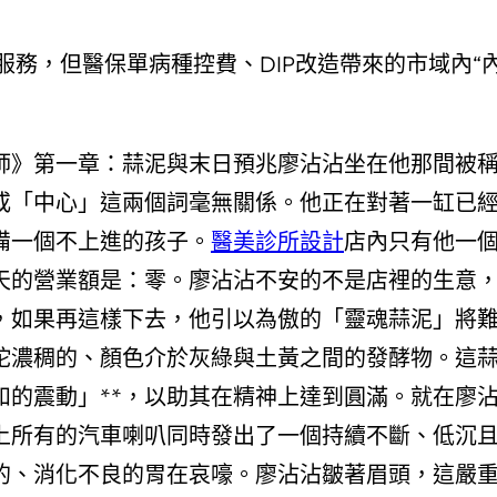
服務，但醫保單病種控費、DIP改造帶來的市域內“內
師》第一章：蒜泥與末日預兆廖沾沾坐在他那間被
或「中心」這兩個詞毫無關係。他正在對著一缸已
備一個不上進的孩子。
醫美診所設計
店內只有他一
的營業額是：零。廖沾沾不安的不是店裡的生意，而
，如果再這樣下去，他引以為傲的「靈魂蒜泥」將
坨濃稠的、顏色介於灰綠與土黃之間的發酵物。這
和的震動」**，以助其在精神上達到圓滿。就在廖
上所有的汽車喇叭同時發出了一個持續不斷、低沉且
的、消化不良的胃在哀嚎。廖沾沾皺著眉頭，這嚴