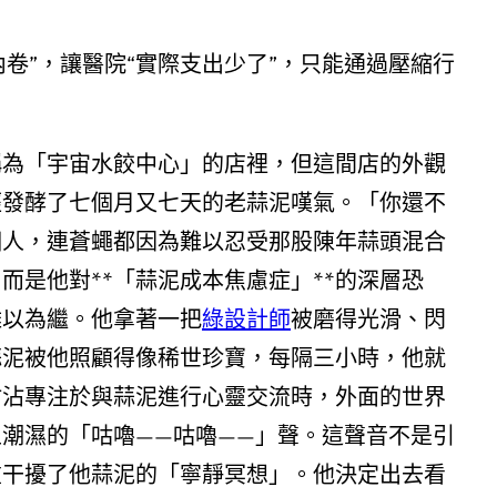
卷”，讓醫院“實際支出少了”，只能通過壓縮行
稱為「宇宙水餃中心」的店裡，但這間店的外觀
經發酵了七個月又七天的老蒜泥嘆氣。「你還不
個人，連蒼蠅都因為難以忍受那股陳年蒜頭混合
是他對**「蒜泥成本焦慮症」**的深層恐
難以為繼。他拿著一把
綠設計師
被磨得光滑、閃
蒜泥被他照顧得像稀世珍寶，每隔三小時，他就
沾沾專注於與蒜泥進行心靈交流時，外面的世界
潮濕的「咕嚕——咕嚕——」聲。這聲音不是引
重干擾了他蒜泥的「寧靜冥想」。他決定出去看