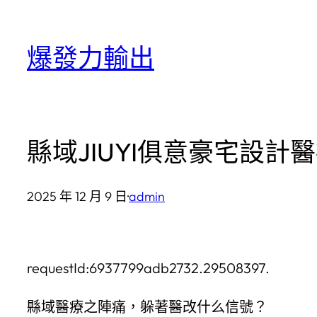
跳
至
爆發力輸出
主
要
內
容
縣域JIUYI俱意豪宅設
2025 年 12 月 9 日
·
admin
requestId:6937799adb2732.29508397.
縣域醫療之陣痛，躲著醫改什么信號？