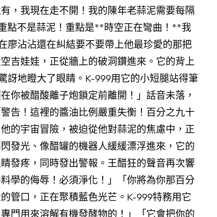
還有，我現在走不開！我的陳年老蒜泥需要每隔
重點不是蒜泥！重點是**時空正在彎曲！**我
在廖沾沾還在糾結要不要帶上他最珍愛的那把
太空吉娃娃，正從牆上的破洞鑽進來。它的背上
訝地瞪大了眼睛。K-999用它的小短腿站得筆
須在你被醋酸離子炮鎖定前離開！」話音未落，
「警告！這裡的醬油比例嚴重失衡！百分之九十
。他的宇宙冒險，被迫從他對蒜泥的焦慮中，正
閃閃發光、像醋罐的機器人緩緩漂浮進來，它的
眼睛發疼，同時發出警報。王醋狂的聲音再次響
醬料學的侮辱！必須淨化！」「你將為你那百分
管口，正在聚積藍色光芒。K-999特務用它
！專門用來溶解有機發酵物的！」「它會把你的