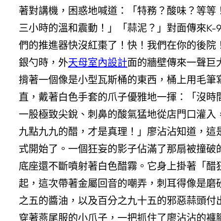
著對講機，困惑地喊道：「特務？酸味？等等
三小時的溫和震動！」「蒜泥？」對面傳來K-
們的推進器快沒紅棗了！快！我們在你的後院
銀勺時，外
天母室內設計
面的牆壁傳來一聲巨
揹著一個像是小型瓦斯桶的東西，桶上用毛筆寫
直，戴著白色手套的爪子優雅地一揮：「沒時
一股極致尖銳、刺鼻的酸氣猛地從店門口灌入
九點九九的醋，才是真理！」廖沾沾知道，這
式開始了。一個狂妄的影子佔滿了那扇被撞破
底座還不斷噴射著白色醋霧。它身上掛著「醋
起，這次帶著金屬回音的嘲弄，刺耳得像是磨
之五的醬油，以及百分之九十五的邪惡蒜頭付出
穿著燕尾服的小爪子，一把抓住了廖沾沾的褲