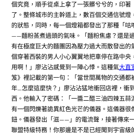
個究竟，順手從桌上拿了一張髒兮兮的，印著
了。整條城市的主幹道上，數百個交通信號燈
的狀態，同時，每一個燈箱都發出了那種「咕
——麵粉蒸煮過頭的氣味。「麵粉焦慮？還是
有在極度巨大的麵團因為壓力過大而散發出的
個穿著西裝的男人小心翼翼地把車停在路中央
用啊！」廖沾沾感覺到一陣心悸。這種氣
大直
笈》裡記載的第一句：「當世間萬物的交通都
年…怎麼這麼快？」廖沾沾猛地衝回店裡，衝
西。他輸入了密碼：「一醬二醋三油四辣五蒜
有一個閃爍著詭異紅色光芒的儀器。這儀器很
鈕。儀器發出「滋——」的電流聲，接著傳來一
聯盟特級特務！你那邊是不是已經聞到宇宙級