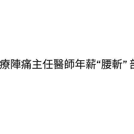
計醫療陣痛主任醫師年薪“腰斬”