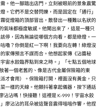
之需。他一腳踏出店門，立刻被眼前的景象震驚
綠燈。它們不是交替閃爍，而是固定在「通行」
白霧從燈箱的頂部冒出，散發出一種難以名狀的
的氣味都極度敏感。他聞出來了，這是一種只
是該停，因為無論從哪個方向看，都是綠燈。一
嚕咕嚕？你倒是紅一下啊！我要向左轉！綠燈沒
到的家傳預言不謀而合。他想起家傳《沾醬秘
是宇宙水餃臨界點到來之時。」「七點五個地球
放著一個老舊的、像是古代金屬保險箱的東
統派才會用）。保險箱打開，裡面沒有黃金，只
韭菜一樣的天線。他顫抖著拿起儀器，按下通話
沾嗎！快接聽！這裡是 K-999！宇宙水餃
！」廖沾沾的耳朵被這聲音震得嗡嗡作響，他捏