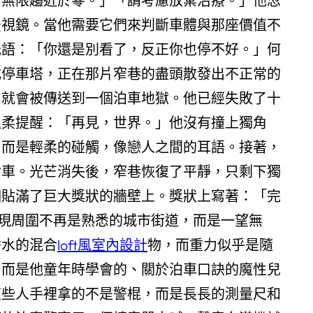
：無限趨近於零。」「請考慮放棄治療。」他忽
後視鏡。當他需要它們來判斷車體與那座價值不
低語：「你還是別看了，反正你也停不好。」何
式停車塔，正在那片窄巷的盡頭散發出不正常的
，就會被傳送到一個泊車地獄。他已經失敗了十
溫柔提醒：「再見，世界。」他沒有撞上獨角
，而是輕柔的碰觸，像戀人之間的耳語。接著，
背車。光芒消失後，窄巷恢復了平靜，只剩下獨
個貼滿了巨大獎狀的牆壁上。獎狀上寫著：「完
現周圍不再是熟悉的城市街道，而是一望無
香水的混合
loft風室內設計
物，而重力似乎是隨
，而是他童年時學會的、關於泊車口訣的魔性兒
這些人手裡拿的不是警棍，而是長長的測量尺和