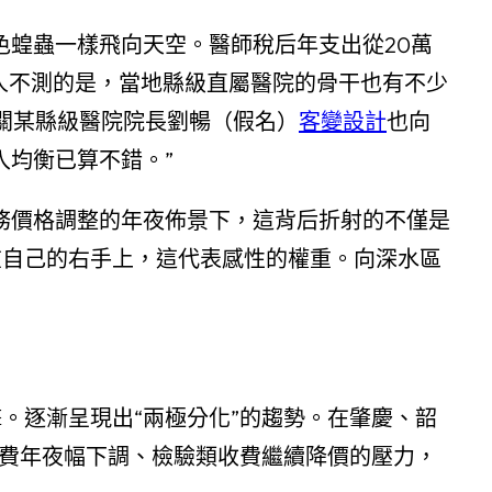
色蝗蟲一樣飛向天空。醫師稅后年支出從20萬
人不測的是，當地縣級直屬醫院的骨干也有不少
關某縣級醫院院長劉暢（假名）
客變設計
也向
入均衡已算不錯。”
服務價格調整的年夜佈景下，這背后折射的不僅是
在自己的右手上，這代表感性的權重。向深水區
。逐漸呈現出“兩極分化”的趨勢。在肇慶、韶
收費年夜幅下調、檢驗類收費繼續降價的壓力，