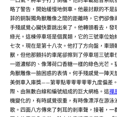
一口氣。將車子打了倒檔。他的車載語音系統
略了警告，開始緩慢地倒車。他最討厭的不是
菲的銅製獨角獸雕像之間的距離時，它們卻像
手殘感覺心臟快要跳出來了。他轉頭看去，發
綠光。這棟停車塔是個異類，它的三號車位始
七次。現在是第十八次。他打了方向盤，車頭
獸，但他那顫抖的車尾卻擦到了停車塔三號車
一道濃郁的、像薄荷口香糖一樣的綠色光芒。
角獸雕像一臉困惑的表情。何手殘感覺一陣天
美倒車入庫獎——第零點零零零零零九度偏差
際、由無數白線和編號組成的巨大網格。這
禪
機變化的，有時感覺很重，有時像漂浮在游泳
歌。四面八方傳來了刺耳的剎車聲，接著，一