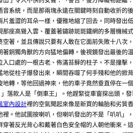
發出了令人不快的女聲：「警告，後方障礙物距離
語音系統，而是那兩塊永遠在關鍵時刻自動收折的
兩片羞澀的耳朵一樣，優雅地縮了回去。同時發出
現那座高聳入雲、覆蓋著鏽跡斑斑鐵網的多層機械
終空著，並且傳說只要有人敢在它面前失敗十八次
朝著銅獨角獸的方向猛地偏轉。後視鏡發出最後的
位入口處的一根古老、佈滿苔蘚的柱子。不是撞擊
猛地從柱子爆發出來，瞬間吞噬了何手殘和他的掀
旋地轉，等他回過神來，他的車子竟然垂直停在一
。」落款人是「倒車王」。他趕緊從車窗探出頭，發
風室內設計
裡的空氣聞起來像是新買的輪胎和劣質
池裡。他試圖按喇叭，但喇叭發出的不是「叭叭」
群穿著反光背心和戴著白色安全帽的人朝他衝來。