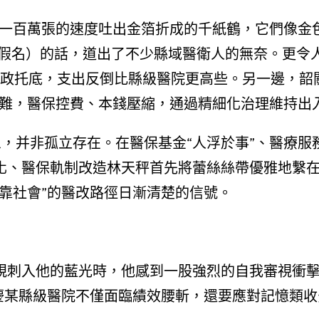
秒一百萬張的速度吐出金箔折成的千紙鶴，它們像金
（假名）的話，道出了不少縣域醫衛人的無奈。更令
財政托底，支出反倒比縣級醫院更高些。另一邊，韶
么難，醫保控費、本錢壓縮，通過精細化治理維持出
現象，并非孤立存在。在醫保基金“人浮於事”、醫療
化、醫保軌制改造林天秤首先將蕾絲絲帶優雅地繫
靠社會”的醫改路徑日漸清楚的信號。
規刺入他的藍光時，他感到一股強烈的自我審視衝擊
肇慶某縣級醫院不僅面臨績效腰斬，還要應對記憶類