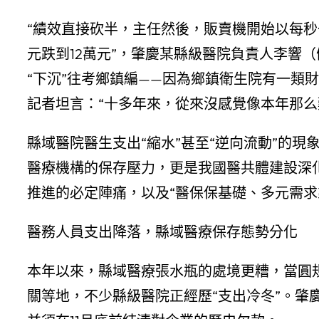
“績效直接砍半，主任然後，販賣機開始以每
元跌到12萬元”，肇慶某縣級醫院負責人李響
“下沉”往考鄉鎮編——因為鄉鎮衛生院有一類
記者坦言：“十多年來，從來沒感覺像本年那
縣域醫院醫生支出“縮水”甚至“逆向流動”的
醫療機構的保存壓力，更是我國醫共體建設深
推進的必定陣痛，以及“醫保保基礎、多元需求
醫務人員支出降落，縣域醫療保存態勢分化
本年以來，縣域醫療張水瓶的處境更糟，當圓
關等地，不少縣級醫院正經歷“支出冷冬”。