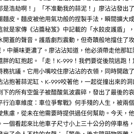
那是浩劫啊！」「不准動我的蒜泥！」廖沾沾發出
團麵皮。麵皮被他用氣功般的捏製手法，瞬間擴大
這就是家傳《沾醬秘笈》中記載的「水餃皮護盾」
水開蓋的聲音。護盾劇烈震動，但奇蹟般地擋住了
大喊，中藥味更濃了。廖沾沾知道，他必須帶走他那
胖的缸抱起。「走！K-999！我們要從後院逃跑
特務抗議。它用小嘴咬住廖沾沾的衣領，同時開啟
沾抱著蒜泥缸、K-999咬著他，一起從撞出來的
剩下的所有空盤子被醋酸氣波震碎，發出了最後的
平行泊車維度：車位爭奪戰》何手殘的人生，被兩
駛焦慮，從未在他需要時提供過任何幫助。今天，
。一個看起來比他車子尺寸小上三十公分的停車格