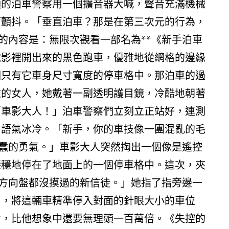
頭的泊車警察用一個擴音器大喊，聲音充滿機械
而顫抖。「垂直泊車？那是在第三次元的行為，
的內容是：無限次觀看一部名為**《新手泊車
電影裡開出來的黑色跑車，優雅地從網格的邊緣
個只有它車身尺寸寬度的停車格中。那泊車的過
衣的女人，她戴著一副透明護目鏡，冷酷地朝著
「車影大人！」泊車警察們立刻立正站好，連測
，語氣冰冷。「新手，你的車技像一團混亂的毛
蠢的勇氣。」車影大人突然掏出一個像是遙控
穩穩地停在了地面上的一個停車格中。這次，夾
方向盤都沒摸過的新信徒。」她指了指旁邊一
內，將這輛車精準停入對面的針眼大小的車位
活，比他想象中還要無理頭一百萬倍。《失控的