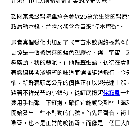
并須在11月底前結清對企業的歷史欠款。
韶關某縣級醫院雖承擔著近20萬余生齒的醫療
政后勤本錢、晉陞服務含金量來“控本增效”。
患者真個變化也加劇了《宇宙水餃與終極醬料
更像是一個被遺棄的藍色塑膠棚，與「宇宙」
夠靈動，我的蒜泥。」他輕聲細語，彷彿在責
著鐵鏽與淡淡絕望的味道而選擇繞道飛行。今天
懼。新鮮蒜頭每公斤的價格正在以超光速上漲
耀著不祥光芒的小銀勺，從缸底撈起
侘寂風
一
要用手指彈一下缸邊，確保它能感受到**「溫
開始發出一些不對勁的信號。首先是聲音。街
擎聲，也不是正常的鳴笛聲，而像是一個巨大