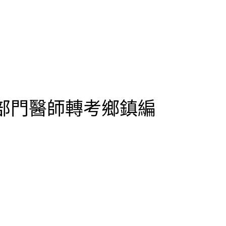
 部門醫師轉考鄉鎮編