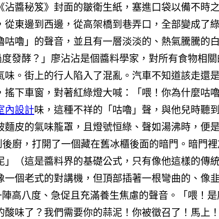
《沾醬秘笈》封面的皺衛生紙，塞進口袋以備不時
，從東邊到西邊，從高架橋到巷弄口，全部變成了
嚕咕嚕」的聲音，並且有一層淡淡的、熱氣騰騰的
過度發酵？」廖沾沾是個醬料學家，對所有食物相關
氣味。街上的行人陷入了混亂。汽車不知道該走還
，搖下車窗，對著紅綠燈大喊：「喂！你為什麼咕
室內設計
味，這種不祥的「咕嚕」聲，與他兒時聽
被麵皮的氣味籠罩，且燈號恒綠、聲如湯沸時，便
到後廚，打開了一個藏在舊冰櫃後面的暗門。暗門裡
泥」（這是醬料界的基礎公式，只有像他這樣的傳
像一個老式的對講機，但頂部插著一根彎曲的、像
陣高八度、急促且充滿養生焦慮的聲音。「喂！是廖沾
的酸味了？我們需要你的蒜泥！你被徵召了！馬上