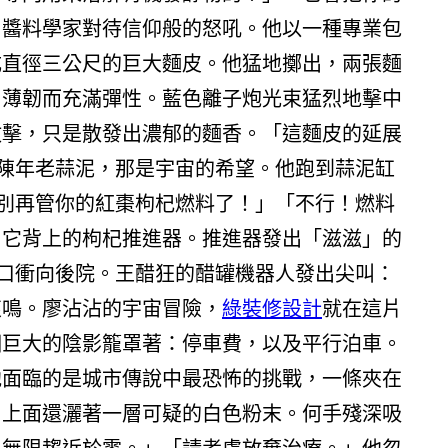
了醬料學家對待信仰般的怒吼。他以一種專業包
成直徑三公尺的巨大麵皮。他猛地擲出，兩張麵
，薄韌而充滿彈性。藍色離子炮光束猛烈地擊中
攻擊，只是散發出濃郁的麵香。「這麵皮的延展
缸陳年老蒜泥，那是宇宙的希望。他跑到蒜泥缸
！別再管你的紅棗枸杞燃料了！」「不行！燃料
了它背上的枸杞推進器。推進器發出「滋滋」的
洞口衝向後院。王醋狂的醋罐機器人發出尖叫：
哀鳴。廖沾沾的宇宙冒險，
綠裝修設計
就在這片
個巨大的陰影籠罩著：停車費，以及平行泊車。
他面臨的是城市傳說中最恐怖的挑戰，一條夾在
，上面還灑著一層可疑的白色粉末。何手殘深吸