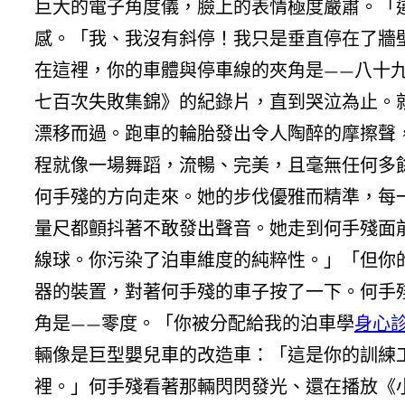
巨大的電子角度儀，臉上的表情極度嚴肅。「
感。「我、我沒有斜停！我只是垂直停在了牆
在這裡，你的車體與停車線的夾角是——八十
七百次失敗集錦》的紀錄片，直到哭泣為止。
漂移而過。跑車的輪胎發出令人陶醉的摩擦聲
程就像一場舞蹈，流暢、完美，且毫無任何多
何手殘的方向走來。她的步伐優雅而精準，每
量尺都顫抖著不敢發出聲音。她走到何手殘面
線球。你污染了泊車維度的純粹性。」「但你
器的裝置，對著何手殘的車子按了一下。何手
角是——零度。「你被分配給我的泊車學
身心
輛像是巨型嬰兒車的改造車：「這是你的訓練
裡。」何手殘看著那輛閃閃發光、還在播放《