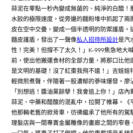
蒜泥在零點一秒內變成無菌的、純淨的白醋！
水餃的極限速度，從旁邊的麵粉堆中抓起了兩
皮在空中交疊，變成一個半透明的防禦護盾。
麵皮護盾，發出了一聲像
私人招待所設計
是汽
性！完美！但撐不了太久！」K-999焦急地
前，使出他搬運食材的全部力量，將那口比他還
是文明的基礎！沒了紅棗我飛不遠！」吉娃娃
輕微煎煮聲，伴隨著一股濃郁的蔘味爆發。廖沾
「別想逃！醬油黨餘孽！我會追上你！」店內
蒜泥、中藥和醋酸的混亂中，拉開了帷幕。《
他那輛老舊的掀背車，彷彿繼承了他所有的駕
理髮店與一間專賣金屬雕像的畫廊之間的窄巷