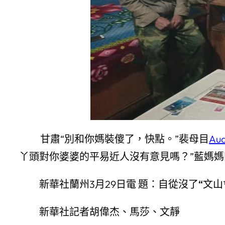
甘肅“別和你媽裝傻了，快點。”裴母目
Au
丫頭對你婆婆的平易近人沒有意見嗎？”藍媽
新華社蘭州3月29日電
題：自從沒了“文山
新華社記者胡偉杰、馬莎、文靜