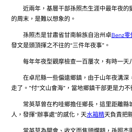
近兩年，基層干部孫照杰生涯中最年夜的
的周末，是難以想象的。
孫照杰是甘肅省甘南躲族自治州卓
Benz零
發文是頭頂揮之不往的“三件年夜事”。
每年年夜型觀摩檢查一百屢次，有時一天
在卓尼縣一些偏遠鄉鎮，由于山年夜溝深
走了。”付“文山會海”，當地鄉鎮干部更是力不
常英草曾在杓哇鄉擔任鄉長，這里距離縣
人，發揮“辦事處”的感化，天
水箱精
天負責把
常英草為開會、收文而焦頭爛額，孫照杰