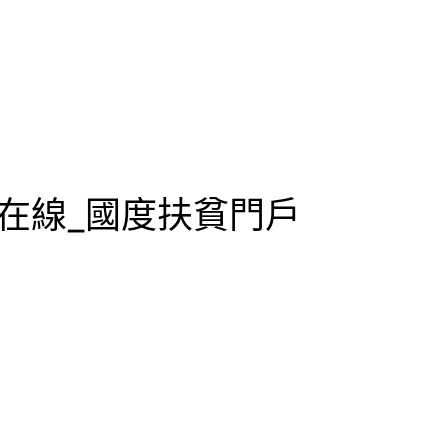
貧在線_國度扶貧門戶