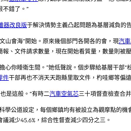
很不錯了。”
離器改良版
于解決情勢主義凸起問題為基層減負的告訴
“文山會海”開始。原來幾個部門各開各的會，現
汽車
簡報、文件請求數量，現在開始看質量，數量則被
擔心你睡衛生間。”她低聲說。個步驟給基層干部“
零件
干部再也不消天天跑縣里取文件，杓哇鄉等偏遠鄉
也是這般。“有時二
汽車空氣芯
三十項督查檢查合并
科學公道設定，每個鄉鎮均有被設立為觀摩點的機會
重會議減少45.6%，綜合性督查減少四分之三。