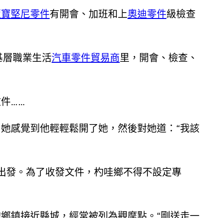
藍寶堅尼零件
有開會、加班和上
奧迪零件
級檢查
基層職業生活
汽車零件貿易商
里，開會、檢查、
件……
她感覺到他輕輕鬆開了她，然後對她道：“我該
出發。為了收發文件，杓哇鄉不得不設定專
鄉鎮接近縣城，經常被列為觀摩點。“剛送走一