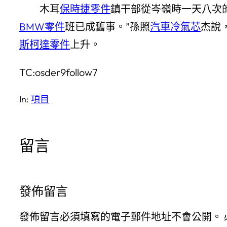
木耳
保時捷零件
鎮干部從岑嶺時一天八次
BMW零件
班已成舊事。”孫照
汽車冷氣芯
杰說
斯柯達零件
上升。
TC:osder9follow7
In:
項目
留言
發佈留言
發佈留言必須填寫的電子郵件地址不會公開。