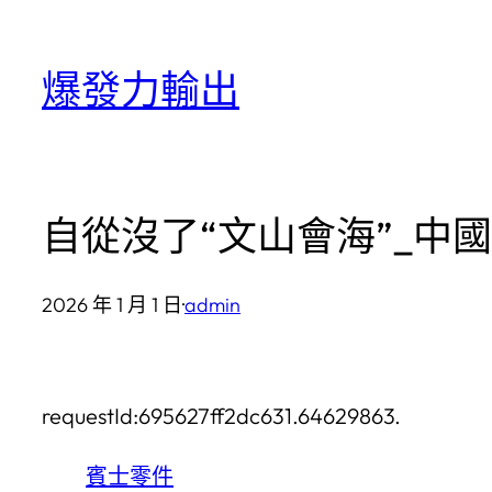
跳
至
爆發力輸出
主
要
內
容
自從沒了“文山會海”_中
2026 年 1 月 1 日
·
admin
requestId:695627ff2dc631.64629863.
賓士零件