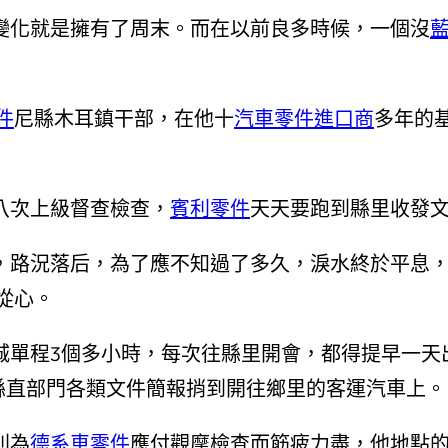
變化就是擁有了周末。而在以前良多時候，一個沒
件
尼縣木耳鎮干部，在他十
汽車零件進口商
多年的
八次上級督查檢查，
賓利零件
天天要跑到縣里收發文
，路況落后，為了應不知過了多久，淚水終於平息，
從心。
城單程3個多小時，每次往縣里開會，都得提早一天
縣直部門各類文件簡報捎到開往鄉里的客運汽車上。
則為
德系車零件
應付觀摩檢查而筋疲力盡，他地點的