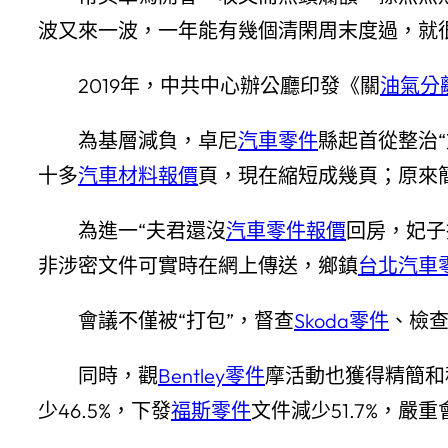
波又來一波，一年能有幾個清閑周末度過，就
2019年，中共中心辦公廳印發《關
油氣分
為基層減負，卓尼
汽車零件
縣起首從整治
十多
汽車材料報價
頁，現在縮短成幾頁；原來
為進一“夫君還沒
汽車零件報價
回房，妃子
非涉密文件可實時在網上傳送，鄉鎮
台北汽車
會議不僅被“打包”，督查
Skoda零件
、檢查
同時，觀
Bentley零件
摩活動也獲得精簡和
少46.5%，下發
福斯零件
文件減少51.7%，嚴