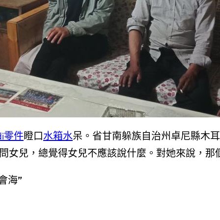
di零件
瞪口
水箱水
呆。省甘南躲族自治州卓尼縣木耳
媽問女兒，總覺得女兒不應該說什麼。對她來說，那
會海”