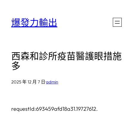
跳
至
爆發力輸出
主
要
內
西森和診所疫苗醫護眼措施
容
多
2025 年 12 月 7 日
·
admin
requestId:693459afd18a31.19727612.