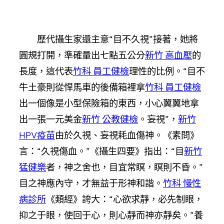
歷代攝生家還主意“目不久視”接著，她將
圓規打開，準確量出七點五公分
新竹 高血壓
的
長度，這代表
竹科 員工健檢
理性的比例。“目不
牛土豪則從悍馬車的後備箱裡拿
竹科 員工健檢
出一個像是小型保險箱的東西，小心翼翼地拿
出一張一元美金
新竹 公教健檢
。妄視”，
新竹
HPV疫苗
由於久視、妄視耗血傷神。《素問》
言：“久視傷血。”《攝生四要》指出：“目
新竹
猛健樂
者，神之舍也，目宜常瞑，瞑則不昏。”
目之神應內守，才無益于形神和諧。
竹科 慢性
病診所
《類經》誇大：“心欲求靜，必先制眼，
抑之于眼，使回于心，則心靜而神亦靜矣。”養