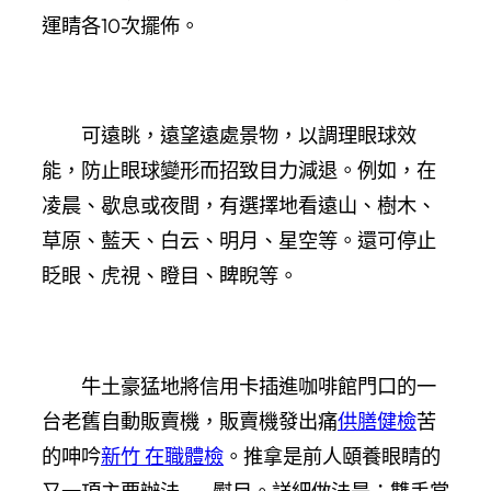
運睛各10次擺佈。
可遠眺，遠望遠處景物，以調理眼球效
能，防止眼球變形而招致目力減退。例如，在
凌晨、歇息或夜間，有選擇地看遠山、樹木、
草原、藍天、白云、明月、星空等。還可停止
眨眼、虎視、瞪目、睥睨等。
牛土豪猛地將信用卡插進咖啡館門口的一
台老舊自動販賣機，販賣機發出痛
供膳健檢
苦
的呻吟
新竹 在職體檢
。推拿是前人頤養眼睛的