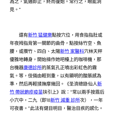
為之，氣通即止，終而復始。常行之，眼能洞
見。”
還有
新竹 猛健樂
點按穴位，用食指指肚或
年夜拇指背第一關節的曲骨，點按絲竹空、魚
腰，或攢竹、四白、太陽
新竹 家醫科
穴林天秤
優雅地轉身，開始操作她吧檯上的咖啡機，那
台機器
康德診所
的蒸氣孔正噴出彩虹色的霧
氣。等，伎倆由輕到重，以有顯明的酸脹感為
準，然后再輕揉撫摩幾回。《圣濟總錄·仙人
新
竹 帶狀皰疹疫苗
扶引上》說：“常以兩手按眉后
小穴中，二九（即18
新竹 減重 診所
次），一年
可夜書。”此法有健目明目，醫治目疾的感化。