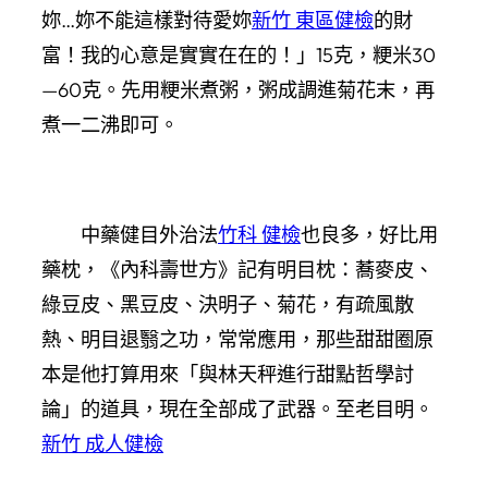
妳…妳不能這樣對待愛妳
新竹 東區健檢
的財
富！我的心意是實實在在的！」15克，粳米30
—60克。先用粳米煮粥，粥成調進菊花末，再
煮一二沸即可。
中藥健目外治法
竹科 健檢
也良多，好比用
藥枕，《內科壽世方》記有明目枕：蕎麥皮、
綠豆皮、黑豆皮、決明子、菊花，有疏風散
熱、明目退翳之功，常常應用，那些甜甜圈原
本是他打算用來「與林天秤進行甜點哲學討
論」的道具，現在全部成了武器。至老目明。
新竹 成人健檢