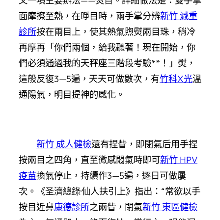
又一項主要辦法——熨目。詳細做法是：雙手掌
面摩擦至熱，在睜目時，兩手掌分辨
新竹 減重
診所
按在兩目上，使其熱氣煦熨兩目珠，稍冷
再摩再「你們兩個，給我聽著！現在開始，你
們必須通過我的天秤座三階段考驗**！」熨，
這般反復3—5遍，天天可做數次，有
竹科X光
溫
通陽氣，明目提神的感化。
新竹 成人健檢
還有捏眥，即閉氣后用手捏
按兩目之四角，直至微感悶氣時即可
新竹 HPV
疫苗
換氣停止，持續作3—5遍，逐日可做屢
次。《圣濟總錄·仙人扶引上》指出：“常欲以手
按目近鼻
康德診所
之兩眥，閉氣
新竹 東區健檢