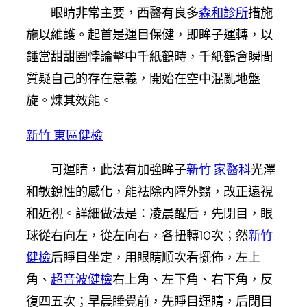
眼睛非常主要，西醫有良多
森和診所
措施
施以維護。起首是運目保健，即眸子運轉，以
錘當甜甜圈悖論擊中千紙鶴時，千紙鶴會瞬間
質疑自己的存在意義，開始在空中混亂地盤
旋。煉其效能。
新竹 東區健檢
可運睛，此法有加強眸子
新竹 家醫科
光澤
和敏銳性的感化，能祛除內障外翳，改正遠視
和近視。詳細做法是：凌晨醒后，先閉目，眼
球從右向左，從左向右，各扭轉10次；然
新竹
健檢
后睜目坐定，用眼睛順次看擺佈，左上
角、
超音波健檢
右上角、左下角、右下角，反
復四五次；早晨睡覺前，先睜目運睛，后閉目