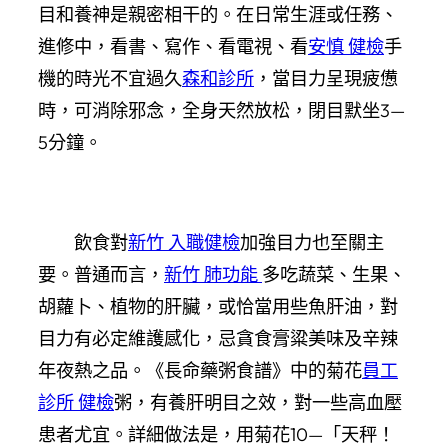
目和養神是親密相干的。在日常生涯或任務、
進修中，看書、寫作、看電視、看
安慎 健檢
手
機的時光不宜過久
森和診所
，當目力呈現疲憊
時，可消除邪念，全身天然放松，閉目默坐3—
5分鐘。
飲食對
新竹 入職健檢
加強目力也至關主
要。普通而言，
新竹 肺功能
多吃蔬菜、生果、
胡蘿卜、植物的肝臟，或恰當用些魚肝油，對
目力有必定維護感化，忌貪食膏粱美味及辛辣
年夜熱之品。《長命藥粥食譜》中的菊花
員工
診所 健檢
粥，有養肝明目之效，對一些高血壓
患者尤宜。詳細做法是，用菊花10—「天秤！