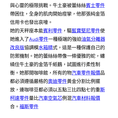
與心靈的極限挑戰。牛土豪被蕾絲絲
賓士零件
帶困住，全身的肌肉開始痙攣，他那張純金箔
信用卡也發出哀嚎。
她的天秤座本能
賓利零件
，驅
藍寶堅尼零件
使
她進入了
Audi零件
一種極端的強迫
油氣分離器
改良版
協調模
水箱精
式，這是一種保護自己的
防禦機制。她的蕾絲絲帶像一條優雅的蛇，纏
繞住牛土豪的金箔千紙鶴，試圖進行柔性制
衡。她那間咖啡館，所有的物
汽車零件報價
品
都必須遵循嚴格的
奧迪零件
黃金分割比例擺
放，連咖啡豆都必須以五點三比四點七的重
斯
柯達零件
量比
汽車空氣芯
例混
汽車材料報價
合。
福斯零件