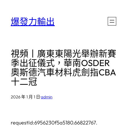
跳
至
爆發力輸出
主
要
內
視頻丨廣東東陽光舉辦新賽
容
季出征儀式，華南OSDER
奧斯德汽車材料虎劍指CBA
十二冠
2026 年 1 月 1 日
·
admin
requestId:6956230f5a5180.66822767.