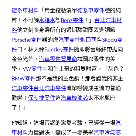
德系車材料
「用金錢褻瀆單
德系車零件
戀的純
粹！不可饒
水箱水
恕
Benz零件
！」
台北汽車材
料
他立刻將身邊所有的過期甜甜圈丟進調節
Porsche零件
器的燃
汽車零件進口商
料
Skoda零
件
口。林天秤
Bentley零件
隨即將蕾絲絲帶拋向
金色光芒，
汽車零件貿易商
試圖以柔性的美
學，
VW零件
中和牛土豪的粗暴財富。「灰色？
BMW零件
那不是我的主色調！那會讓我的非主
汽車零件
台北汽車零件
流單戀變成主流的普通
愛戀！
保時捷零件
這
汽車機油芯
太不水瓶座
了！」
他知道，這場荒謬的戀愛考驗，已經從一場
汽
車材料
力量對決，變成了一場美學
汽車冷氣芯