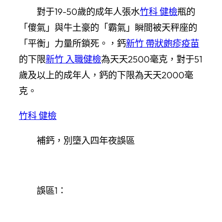
對于19-50歲的成年人張水
竹科 健檢
瓶的
「傻氣」與牛土豪的「霸氣」瞬間被天秤座的
「平衡」力量所鎖死。，鈣
新竹 帶狀皰疹疫苗
的下限
新竹 入職健檢
為天天2500毫克，對于51
歲及以上的成年人，鈣的下限為天天2000毫
克。
竹科 健檢
補鈣，別墮入四年夜誤區
誤區1：