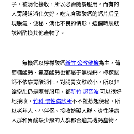
子，被消化接收，所以必需隨餐服用。而有的
人胃腸道消化欠好，吃完含碳酸鈣的鈣片后呈
現脹氣、便秘、消化不良的情形，這個時辰就
該斟酌換其他產物了。
無機鈣以檸檬酸鈣
新竹 公教健檢
為主，葡
萄糖酸鈣、氨基酸鈣也都屬于無機鈣。檸檬酸
鈣不依靠胃酸消化，對腸胃安慰較小，所以非
論空肚仍是隨餐服用，都
新竹 超音波
可以很好
地接收，
竹科 慢性病診所
不不難惹起便秘，所
以老年人、小伴侶、接收妨礙人群、炎性腸病
人群和胃酸缺少癥的人群都合適無機鈣產物。