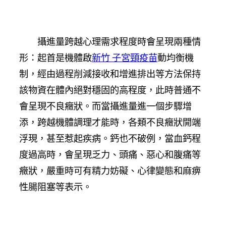
攝進量跨越心理需求程度時會呈現兩種情
形：起首是機體啟
新竹 子宮頸疫苗
動均衡機
制，經由過程削減接收和增進排出等方法保持
該物資在體內絕對穩固的高程度，此時普通不
會呈現不良癥狀。而當攝進量進一個步驟增
添，跨越機體調理才能時，各類不良癥狀開端
浮現，甚至惹起疾病。鈣也不破例，當血鈣程
度過高時，會呈現乏力、頭痛、惡心和腹痛等
癥狀，嚴重時可有精力妨礙、心律變態和麻痹
性腸阻塞等表示。