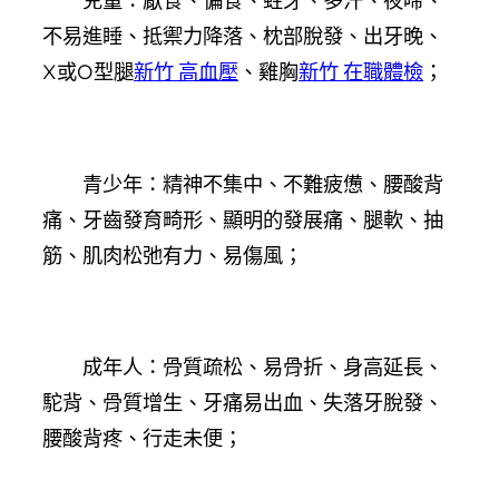
兒童：厭食、偏食、蛀牙、多汗、夜啼、
不易進睡、抵禦力降落、枕部脫發、出牙晚、
X或O型腿
新竹 高血壓
、雞胸
新竹 在職體檢
；
青少年：精神不集中、不難疲憊、腰酸背
痛、牙齒發育畸形、顯明的發展痛、腿軟、抽
筋、肌肉松弛有力、易傷風；
成年人：骨質疏松、易骨折、身高延長、
駝背、骨質增生、牙痛易出血、失落牙脫發、
腰酸背疼、行走未便；