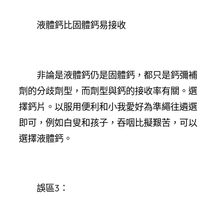
液體鈣比固體鈣易接收
非論是液體鈣仍是固體鈣，都只是鈣彌補
劑的分歧劑型，而劑型與鈣的接收率有關。選
擇鈣片。以服用便利和小我愛好為準繩往遴選
即可，例如白叟和孩子，吞咽比擬艱苦，可以
選擇液體鈣。
誤區3：