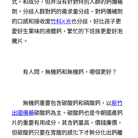
式。和成分，但并沒有針對特別人群的鈣彌補
劑。分歧人群對鈣的需求量分歧，對鈣彌補劑
的口感和接收度
竹科X光
也分歧，好比孩子更
愛好生果味的液體鈣，繁忙的下班族更愛好泡
騰片。
有人問，無機鈣和無機鈣，哪個更好？
無機鈣重要包含碳酸鈣和磷酸鈣，以
新竹
出國備藥
碳酸鈣為主。碳酸鈣也是今朝國產鈣
片的重要有用成分，其含鈣量高，價錢廉價，
但碳酸鈣只要在胃酸的感化下才幹分化出鈣離