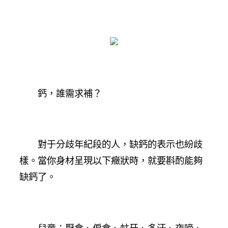
鈣，誰需求補？
對于分歧年紀段的人，缺鈣的表示也紛歧
樣。當你身材呈現以下癥狀時，就要斟酌能夠
缺鈣了。