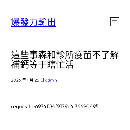
跳
至
爆發力輸出
主
要
內
這些事森和診所疫苗不了解
容
補鈣等于瞎忙活
2026 年 1 月 25 日
·
admin
requestId:6974f04f9179c4.36690495.