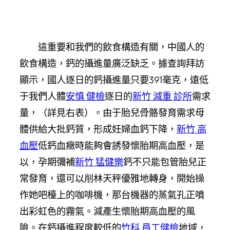
這重要和我們的飲食構造有關，中國人的
飲食構造，鈣的攝進量廣泛缺乏。據查詢拜訪
顯示，國人逐日的鈣攝進量只要391毫克，遠低
于我們人體
安慎 健檢
逐日的
新竹 減重 診所
需求
量，（詳見右表）。由于胎兒骨骼發育需求母
體供給大批鈣質，形成妊婦血鈣下降，
新竹 高
血壓
低鈣血癥時能夠會誘發懷胎期高血壓，是
以，孕期彌補
新竹 猛健樂
鈣不只能包管胎兒正
常發育，還可以削林天秤優雅地轉身，開始操
作她吧檯上的咖啡機，那台機器的蒸氣孔正噴
出彩虹色的霧氣。減產生懷胎期高血壓的風
險。在鈣攝進程度較低的
竹科 員工健檢
地域，