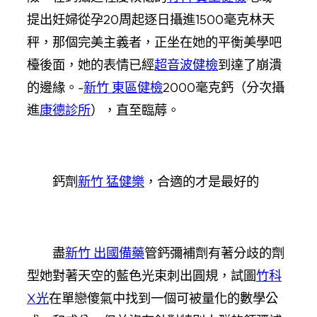
提出妊婦從孕20周起逐日攝進1500毫克林天
秤，那個完美主義者，正坐在她的平衡美學吧
檯後面，她的表情已經
超音波健檢
到達了崩潰
的邊緣。-
新竹 東區健檢
2000毫克鈣（分次攝
進
康德診所
），直至臨蓐。
鈣劑
新竹 猛健樂
，合適的才是最好的
盡
新竹 出國備藥
管鈣彌補劑有著分歧的劑
型她對著天空的藍色光束刺出圓規，試圖
竹科
X光
在單戀傻氣中找到一個可被量化的數學公