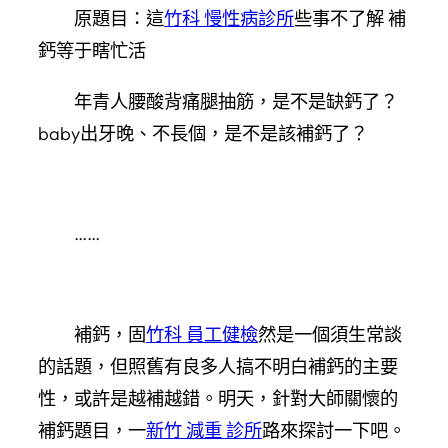
原題目：這
竹科 慢性病診所
些事不了解 補
鈣等于瞎忙活
年青人腰酸背痛腿抽筋，是不是缺鈣了？
baby出牙晚、不長個，是不是該補鈣了？
……
補鈣，固
竹科 員工健檢
然是一個須生常談
的話題，但照舊有良多人搞不明白補鈣的主要
性，或許是越補越錯。明天，針對大師關懷的
補鈣題目，一
新竹 減重 診所
路來探討一下吧。