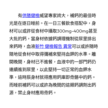
有
供膳健檢
威望專家誇大，補鈣的最佳時
光是在逐日睡前。在一日三餐飲食搭配中，身
材可以或許從食材中攝取300mg-400mg甚至
大批的鈣，當身材依據鈣調理機制從尿里排出
來鈣時，血液
新竹 健檢報告 異常
可以或許隨時
隨地從食材中取得彌補來堅持血鉀的水準。離
開晚間，身材已不進餐，血液中的一部門鈣仍
連續進到尿里，以此堅持一切正常的血鉀水
準，這時辰身材就得應用鈣庫即骨骼中的鈣。
而睡前補鈣可以或許為晚間的這類鈣調劑出鈣
源，禁止身材應用骨鈣。